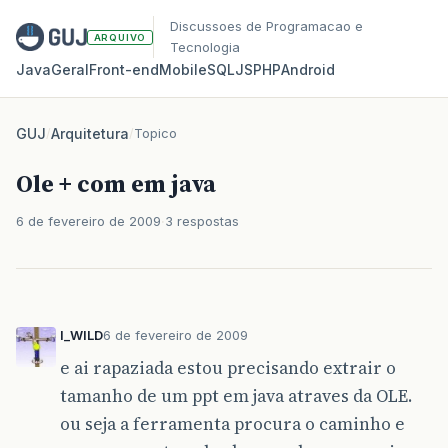
Discussoes de Programacao e
ARQUIVO
Tecnologia
Java
Geral
Front‑end
Mobile
SQL
JS
PHP
Android
GUJ
/
Arquitetura
/
Topico
Ole + com em java
6 de fevereiro de 2009
3 respostas
I_WILD
6 de fevereiro de 2009
e ai rapaziada estou precisando extrair o
tamanho de um ppt em java atraves da OLE.
ou seja a ferramenta procura o caminho e