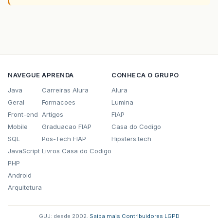
NAVEGUE
APRENDA
CONHECA O GRUPO
Java
Carreiras Alura
Alura
Geral
Formacoes
Lumina
Front-end
Artigos
FIAP
Mobile
Graduacao FIAP
Casa do Codigo
SQL
Pos-Tech FIAP
Hipsters.tech
JavaScript
Livros Casa do Codigo
PHP
Android
Arquitetura
GUJ: desde 2002.
·
Saiba mais
·
Contribuidores
·
LGPD