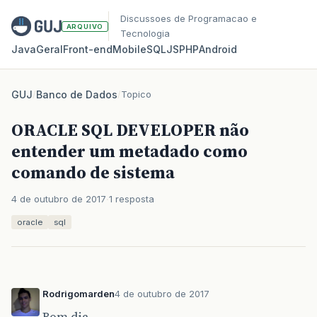
Discussoes de Programacao e
ARQUIVO
Tecnologia
Java
Geral
Front‑end
Mobile
SQL
JS
PHP
Android
GUJ
/
Banco de Dados
/
Topico
ORACLE SQL DEVELOPER não
entender um metadado como
comando de sistema
4 de outubro de 2017
1 resposta
oracle
sql
Rodrigomarden
4 de outubro de 2017