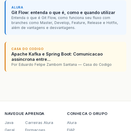
ALURA
Git Flow: entenda o que é, como e quando utilizar
Entenda o que é Git Flow, como funciona seu fluxo com
branches como Master, Develop, Feature, Release e Hotfix,
além de vantagens e desvantagens.
CASA DO CODIGO
Apache Kafka e Spring Boot: Comunicacao
assincrona entre...
Por Eduardo Felipe Zambom Santana — Casa do Codigo
NAVEGUE
APRENDA
CONHECA O GRUPO
Java
Carreiras Alura
Alura
Geral
Formacoes
FIAP