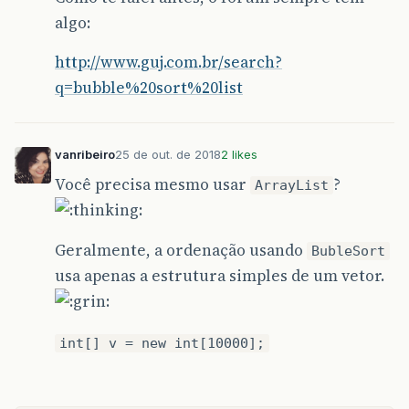
algo:
http://www.guj.com.br/search?
q=bubble%20sort%20list
vanribeiro
25 de out. de 2018
2 likes
Você precisa mesmo usar
?
ArrayList
Geralmente, a ordenação usando
BubleSort
usa apenas a estrutura simples de um vetor.
int[] v = new int[10000];