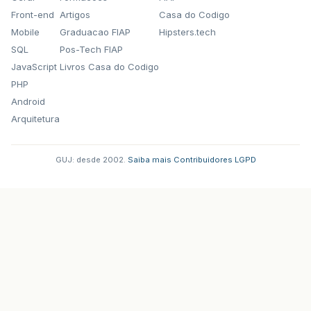
Front-end
Artigos
Casa do Codigo
Mobile
Graduacao FIAP
Hipsters.tech
SQL
Pos-Tech FIAP
JavaScript
Livros Casa do Codigo
PHP
Android
Arquitetura
GUJ: desde 2002.
·
Saiba mais
·
Contribuidores
·
LGPD