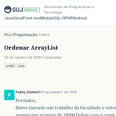
Discussoes de Programacao e
ARQUIVO
Tecnologia
Java
Geral
Front‑end
Mobile
SQL
JS
PHP
Android
GUJ
/
Programação
/
Topico
Ordenar ArrayList
25 de outubro de 2018
2 respostas
order
java
Pablo_Santos1
25 de outubro de 2018
P
Prezados,
Estou fazendo um trabalho da faculdade e esto
possuo um arquivo de 10000 linhas com 6 casas