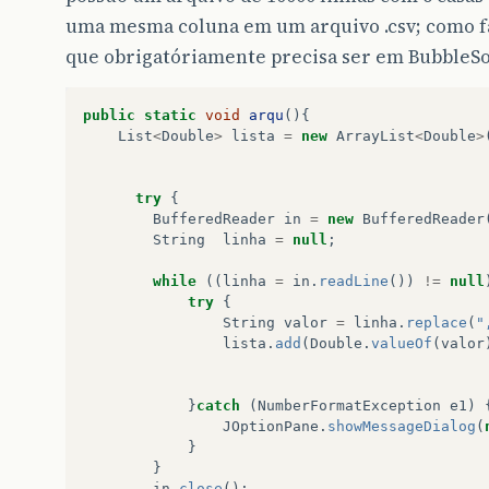
uma mesma coluna em um arquivo .csv; como fa
que obrigatóriamente precisa ser em BubbleS
public
static
void
arqu
(){
List
<
Double
>
lista
=
new
ArrayList
<
Double
>
try
{
BufferedReader
in
=
new
BufferedReader
String
linha
=
null
;
while
((
linha
=
in
.
readLine
())
!=
null
try
{
String
valor
=
linha
.
replace
(
"
lista
.
add
(
Double
.
valueOf
(
valor
}
catch
(
NumberFormatException
e1
)
JOptionPane
.
showMessageDialog
(
}
}
in
.
close
();