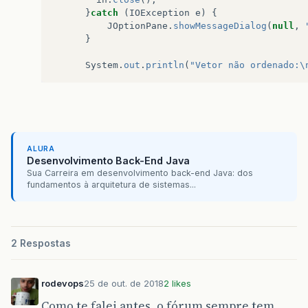
}
catch
(
IOException
e
)
{
JOptionPane
.
showMessageDialog
(
null
,
}
System
.
out
.
println
(
"Vetor não ordenado:\
ALURA
Desenvolvimento Back-End Java
Sua Carreira em desenvolvimento back-end Java: dos
fundamentos à arquitetura de sistemas...
2 Respostas
rodevops
25 de out. de 2018
2 likes
Como te falei antes, o fórum sempre tem