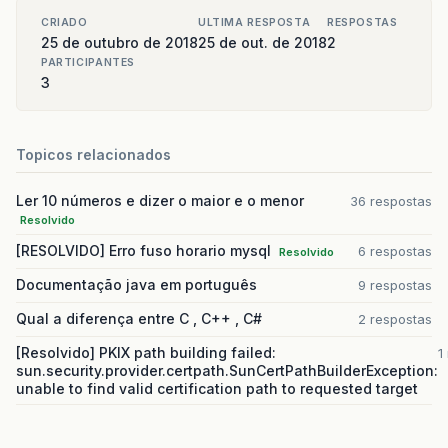
CRIADO
ULTIMA RESPOSTA
RESPOSTAS
25 de outubro de 2018
25 de out. de 2018
2
PARTICIPANTES
3
Topicos relacionados
Ler 10 números e dizer o maior e o menor
36 respostas
Resolvido
[RESOLVIDO] Erro fuso horario mysql
6 respostas
Resolvido
Documentação java em português
9 respostas
Qual a diferença entre C , C++ , C#
2 respostas
[Resolvido] PKIX path building failed:
1
sun.security.provider.certpath.SunCertPathBuilderException:
unable to find valid certification path to requested target