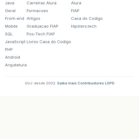
Java
Carreiras Alura
Alura
Geral
Formacoes
FIAP
Front-end
Artigos
Casa do Codigo
Mobile
Graduacao FIAP
Hipsters.tech
SQL
Pos-Tech FIAP
JavaScript
Livros Casa do Codigo
PHP
Android
Arquitetura
GUJ: desde 2002.
·
Saiba mais
·
Contribuidores
·
LGPD