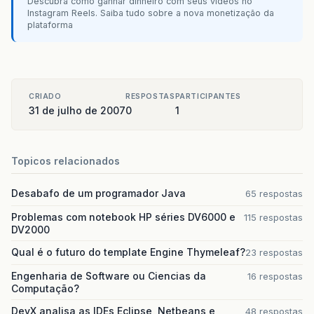
Descubra como ganhar dinheiro com seus vídeos no
Instagram Reels. Saiba tudo sobre a nova monetização da
plataforma
CRIADO
RESPOSTAS
PARTICIPANTES
31 de julho de 2007
0
1
Topicos relacionados
Desabafo de um programador Java
65 respostas
Problemas com notebook HP séries DV6000 e
115 respostas
DV2000
Qual é o futuro do template Engine Thymeleaf?
23 respostas
Engenharia de Software ou Ciencias da
16 respostas
Computação?
DevX analisa as IDEs Eclipse, Netbeans e
48 respostas