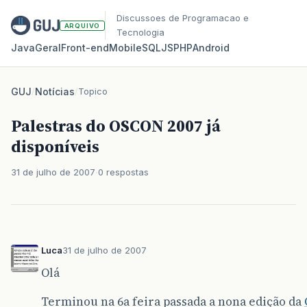
Discussoes de Programacao e
ARQUIVO
Tecnologia
Java
Geral
Front‑end
Mobile
SQL
JS
PHP
Android
GUJ
/
Notícias
/
Topico
Palestras do OSCON 2007 já
disponíveis
31 de julho de 2007
0 respostas
Luca
31 de julho de 2007
Olá
Terminou na 6a feira passada a nona edição da