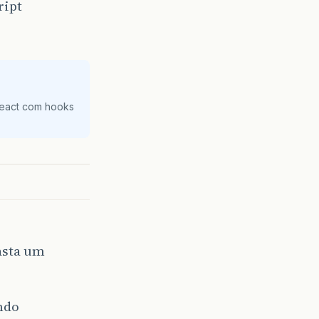
ript
React com hooks
asta um
ndo