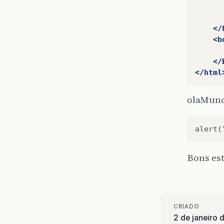
</
<b
</
</html
olaMund
alert
(
Bons es
CRIADO
2 de janeiro 