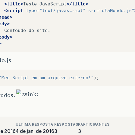
<title>
Teste
JavaScript
</title>
<script
type=
"text/javascript"
src=
"olaMundo.js"
head>
ody>
Conteudo
do
body>
>
o.js
"Meu Script em um arquivo externo!"
);
tudos.
ULTIMA RESPOSTA
RESPOSTAS
PARTICIPANTES
de 2016
4 de jan. de 2016
3
3