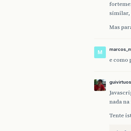
forteme
similar,
Mas para
marcos_
M
e como 
guivirtuo
Javascri
nada na 
Tente i