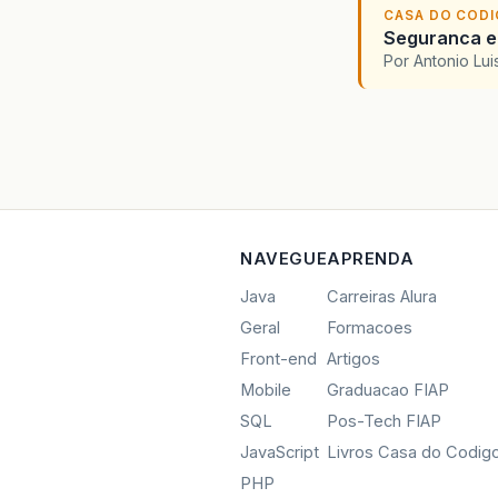
CASA DO COD
Seguranca em
Por Antonio Lu
NAVEGUE
APRENDA
Java
Carreiras Alura
Geral
Formacoes
Front-end
Artigos
Mobile
Graduacao FIAP
SQL
Pos-Tech FIAP
JavaScript
Livros Casa do Codig
PHP