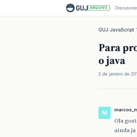
Discussoe
ARQUIVO
GUJ
JavaScript
/
/
Para pr
o java
2 de janeiro de 20
marcos_
M
Ola gos
ainda ja