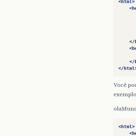
<html>
<h
</
<b
</
</html
Você po
exemplo
olaMun
<html>
<h