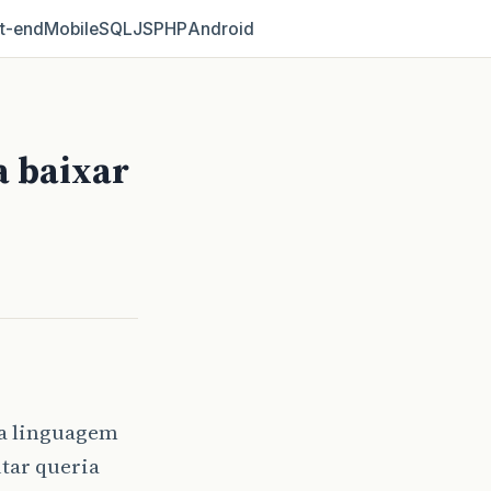
t‑end
Mobile
SQL
JS
PHP
Android
a baixar
na linguagem
utar queria