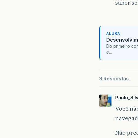
saber se
ALURA
Desenvolvim
Do primeiro co
e...
3 Respostas
Paulo_Sil
Você nã
navegad
Não pre