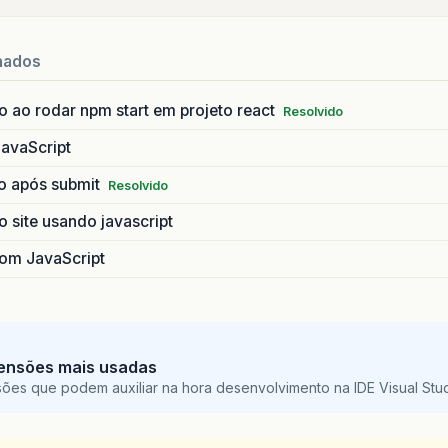
nados
 ao rodar npm start em projeto react
Resolvido
JavaScript
io após submit
Resolvido
 site usando javascript
com JavaScript
ensões mais usadas
sões que podem auxiliar na hora desenvolvimento na IDE Visual St