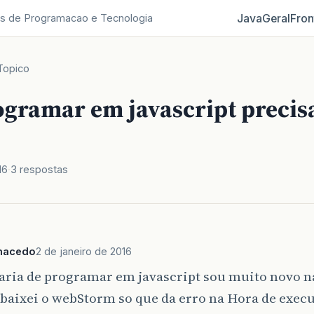
Java
Geral
Fron
s de Programacao e Tecnologia
Topico
ogramar em javascript precis
16
3 respostas
macedo
2 de janeiro de 2016
taria de programar em javascript sou muito novo 
 baixei o webStorm so que da erro na Hora de exec