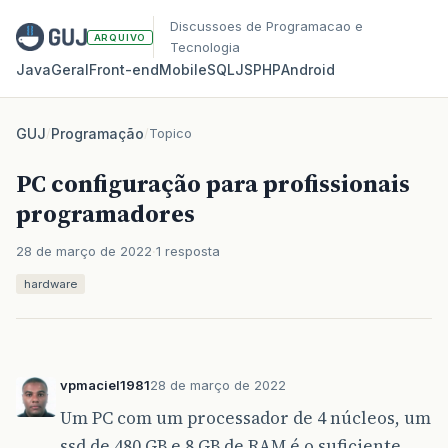
Discussoes de Programacao e
ARQUIVO
Tecnologia
Java
Geral
Front‑end
Mobile
SQL
JS
PHP
Android
GUJ
/
Programação
/
Topico
PC configuração para profissionais
programadores
28 de março de 2022
1 resposta
hardware
vpmaciel1981
28 de março de 2022
Um PC com um processador de 4 núcleos, um
ssd de 480 GB e 8 GB de RAM é o suficiente