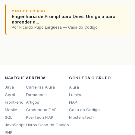
CASA DO CODIGO
Engenharia de Prompt para Devs: Um guia para
aprender a...
Por Ricardo Pupo Larguesa — Casa do Codigo
NAVEGUE
APRENDA
CONHECA O GRUPO
Java
Carreiras Alura
Alura
Geral
Formacoes
Lumina
Front-end
Artigos
FIAP
Mobile
Graduacao FIAP
Casa do Codigo
SQL
Pos-Tech FIAP
Hipsters.tech
JavaScript
Livros Casa do Codigo
PHP