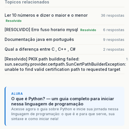
Topicos relacionados
Ler 10 números e dizer o maior e o menor
36 respostas
Resolvido
[RESOLVIDO] Erro fuso horario mysql
6 respostas
Resolvido
Documentação java em português
9 respostas
Qual a diferença entre C , C++ , C#
2 respostas
[Resolvido] PKIX path building failed:
1
sun.security.provider.certpath.SunCertPathBuilderException:
unable to find valid certification path to requested target
ALURA
O que é Python? — um guia completo para iniciar
nessa linguagem de programação
Acesse agora o guia sobre Python e inicie sua jornada nessa
linguagem de programação: o que é e para que serve, sua
sintaxe e como iniciar nela!