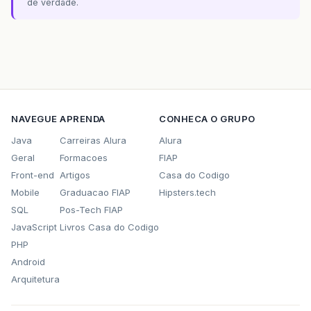
de verdade.
NAVEGUE
APRENDA
CONHECA O GRUPO
Java
Carreiras Alura
Alura
Geral
Formacoes
FIAP
Front-end
Artigos
Casa do Codigo
Mobile
Graduacao FIAP
Hipsters.tech
SQL
Pos-Tech FIAP
JavaScript
Livros Casa do Codigo
PHP
Android
Arquitetura