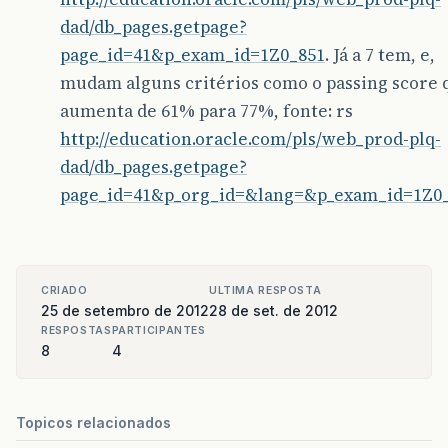
dad/db_pages.getpage?
page_id=41&p_exam_id=1Z0_851
. Já a 7 tem, e,
mudam alguns critérios como o passing score 
aumenta de 61% para 77%, fonte: rs
http://education.oracle.com/pls/web_prod-plq-
dad/db_pages.getpage?
page_id=41&p_org_id=&lang=&p_exam_id=1Z0
CRIADO
ULTIMA RESPOSTA
25 de setembro de 2012
28 de set. de 2012
RESPOSTAS
PARTICIPANTES
8
4
Topicos relacionados