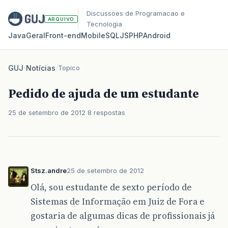
Discussoes de Programacao e
ARQUIVO
Tecnologia
Java
Geral
Front‑end
Mobile
SQL
JS
PHP
Android
GUJ
/
Notícias
/
Topico
Pedido de ajuda de um estudante
25 de setembro de 2012
8 respostas
Stsz.andre
25 de setembro de 2012
Olá, sou estudante de sexto período de
Sistemas de Informação em Juiz de Fora e
gostaria de algumas dicas de profissionais já