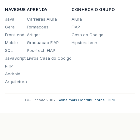
NAVEGUE
APRENDA
CONHECA O GRUPO
Java
Carreiras Alura
Alura
Geral
Formacoes
FIAP
Front-end
Artigos
Casa do Codigo
Mobile
Graduacao FIAP
Hipsters.tech
SQL
Pos-Tech FIAP
JavaScript
Livros Casa do Codigo
PHP
Android
Arquitetura
GUJ: desde 2002.
·
Saiba mais
·
Contribuidores
·
LGPD