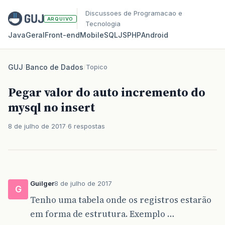
Discussoes de Programacao e
ARQUIVO
Tecnologia
Java
Geral
Front‑end
Mobile
SQL
JS
PHP
Android
GUJ
/
Banco de Dados
/
Topico
Pegar valor do auto incremento do
mysql no insert
8 de julho de 2017
6 respostas
Guilger
8 de julho de 2017
G
Tenho uma tabela onde os registros estarão
em forma de estrutura. Exemplo …