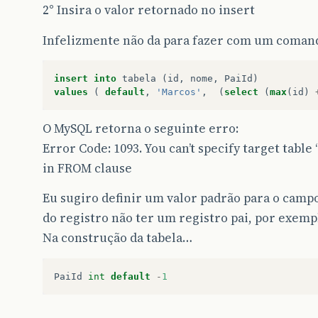
2° Insira o valor retornado no insert
Infelizmente não da para fazer com um comand
insert
into
tabela
(
id
,
nome
,
PaiId
)
values
(
default
,
'Marcos'
,
(
select
(
max
(
id
)
O MySQL retorna o seguinte erro:
Error Code: 1093. You can’t specify target table 
in FROM clause
Eu sugiro definir um valor padrão para o campo
do registro não ter um registro pai, por exemp
Na construção da tabela…
PaiId
int
default
-
1