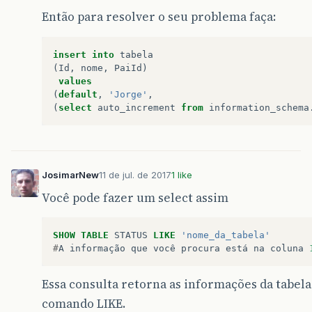
Então para resolver o seu problema faça:
insert
into
tabela
(
Id
,
nome
,
PaiId
)
values
(
default
,
'Jorge'
,
(
select
auto_increment
from
information_schema
JosimarNew
11 de jul. de 2017
1 like
Você pode fazer um select assim
SHOW
TABLE
STATUS
LIKE
'nome_da_tabela'
#
A
informação
que
você
procura
está
na
coluna
Essa consulta retorna as informações da tabela
comando LIKE.