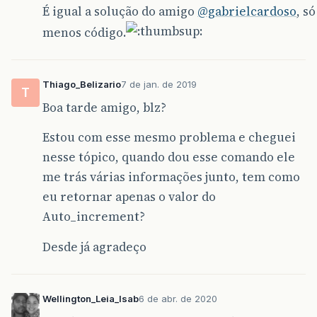
É igual a solução do amigo
@gabrielcardoso
, s
menos código.
Thiago_Belizario
7 de jan. de 2019
T
Boa tarde amigo, blz?
Estou com esse mesmo problema e cheguei
nesse tópico, quando dou esse comando ele
me trás várias informações junto, tem como
eu retornar apenas o valor do
Auto_increment?
Desde já agradeço
Wellington_Leia_Isab
6 de abr. de 2020