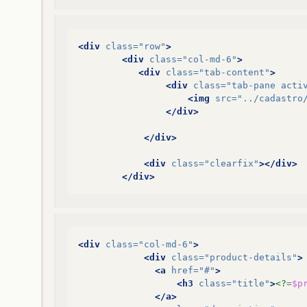
<div
class=
"row"
>
<div
class=
"col-md-6"
>
<div
class=
"tab-content"
>
<div
class=
"tab-pane acti
<img
src=
"../cadastro
</div>
</div>
<div
class=
"clearfix"
></div>
</div>
<div
class=
"col-md-6"
>
<div
class=
"product-details"
>
<a
href=
"#"
>
<h3
class=
"title"
>
<?
=
$p
</a>