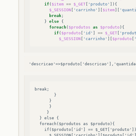
if
(
$item
==
$_GET
[
'produto'
]){
$_SESSION
[
'carrinho'
][
$item
][
'quant
break
;
}
else
{
foreach
(
$produtos
as
$produto
){
if
(
$produto
[
'id'
]
==
$_GET
[
'produ
$_SESSION
[
'carrinho'
][
$produto
[
'descricao'=>$produto['descricao'],'quantida
break;
        }
      }
      }
     }
  } else {
  foreach($produtos as $produto){
    if($produto['id'] == $_GET['produto']
      $_SESSION['carrinho'][$produto['id'