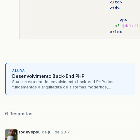
</td>
<td>
<p>
<?
$detalh
</td>
<td
class=
"t
<small>
R
</td>
<td
class=
"t
<small>
x
ALURA
</td>
Desenvolvimento Back-End PHP
<td
class=
"t
Sua carreira em desenvolvimento back-end PHP: dos
<small>
R
fundamentos à arquitetura de sistemas modernos,...
</td>
<td
class=
"t
<
<i
c
6 Respostas
</button
</td>
</tr>
rodevops
8 de jul. de 2017
<tr>