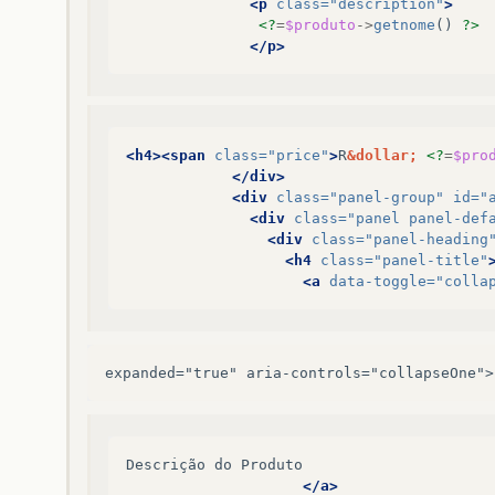
<p
class=
"description"
>
<?
=
$produto
->
getnome
()
?>
</p>
<h4><span
class=
"price"
>
R
&dollar;
<?
=
$pro
</div>
<div
class=
"panel-group"
id=
"
<div
class=
"panel panel-def
<div
class=
"panel-heading
<h4
class=
"panel-title"
<a
data-toggle=
"colla
expanded="true" aria-controls="collapseOne">
Descrição
do
</a>