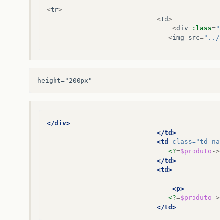
</
tr
>
<
tr
>
<
td
>
<
div
class
=
"
<
img
src
=
"../
height="200px"
</div>
</td>
<td
class=
"td-na
<?
=
$produto
->
</td>
<td>
<p>
<?
=
$produto
->
</td>