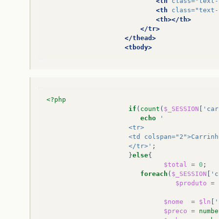
<th
class=
"text-
<th
class=
"text-
<th></th>
</tr>
</thead>
<tbody>
<?php
if
(
count
(
$_SESSION
[
'car
echo
'
                     <tr>
                     <td colspan="2">Carrinh
                     </tr>'
;
}
else
{
$total
=
0
;
foreach
(
$_SESSION
[
'c
$produto
=
$nome
=
$ln
[
'
$preco
=
numbe