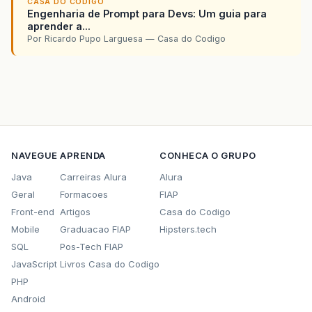
CASA DO CODIGO
Engenharia de Prompt para Devs: Um guia para
aprender a...
Por Ricardo Pupo Larguesa — Casa do Codigo
NAVEGUE
APRENDA
CONHECA O GRUPO
Java
Carreiras Alura
Alura
Geral
Formacoes
FIAP
Front-end
Artigos
Casa do Codigo
Mobile
Graduacao FIAP
Hipsters.tech
SQL
Pos-Tech FIAP
JavaScript
Livros Casa do Codigo
PHP
Android