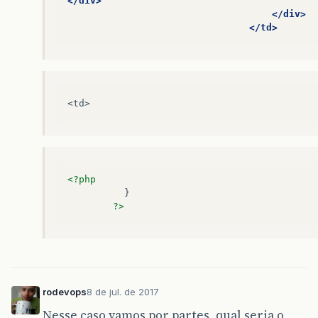
</div>
</div>
</td>
<td>
<?php
}
?>
rodevops
8 de jul. de 2017
Nesse caso vamos por partes, qual seria o