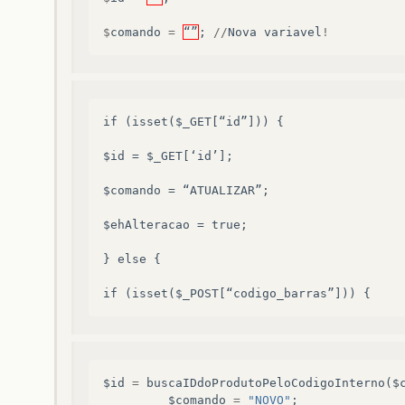
$
comando
=
“”
;
//
Nova
variavel
!
if (isset($_GET[“id”])) {
$id = $_GET[‘id’];
$comando = “ATUALIZAR”;
$ehAlteracao = true;
} else {
if (isset($_POST[“codigo_barras”])) {
$id
=
buscaIDdoProdutoPeloCodigoInterno
(
$
$comando
=
"NOVO"
;