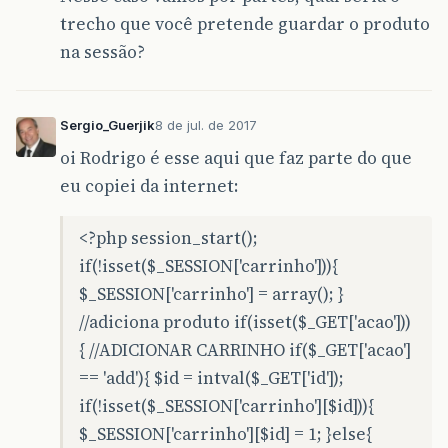
trecho que você pretende guardar o produto
na sessão?
Sergio_Guerjik
8 de jul. de 2017
oi Rodrigo é esse aqui que faz parte do que
eu copiei da internet:
<?php session_start();
if(!isset($_SESSION['carrinho'])){
$_SESSION['carrinho'] = array(); }
//adiciona produto if(isset($_GET['acao']))
{ //ADICIONAR CARRINHO if($_GET['acao']
== 'add'){ $id = intval($_GET['id']);
if(!isset($_SESSION['carrinho'][$id])){
$_SESSION['carrinho'][$id] = 1; }else{