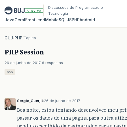
Discussoes de Programacao e
ARQUIVO
Tecnologia
Java
Geral
Front‑end
Mobile
SQL
JS
PHP
Android
GUJ
/
PHP
/
Topico
PHP Session
26 de junho de 2017
6 respostas
php
Sergio_Guerjik
26 de junho de 2017
Boa noite, estou tentando desenvolver meu p
passar os dados de uma pagina para outra utili
produto escolhido da pagina index para a pagi