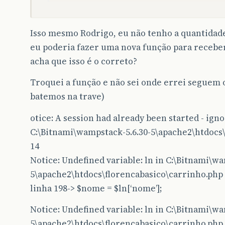
Isso mesmo Rodrigo, eu não tenho a quantidad
eu poderia fazer uma nova função para receber
acha que isso é o correto?
Troquei a função e não sei onde errei seguem 
batemos na trave)
otice: A session had already been started - igno
C:\Bitnami\wampstack-5.6.30-5\apache2\htdocs\
14
Notice: Undefined variable: ln in C:\Bitnami\wa
5\apache2\htdocs\florencabasico\carrinho.php 
linha 198-> $nome = $ln[‘nome’];
Notice: Undefined variable: ln in C:\Bitnami\wa
5\apache2\htdocs\florencabasico\carrinho.php 