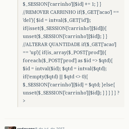
$_SESSION['carrinho'][$id] += 1; } }
//REMOVER CARRINHO if($_GET['acao'] ==
'del'){ $id = intval($_GET['id']);
if(isset($_SESSION['carrinho'][$id])){
unset($_SESSION['carrinho'][$id]); } }
//ALTERAR QUANTIDADE if($_GET['acao']
== 'up'){ if(is_array($_POST['prod'])){
foreach($_POST['prod'] as $id => $qtd){
$id = intval($id); $qtd = intval($qtd);
if(!empty($qtd) || $qtd <> 0){
$_SESSION['carrinho'][$id] = $qtd; }else{
unset($_SESSION['carrinho'][$id]); } } } } } ?
>
rodevops
8 de jul. de 2017