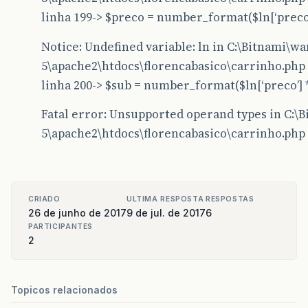
linha 199-> $preco = number_format($ln[‘preco’], 2, 
Notice: Undefined variable: ln in C:\Bitnami\wa
5\apache2\htdocs\florencabasico\carrinho.php 
linha 200-> $sub = number_format($ln[‘preco’] * $qtd
Fatal error: Unsupported operand types in C:\
5\apache2\htdocs\florencabasico\carrinho.php 
CRIADO
ULTIMA RESPOSTA
RESPOSTAS
26 de junho de 2017
9 de jul. de 2017
6
PARTICIPANTES
2
Topicos relacionados