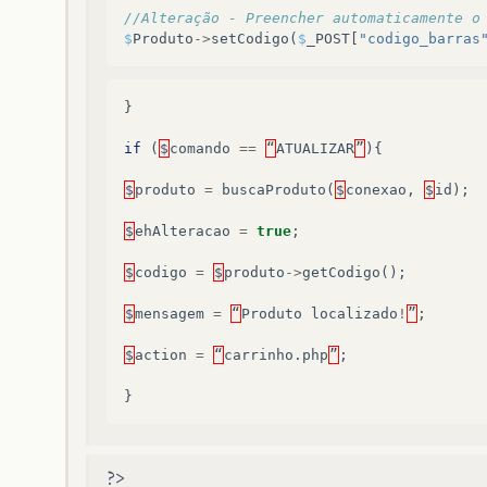
//Alteração - Preencher automaticamente o
$
Produto
->
setCodigo
(
$
_POST
[
"codigo_barras
}
if
(
$
comando
==
“
ATUALIZAR
”
){
$
produto
=
buscaProduto
(
$
conexao
,
$
id
);
$
ehAlteracao
=
true
;
$
codigo
=
$
produto
->
getCodigo
();
$
mensagem
=
“
Produto
localizado
!
”
;
$
action
=
“
carrinho
.
php
”
;
}
?>