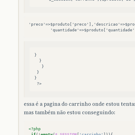
'preco'=>$produto['preco'],'descricao'=>$pro
         'quantidade'=>$produto['quantidade'
}
  }
   }
 }
}
 ?>
essa é a pagina do carrinho onde estou tent
mas também não estou conseguindo:
<?php
if
(
!
empty
(
$_SESSION
[
'carrinho'
])){