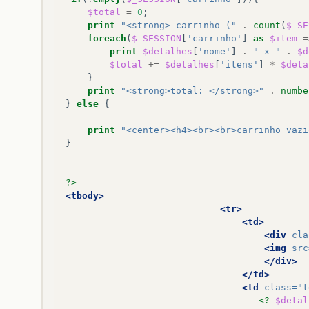
$total
=
0
;
print
"<strong> carrinho ("
.
count
(
$_SE
foreach
(
$_SESSION
[
'carrinho'
]
as
$item
=
print
$detalhes
[
'nome'
]
.
" x "
.
$d
$total
+=
$detalhes
[
'itens'
]
*
$deta
}
print
"<strong>total: </strong>"
.
numbe
}
else
{
print
"<center><h4><br><br>carrinho vazi
}
?>
<tbody>
<tr>
<td>
<div
cla
<img
src
</div>
</td>
<td
class=
"t
<?
$detal