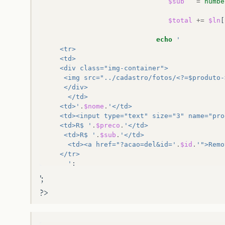
$sub
=
numbe
$total
+=
$ln
[
echo
'
   <tr>
   <td>
   <div class="img-container">
    <img src="../cadastro/fotos/<?=$produto-
    </div>
     </td>                                  
   <td>'
.
$nome
.
'</td> 
   <td><input type="text" size="3" name="pro
   <td>R$ '
.
$preco
.
'</td> 
    <td>R$ '
.
$sub
.
'</td> 
     <td><a href="?acao=del&id='
.
$id
.
'">Remo
   </tr> 
     '
;
}
';
$total
=
number_format
(
$total
,
2
,
','
,
'.'
?>
echo
'
 <tr>                                       
 <td colspan="4">Total</td> 
 <td>R$ '
.
$total
.
'
</
td
>