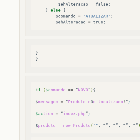
$ehAlteracao
=
false
;
}
else
{
$comando
=
"ATUALIZAR"
;
$ehAlteracao
=
true
;
}
}
if
(
$c
omando
==
“
NOVO
”
)
{

$
mensagem
=
“
Produto
n
ã
o
localizado
!
”
;
$ac
tion
=
“
index
.
php
”
;
$
produto
=
new
Produto
(
""
,
“”,
“”,
“”,
“”