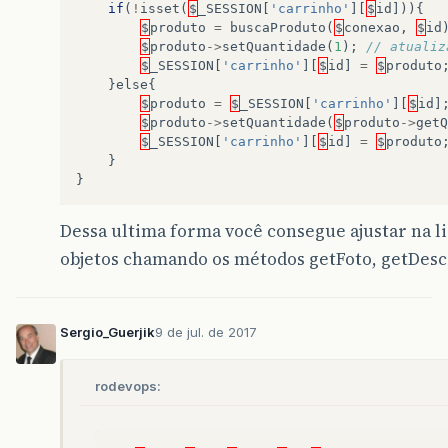
if
(
!
isset
(
$
_SESSION
[
'carrinho'
][
$
id
])){
$
produto
=
buscaProduto
(
$
conexao
,
$
id
$
produto
->
setQuantidade
(
1
);
// atualiz
$
_SESSION
[
'carrinho'
][
$
id
]
=
$
produto
}
else
{
$
produto
=
$
_SESSION
[
'carrinho'
][
$
id
]
$
produto
->
setQuantidade
(
$
produto
->
getQ
$
_SESSION
[
'carrinho'
][
$
id
]
=
$
produto
}
}
Dessa ultima forma você consegue ajustar na l
objetos chamando os métodos getFoto, getDescr
Sergio_Guerjik
9 de jul. de 2017
rodevops: