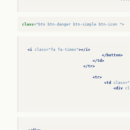
class
=
"btn btn-danger btn-simple btn-icon "
>
<i
class=
"fa fa-times"
></i>
</button>
</td>
</tr>
<tr>
<td
class=
"
<div
cl