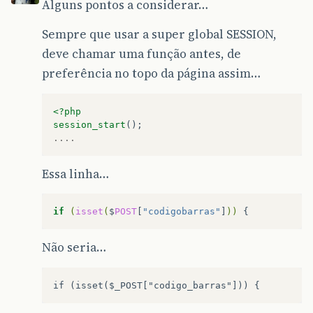
Alguns pontos a considerar…
<td
cla
<di
Sempre que usar a super global SESSION,
deve chamar uma função antes, de
preferência no topo da página assim…
</di
</td>
<?php
session_start
();
<td>
....
Essa linha…
if
(
isset
(
$
POST
[
"codigobarras"
]
))
Não seria…
if (isset($_POST["codigo_barras"])) {