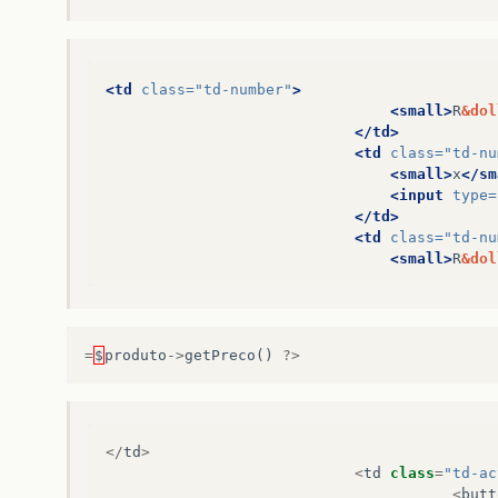
<td
class=
"td-number"
>
<small>
R
&dol
</td>
<td
class=
"td-nu
<small>
x
</sm
<input
type=
</td>
<td
class=
"td-nu
<small>
R
&dol
=
$
produto
->
getPreco
()
?>
</
td
>
<
td
class
=
"td-ac
<
butt