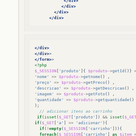
</div>
</div>
</div>
</div>
</div>
</div>
>
</form>
>
<?php
$_SESSION
[
'produto'
]{
$produto
->
getId
()}
'nome'
=>
$produto
->
getnome
()
,
'preço'
=>
$produto
->
getPreco
()
,
'descricao'
=>
$produto
->
getDescricao
()
,
'imagem'
=>
$produto
->
getFoto
()
,
'quantidade'
=>
$produto
->
getquantidade
()
);
// adicionar itens ao carrinho
if
(
isset
(
$_GET
[
'produto'
])
&&
isset
(
$_GE
if
(
$_GET
[
'a'
]
==
'adicionar'
){
if
(
!
empty
(
$_SESSION
[
'carrinho'
])){
foreach
(
$_SESSION
[
'carrinho'
]
as
$item