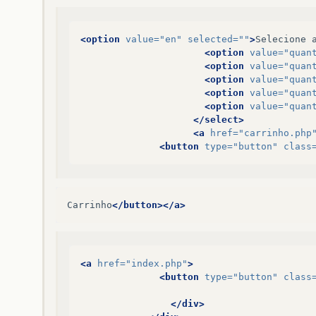
<option
value=
"en"
selected=
""
>
Selecione
<option
value=
"quan
<option
value=
"quan
<option
value=
"quan
<option
value=
"quan
<option
value=
"quan
</select>
<a
href=
"carrinho.php
<button
type=
"button"
class
Carrinho
</button></a>
<a
href=
"index.php"
>
<button
type=
"button"
class
</div>