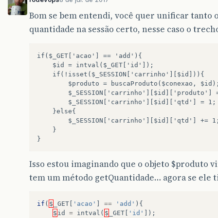
Bom se bem entendi, você quer unificar tanto 
quantidade na sessão certo, nesse caso o trech
if($_GET['acao'] == 'add'){
    $id = intval($_GET['id']);
    if(!isset($_SESSION['carrinho'][$id])){
        $produto = buscaProduto($conexao, $id)
        $_SESSION['carrinho'][$id]['produto'] 
        $_SESSION['carrinho'][$id]['qtd'] = 1;
    }else{
        $_SESSION['carrinho'][$id]['qtd'] += 1
    } 
}
Isso estou imaginando que o objeto $produto 
tem um método getQuantidade… agora se ele t
if
(
$
_GET
[
'acao'
]
==
'add'
){
$
id
=
intval
(
$
_GET
[
'id'
]);