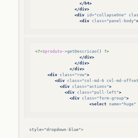
</h4>
</div>
<div
id=
"collapseOne"
cla
<div
class=
"panel-body"
<?
=
$produto
->
getDescricao
()
?>
</div>
</div>
</div>
<div
class=
"row"
>
<div
class=
"col-md-6 col-md-offse
<div
class=
"actions"
>
<div
class=
"pull-left"
>
<div
class=
"form-group"
>
<select
name=
"huge"
style="dropdown-blue">