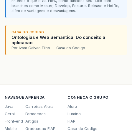
Entenda o que é Git Flow, como funciona seu fluxo com
branches como Master, Develop, Feature, Release e Hotfix,
além de vantagens e desvantagens.
CASA DO CODIGO
Ontologias e Web Semantica: Do conceito a
aplicacao
Por Ivam Galvao Filho — Casa do Codigo
NAVEGUE
APRENDA
CONHECA O GRUPO
Java
Carreiras Alura
Alura
Geral
Formacoes
Lumina
Front-end
Artigos
FIAP
Mobile
Graduacao FIAP
Casa do Codigo