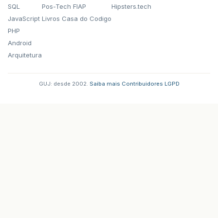
SQL
Pos-Tech FIAP
Hipsters.tech
JavaScript
Livros Casa do Codigo
PHP
Android
Arquitetura
GUJ: desde 2002.
·
Saiba mais
·
Contribuidores
·
LGPD