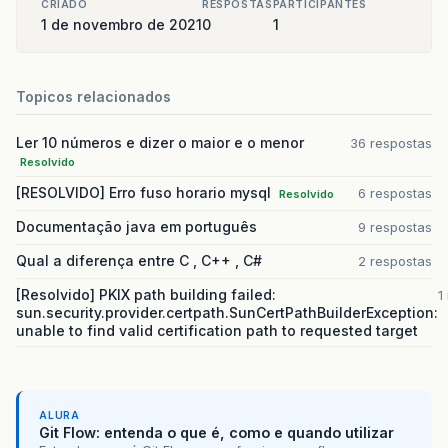
CRIADO
RESPOSTAS
PARTICIPANTES
1 de novembro de 2021
0
1
Topicos relacionados
Ler 10 números e dizer o maior e o menor
36 respostas
Resolvido
[RESOLVIDO] Erro fuso horario mysql
6 respostas
Resolvido
Documentação java em português
9 respostas
Qual a diferença entre C , C++ , C#
2 respostas
[Resolvido] PKIX path building failed:
1
sun.security.provider.certpath.SunCertPathBuilderException:
unable to find valid certification path to requested target
ALURA
Git Flow: entenda o que é, como e quando utilizar