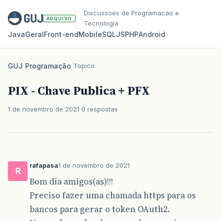
Discussoes de Programacao e
ARQUIVO
Tecnologia
Java
Geral
Front‑end
Mobile
SQL
JS
PHP
Android
GUJ
/
Programação
/
Topico
PIX - Chave Publica + PFX
1 de novembro de 2021
0 respostas
rafapasa
1 de novembro de 2021
R
Bom dia amigos(as)!!!
Preciso fazer uma chamada https para os
bancos para gerar o token OAuth2.