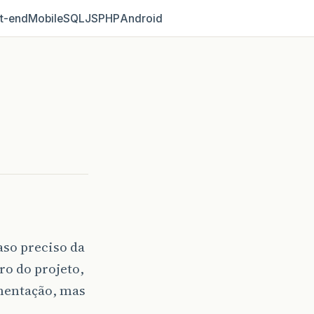
t‑end
Mobile
SQL
JS
PHP
Android
so preciso da
o do projeto,
ementação, mas