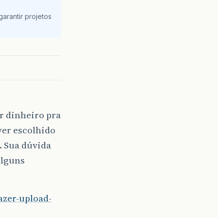
arantir projetos
r dinheiro pra
iver escolhido
. Sua dúvida
alguns
azer-upload-