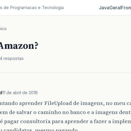
Java
Geral
Fron
s de Programacao e Tecnologia
ico
 Amazon?
4 respostas
d
11 de abril de 2018
entando aprender FileUpload de imagens, no meu ca
em de salvar o caminho no banco e a imagens dentr
té pagar consultoria para aprender a fazer a impl
u candidatos, mesmo pagando.