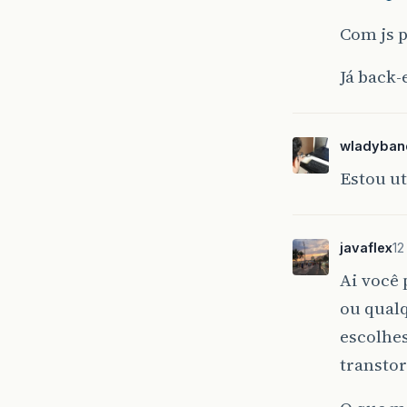
Com js 
Já back-
wladyban
Estou ut
javaflex
12
Ai você
ou qualq
escolhe
transto