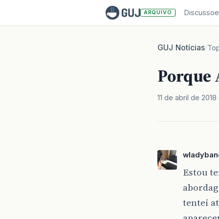
Discussoe
ARQUIVO
GUJ
Notícias
/
/
Top
Porque
11 de abril de 2018
wladyban
Estou t
abordag
tentei a
aparece