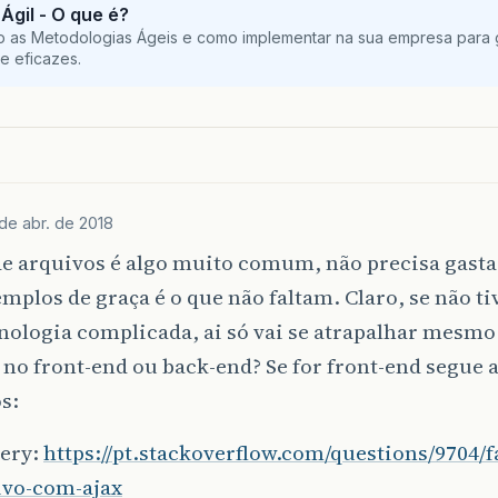
Ágil - O que é?
o as Metodologias Ágeis e como implementar na sua empresa para g
e eficazes.
 de abr. de 2018
e arquivos é algo muito comum, não precisa gasta
emplos de graça é o que não faltam. Claro, se não t
ologia complicada, ai só vai se atrapalhar mesmo
é no front-end ou back-end? Se for front-end segue 
s:
ery:
https://pt.stackoverflow.com/questions/9704/f
ivo-com-ajax