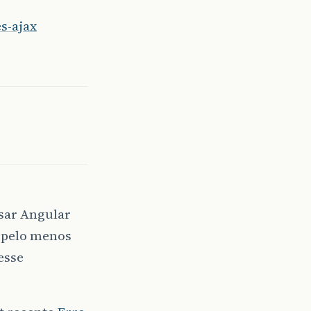
s-ajax
sar Angular
e pelo menos
esse