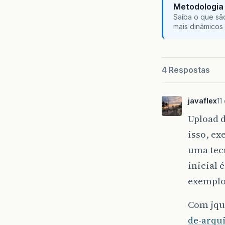
Metodologia 
Saiba o que sã
mais dinâmicos 
4 Respostas
javaflex
11
Upload d
isso, ex
uma tecn
inicial 
exemplo
Com jqu
de-arqu