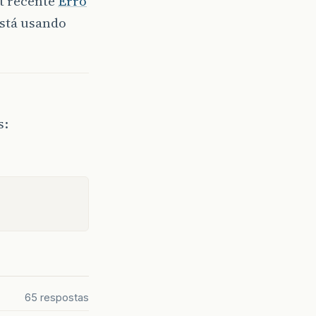
t recente
Erro
está usando
65 respostas