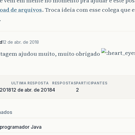
e vem em mente no momento pra ajudar é este pos
load de arquivos
. Troca ideia com esse colega que 
.
d
12 de abr. de 2018
stagem ajudou muito, muito obrigado
ULTIMA RESPOSTA
RESPOSTAS
PARTICIPANTES
e 2018
12 de abr. de 2018
4
2
nados
 programador Java