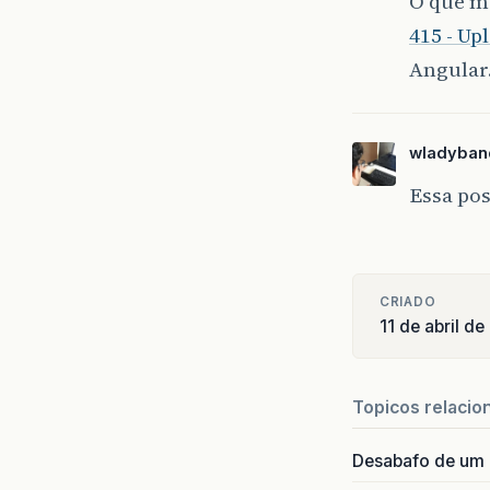
O que m
415 - Up
Angular
wladyban
Essa po
CRIADO
11 de abril d
Topicos relacio
Desabafo de um