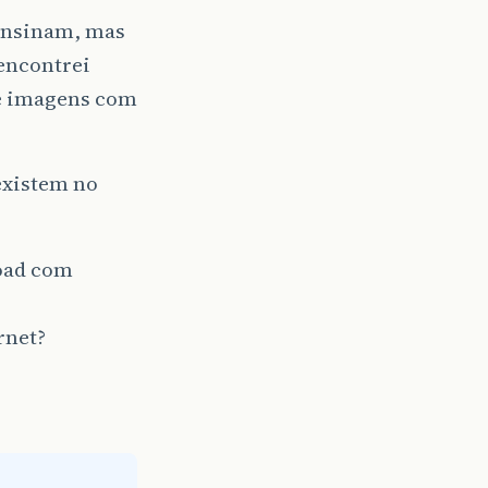
 ensinam, mas
 encontrei
de imagens com
existem no
load com
rnet?