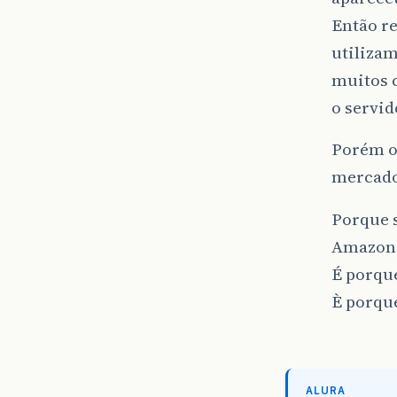
Então re
utilizam
muitos 
o servi
Porém o
mercad
Porque s
Amazon
É porque
È porque
ALURA