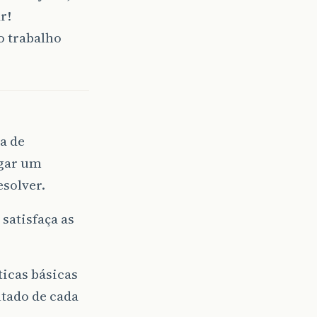
r!
o trabalho
a de
egar um
esolver.
satisfaça as
ticas básicas
ltado de cada