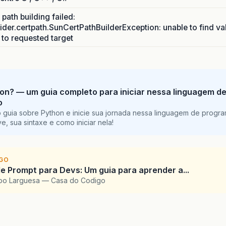
path building failed:
ider.certpath.SunCertPathBuilderException: unable to find va
h to requested target
on? — um guia completo para iniciar nessa linguagem d
o
 guia sobre Python e inicie sua jornada nessa linguagem de progr
e, sua sintaxe e como iniciar nela!
IGO
e Prompt para Devs: Um guia para aprender a...
upo Larguesa — Casa do Codigo