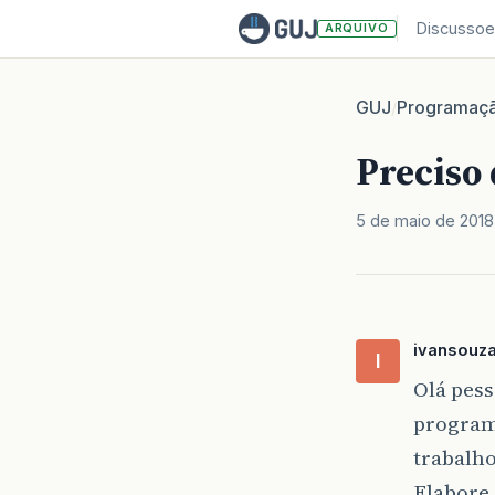
Discussoe
ARQUIVO
GUJ
Programaç
/
Preciso 
5 de maio de 2018
ivansouz
I
Olá pess
program
trabalho
Elabore 