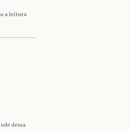
s a leitura
------------------
jude dessa