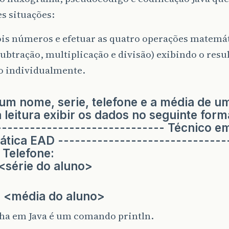
s situações:
ois números e efetuar as quatro operações matemá
ubtração, multiplicação e divisão) exibindo o resu
o individualmente.
 um nome, serie, telefone e a média de u
 leitura exibir os dados no seguinte form
------------------------------ Técnico e
ática EAD ------------------------------
Telefone:
 <série do aluno>
 <média do aluno>
nha em Java é um comando println.