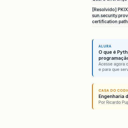
[Resolvido] PKIX 
sun.security.prov
certification pat
ALURA
O que é Pyth
programaçã
Acesse agora o
e para que serv
CASA DO COD
Engenharia d
Por Ricardo P