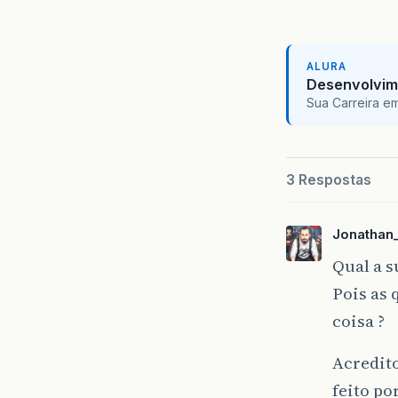
ALURA
Desenvolvim
Sua Carreira e
3 Respostas
Jonathan
Qual a s
Pois as 
coisa ?
Acredito
feito po