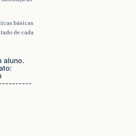
ticas básicas
ltado de cada
m aluno.
ato:
m
----------