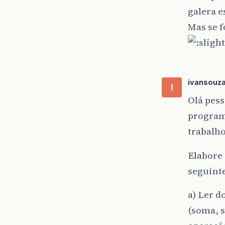
galera e
Mas se f
ivansouz
I
Olá pess
program
trabalho
Elabore 
seguinte
a) Ler d
(soma, s