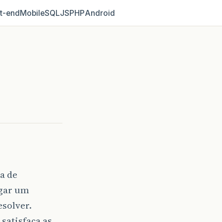
t‑end
Mobile
SQL
JS
PHP
Android
a de
egar um
esolver.
satisfaça as