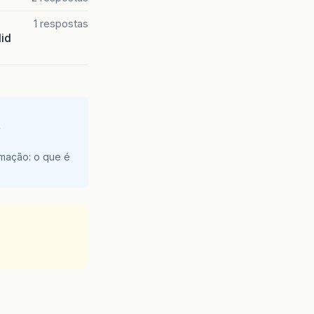
1 respostas
lid
e
amação: o que é