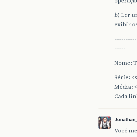
operaçã
b) Ler u
exibir o
----------
------
Nome: T
Série: <
Média: 
Cada li
Jonathan
Você me