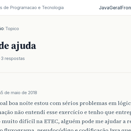
Java
Geral
Fron
s de Programacao e Tecnologia
ão
/
Topico
de ajuda
3 respostas
a
5 de maio de 2018
oal boa noite estou com sérios problemas em lógic
ação não entendi esse exercício e tenho que entr
 muito difícil na ETEC, alguém pode me ajudar a r
o fluxograma, pseudocódigo e codificação Java que 