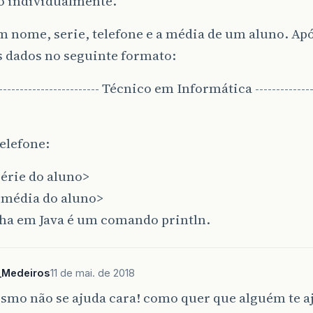
o individualmente.
m nome, serie, telefone e a média de um aluno. Apó
s dados no seguinte formato:
-------------------------- Técnico em Informática ----------------
elefone:
série do aluno>
<média do aluno>
nha em Java é um comando println.
_Medeiros
11 de mai. de 2018
smo não se ajuda cara! como quer que alguém te a