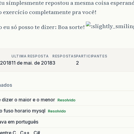
 tu simplesmente repostou a mesma coisa esperan
o exercício completamente pra você!
 eu só posso te dizer: Boa sorte!
ULTIMA RESPOSTA
RESPOSTAS
PARTICIPANTES
 2018
11 de mai. de 2018
3
2
nados
 dizer o maior e o menor
Resolvido
o fuso horario mysql
Resolvido
ava em português
 entre C , C++ , C#