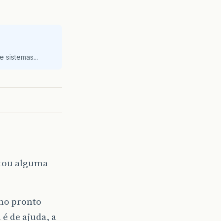
 sistemas...
ntou alguma
lho pronto
é de ajuda, a