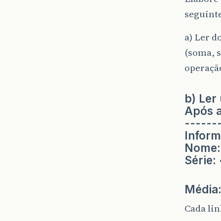
seguinte
a) Ler d
(soma, s
operaçã
b) Ler
Após a
------
Inform
Nome: 
Série:
Média:
Cada li