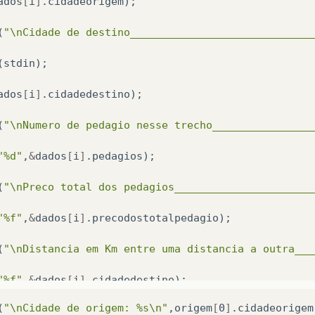
ados
[
i
]
.
cidadeorigem
);
(
"\nCidade de destino_____________________________
(
stdin
);
ados
[
i
]
.
cidadedestino
);
(
"\nNumero de pedagio nesse trecho________________
"%d"
,
&
dados
[
i
]
.
pedagios
);
(
"\nPreco total dos pedagios______________________
"%f"
,
&
dados
[
i
]
.
precodostotalpedagio
);
(
"\nDistancia em Km entre uma distancia a outra___
"%f"
,
&
dados
[
i
]
.
cidadedestino
);
(
"\nCidade de origem: %s\n"
,
origem
[
0
]
.
cidadeorigem