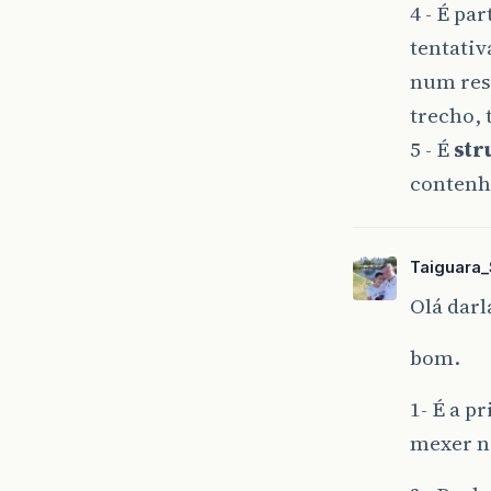
4 - É pa
tentativ
num resu
trecho, 
5 - É
str
contenha
Taiguara_
Olá darl
bom.
1- É a p
mexer ne