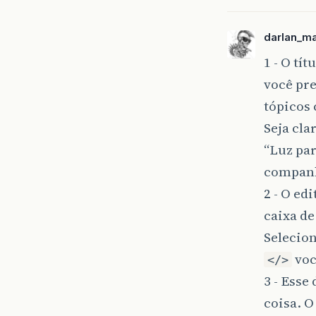
darlan_m
1 - O tí
você pre
tópicos 
Seja cla
“Luz par
companhi
2 - O ed
caixa de
Selecion
voc
</>
3 - Esse
coisa. O