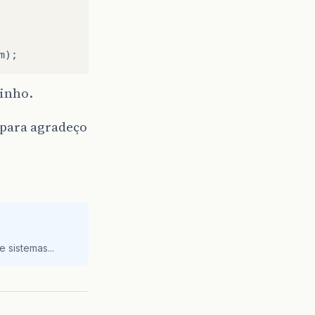
m
);
minho.
para agradeço
 sistemas...