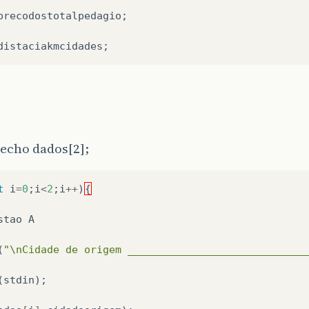
precodostotalpedagio
;
distaciakmcidades
;
recho dados[2];
t
i
=
0
;
i
<
2
;
i
++
)
{
stao
A
(
"\nCidade de origem _____________________________
(
stdin
);