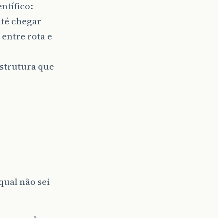
ntífico:
até chegar
 entre rota e
estrutura que
qual não sei