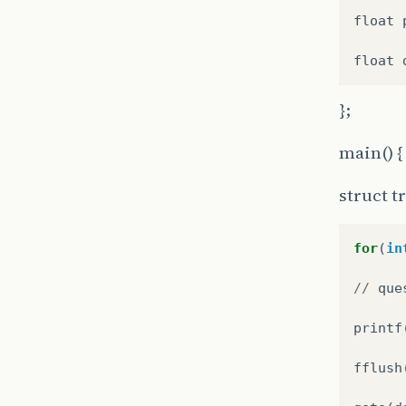
float
float
};
main() {
struct t
for
(
in
//
que
printf
fflush