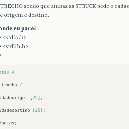
TRECHO sendo que ambas as STRUCK pede o cadas
e origem e destino.
onde eu parei
.
e
<stdio.h>
e
<stdlib.h>
e
stao A
trecho
{
idadeorigem
[
25
];
idadedestino
[
25
];
dagios
;