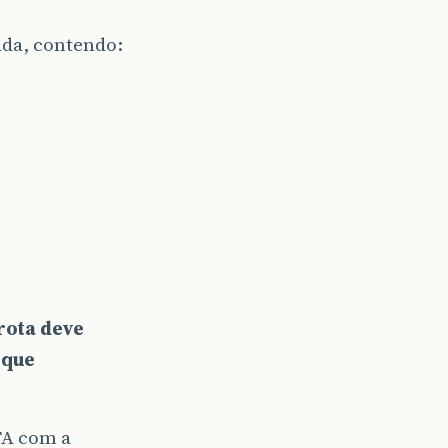
da, contendo:
rota deve
 que
TA com a