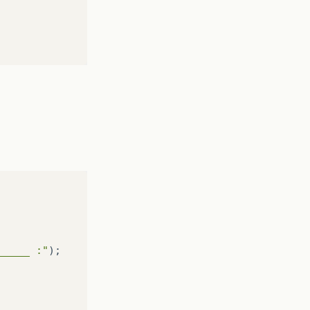
_____ :"
);