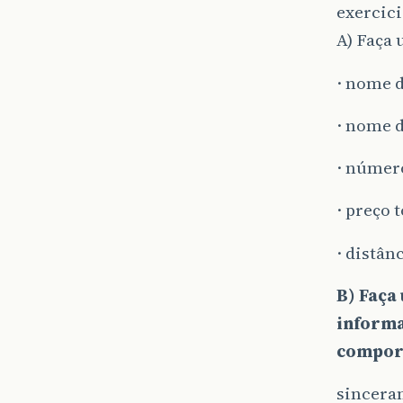
exercici
A) Faça
· nome 
· nome d
· númer
· preço 
· distân
B) Faça
informa
comport
sincera