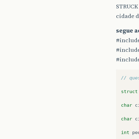
STRUCK 
cidade d
segue a
#includ
#includ
#includ
// que
struct
char
c
char
c
int
pe