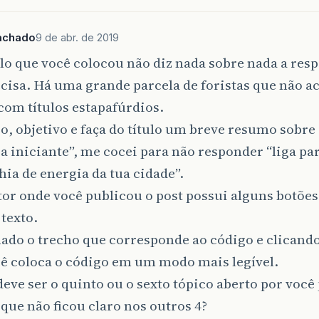
achado
9 de abr. de 2019
tulo que você colocou não diz nada sobre nada a res
cisa. Há uma grande parcela de foristas que não 
com títulos estapafúrdios.
ro, objetivo e faça do título um breve resumo sobre
a iniciante”, me cocei para não responder “liga par
a de energia da tua cidade”.
itor onde você publicou o post possui alguns botõe
 texto.
ado o trecho que corresponde ao código e clicand
ê coloca o código em um modo mais legível.
 deve ser o quinto ou o sexto tópico aberto por voc
 que não ficou claro nos outros 4?