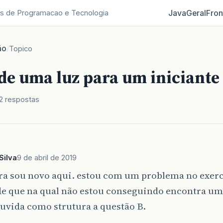
Java
Geral
Fron
s de Programacao e Tecnologia
ão
/
Topico
de uma luz para um iniciante
2 respostas
Silva
9 de abril de 2019
era sou novo aqui. estou com um problema no exerc
de que na qual não estou conseguindo encontra uma
uvida como strutura a questão B.