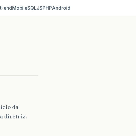
t‑end
Mobile
SQL
JS
PHP
Android
ício da
 diretriz.