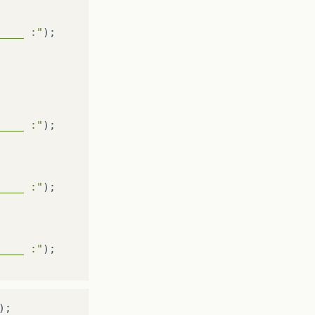
____ :"
);
____ :"
);
____ :"
);
____ :"
);
);