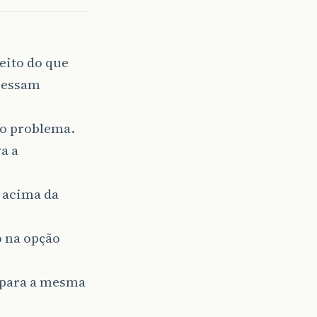
peito do que
acessam
 o problema.
a a
s acima da
o na opção
ê para a mesma