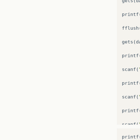
gets
(
d
printf
fflush
gets
(
d
printf
scanf
(
printf
scanf
(
printf
scanf
(
printf
}