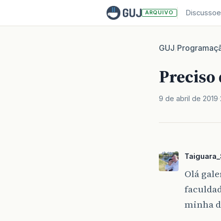
Discussoe
ARQUIVO
GUJ
Programaç
/
Preciso 
9 de abril de 2019
Taiguara_
Olá gal
faculda
minha d