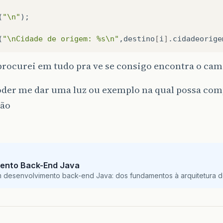
(
"\n"
);
(
"\nCidade de origem: %s\n"
,
destino
[
i
]
.
cidadeorige
procurei em tudo pra ve se consigo encontra o ca
der me dar uma luz ou exemplo na qual possa com
ção
ento Back-End Java
m desenvolvimento back-end Java: dos fundamentos à arquitetura de