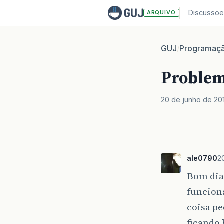
Discussoe
ARQUIVO
GUJ
Programaç
/
Problem
20 de junho de 20
ale0790
2
Bom dia
funciona
coisa pe
ficando 