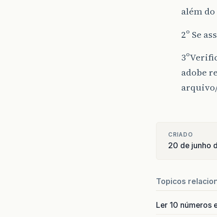
além do 
2º Se as
3ºVerifi
adobe r
arquivo/
CRIADO
20 de junho 
Topicos relacio
Ler 10 números e