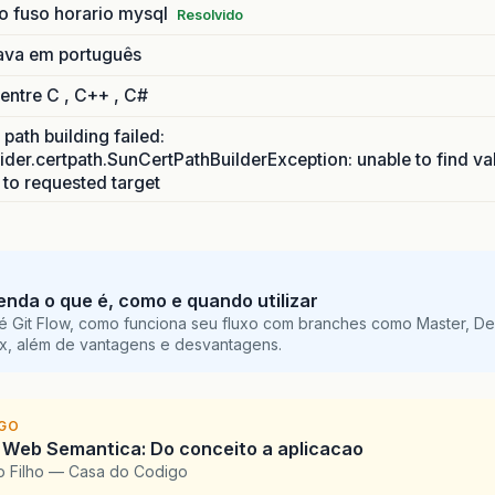
o fuso horario mysql
Resolvido
ava em português
 entre C , C++ , C#
path building failed:
ider.certpath.SunCertPathBuilderException: unable to find va
h to requested target
tenda o que é, como e quando utilizar
é Git Flow, como funciona seu fluxo com branches como Master, De
ix, além de vantagens e desvantagens.
IGO
 Web Semantica: Do conceito a aplicacao
o Filho — Casa do Codigo