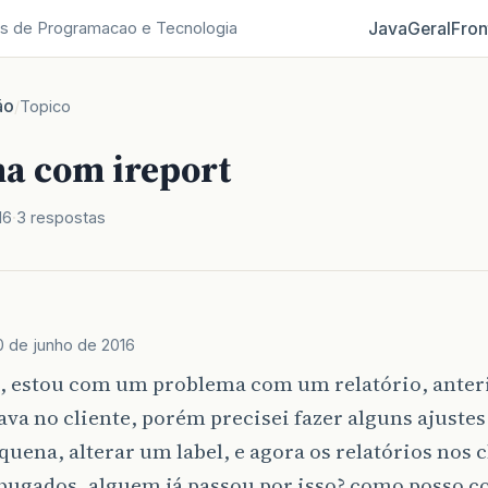
Java
Geral
Fron
s de Programacao e Tecnologia
ão
/
Topico
a com ireport
16
3 respostas
0 de junho de 2016
, estou com um problema com um relatório, ante
va no cliente, porém precisei fazer alguns ajustes 
quena, alterar um label, e agora os relatórios nos c
bugados, alguem já passou por isso? como posso co