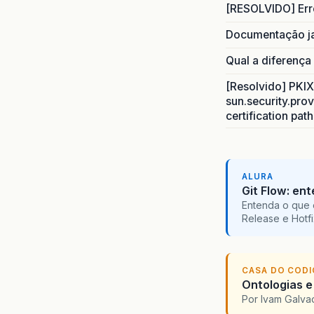
[RESOLVIDO] Err
Documentação j
Qual a diferença
[Resolvido] PKIX 
sun.security.prov
certification pat
ALURA
Git Flow: en
Entenda o que 
Release e Hotf
CASA DO COD
Ontologias e
Por Ivam Galva