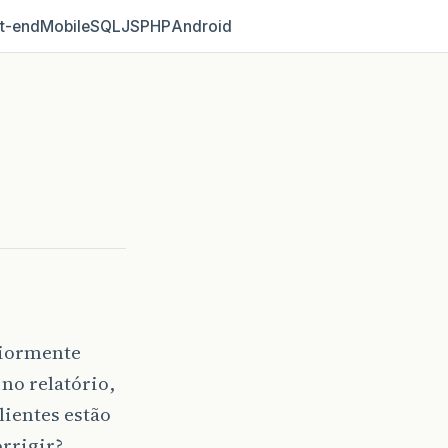
t‑end
Mobile
SQL
JS
PHP
Android
riormente
no relatório,
lientes estão
rrigir?