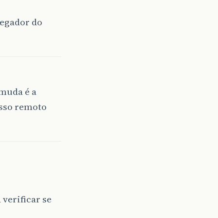
vegador do
 muda é a
esso remoto
verificar se