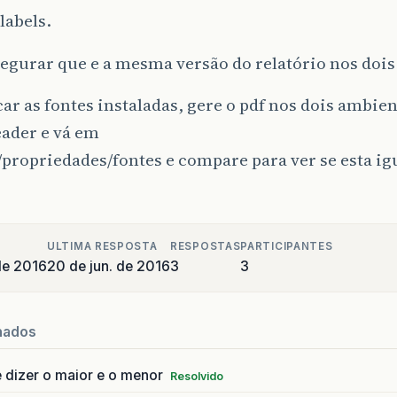
labels.
segurar que e a mesma versão do relatório nos doi
car as fontes instaladas, gere o pdf nos dois ambien
eader e vá em
propriedades/fontes e compare para ver se esta ig
ULTIMA RESPOSTA
RESPOSTAS
PARTICIPANTES
de 2016
20 de jun. de 2016
3
3
nados
 dizer o maior e o menor
Resolvido