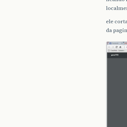
localme
ele cort
da pagi