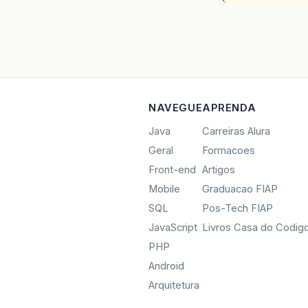
NAVEGUE
APRENDA
Java
Carreiras Alura
Geral
Formacoes
Front-end
Artigos
Mobile
Graduacao FIAP
SQL
Pos-Tech FIAP
JavaScript
Livros Casa do Codig
PHP
Android
Arquitetura