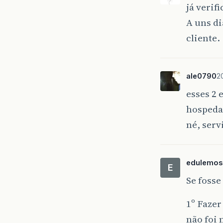
já verif
A uns di
cliente.
ale0790
2
esses 2 
hospeda
né, serv
edulemos
E
Se fosse
1º Fazer
não foi