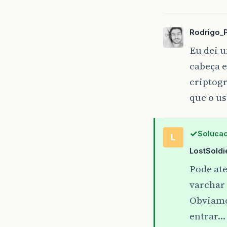
Rodrigo_
Eu dei u
cabeça e
criptogr
que o u
Solucao
L
LostSoldi
Pode at
varchar 
Obviame
entrar…