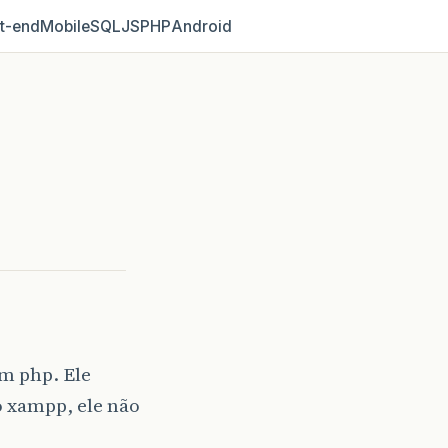
t‑end
Mobile
SQL
JS
PHP
Android
m php. Ele
o xampp, ele não