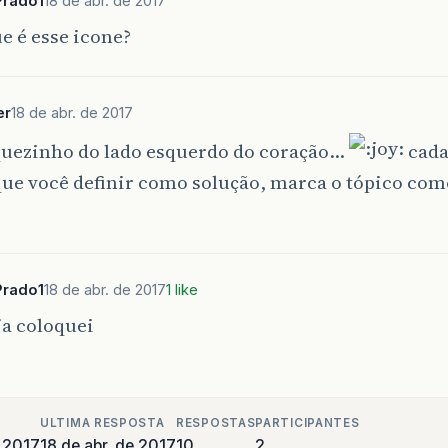
Prado1
18 de abr. de 2017
e é esse icone?
er
18 de abr. de 2017
quezinho do lado esquerdo do coração…
cada
ue você definir como solução, marca o tópico com
Prado1
18 de abr. de 2017
1 like
ja coloquei
ULTIMA RESPOSTA
RESPOSTAS
PARTICIPANTES
e 2017
18 de abr. de 2017
10
2