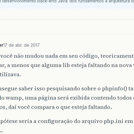
m desenvolvimento back-end Java: dos fundamentos à arquitetura de
er
17 de abr. de 2017
 você não mudou nada em seu código, teoricament
r, a menos que alguma lib esteja faltando na nova 
tilizava.
segue saber isso pesquisando sobre o phpinfo() t
do wamp, uma página será exibida contendo todos
os, daí você compara o que esteja faltando.
pótese seria a configuração do arquivo php.ini e
…