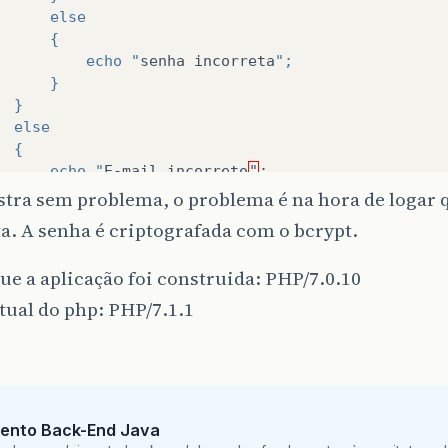
      else
      {
          echo "
senha
incorreta
";
      }
  }
  else
  {
      echo "
E-mail
incorreto
"
;
}
stra sem problema, o problema é na hora de logar 
a. A senha é criptografada com o bcrypt.
return
null
;
ue a aplicação foi construida: PHP/7.0.10
tual do php: PHP/7.1.1
ento Back-End Java