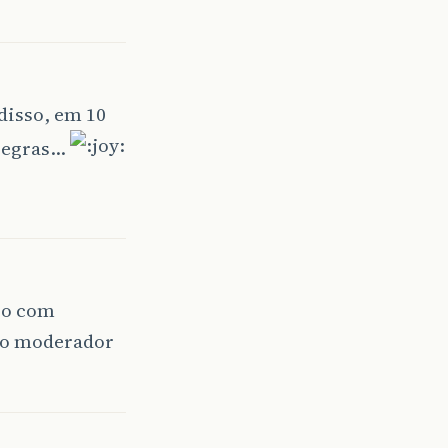
disso, em 10
 regras…
ico com
m o moderador