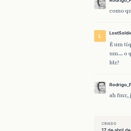
Rodrigo_
como qu
LostSoldi
L
É um ti
um… o q
blz?
Rodrigo_
ah fmz, 
CRIADO
17 de abril d