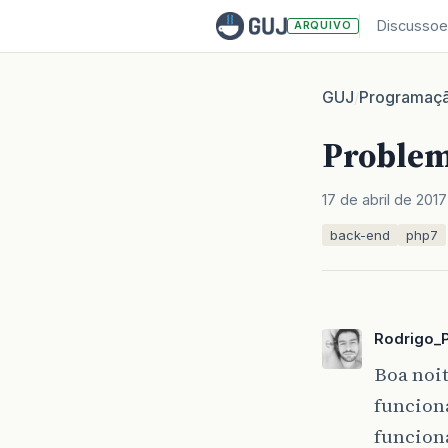
Discussoe
ARQUIVO
GUJ
Programaç
/
Problem
17 de abril de 2017
back-end
php7
Rodrigo_
Boa noi
funcion
funciona