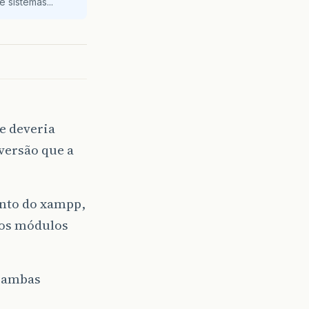
 sistemas...
e deveria
versão que a
anto do xampp,
 os módulos
m ambas