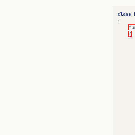
class
{
fu
{
      