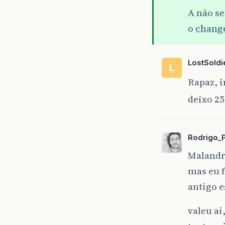
A não s
o
chang
LostSoldi
L
Rapaz, i
deixo 25
Rodrigo_
Malandr
mas eu f
antigo e
valeu ai