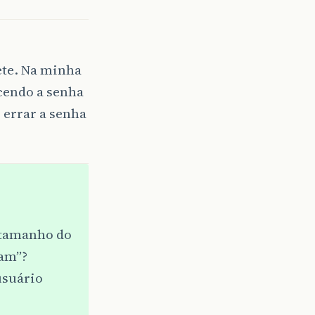
ete. Na minha
ecendo a senha
 errar a senha
 tamanho do
ram”?
usuário