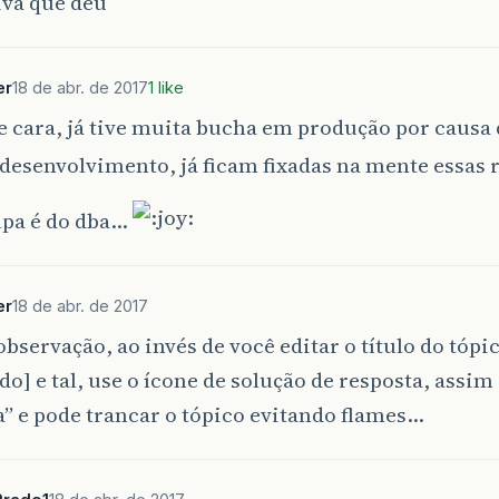
iva que deu
er
18 de abr. de 2017
1 like
e cara, já tive muita bucha em produção por causa 
desenvolvimento, já ficam fixadas na mente essas
lpa é do dba…
er
18 de abr. de 2017
bservação, ao invés de você editar o título do tóp
do] e tal, use o ícone de solução de resposta, assi
” e pode trancar o tópico evitando flames…