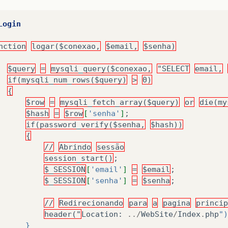
Login
nction
logar($conexao,
$email,
$senha)
$query
=
mysqli_query($conexao,
"SELECT
email,
if(mysqli_num_rows($query)
>
0)
{
$row
=
mysqli_fetch_array($query)
or
die(my
$hash
=
$row
[
'senha'
]
;
if(password_verify($senha,
$hash))
{
//
Abrindo
sessão
session_start()
;
$_SESSION
[
'email'
]
=
$email
;
$_SESSION
[
'senha'
]
=
$senha
;
//
Redirecionando
para
a
pagina
princip
header("
Location
:
../
WebSite
/
Index
.
php
")
      }