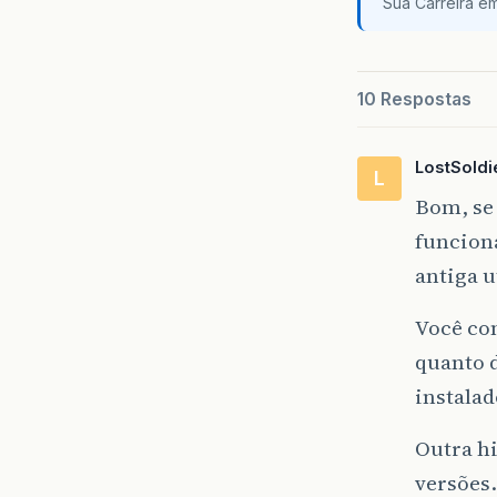
Sua Carreira e
10 Respostas
LostSoldi
L
Bom, se
funciona
antiga u
Você con
quanto 
instalad
Outra hi
versões