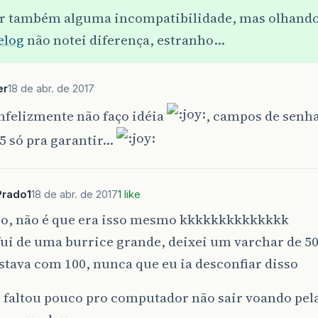
er também alguma incompatibilidade, mas olhand
elog
não notei diferença, estranho…
er
18 de abr. de 2017
nfelizmente não faço idéia
, campos de senh
5 só pra garantir…
Prado1
18 de abr. de 2017
1 like
o, não é que era isso mesmo kkkkkkkkkkkkkk
ui de uma burrice grande, deixei um varchar de 50
stava com 100, nunca que eu ia desconfiar disso
, faltou pouco pro computador não sair voando pela