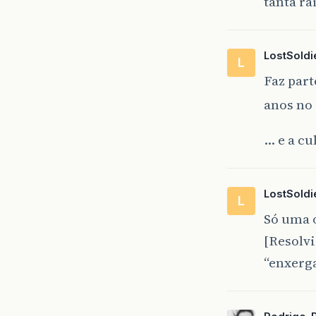
tanta ra
LostSoldi
L
Faz part
anos no 
… e a cu
LostSoldi
L
Só uma o
[Resolvi
“enxerga