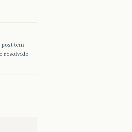
 post tem
o resolvido