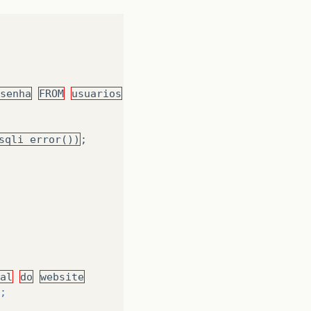
senha
FROM
usuarios
WHERE
email='$email'")
or
di
sqli_error())
;
al
do
website
;