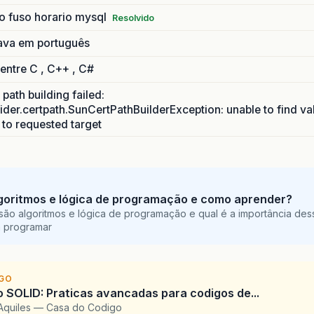
o fuso horario mysql
Resolvido
ava em português
 entre C , C++ , C#
path building failed:
ider.certpath.SunCertPathBuilderException: unable to find va
h to requested target
goritmos e lógica de programação e como aprender?
são algoritmos e lógica de programação e qual é a importância des
a programar
IGO
SOLID: Praticas avancadas para codigos de...
Aquiles — Casa do Codigo