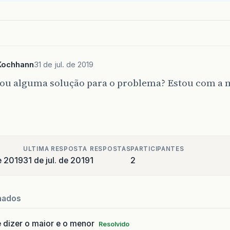
Kochhann
31 de jul. de 2019
ou alguma solução para o problema? Estou com a
o
ULTIMA RESPOSTA
RESPOSTAS
PARTICIPANTES
e 2019
31 de jul. de 2019
1
2
nados
 dizer o maior e o menor
Resolvido