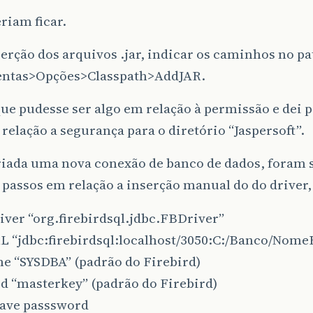
eriam ficar.
erção dos arquivos .jar, indicar os caminhos no pa
ntas>Opções>Classpath>AddJAR.
ue pudesse ser algo em relação à permissão e dei 
 relação a segurança para o diretório “Jaspersoft”.
criada uma nova conexão de banco de dados, foram 
 passos em relação a inserção manual do do driver, 
ver “org.firebirdsql.jdbc.FBDriver”
L “jdbc:firebirdsql:localhost/3050:C:/Banco/Nom
e “SYSDBA” (padrão do Firebird)
d “masterkey” (padrão do Firebird)
Save passsword