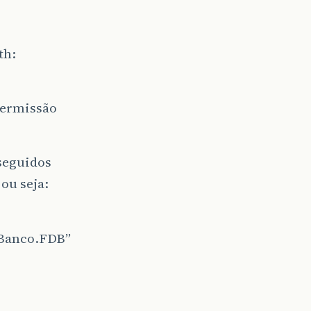
th:
permissão
seguidos
ou seja:
eBanco.FDB”