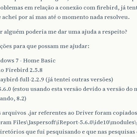
oblemas em relação a conexão com firebird, já tent
e achei por ai mas até o momento nada resolveu.
r alguém poderia me dar uma ajuda a respeito?
ções para que possam me ajudar:
ndows 7 - Home Basic
o Firebird 2.5.8
jaybird-full-2.2.9 (já tentei outras versões)
5.6.0 (estou usando esta versão devido a versão do
ando, 8.2)
 arquivos .jar referentes ao Driver foram copiados
gram Files\Jaspersoft\iReport-5.6.0\ide10\modules
iretórios que fui pesquisando e que nas pesquisas