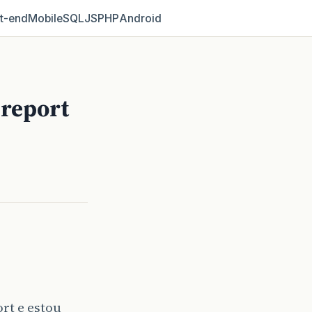
t‑end
Mobile
SQL
JS
PHP
Android
ireport
rt e estou