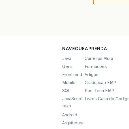
NAVEGUE
APRENDA
Java
Carreiras Alura
Geral
Formacoes
Front-end
Artigos
Mobile
Graduacao FIAP
SQL
Pos-Tech FIAP
JavaScript
Livros Casa do Codig
PHP
Android
Arquitetura