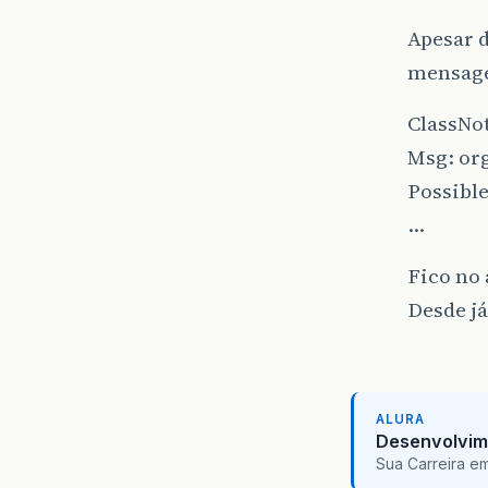
Apesar d
mensag
ClassNo
Msg: org
Possible
…
Fico no 
Desde já
ALURA
Desenvolvim
Sua Carreira e