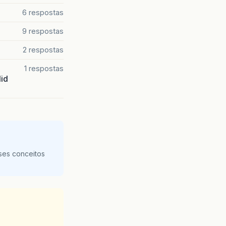
6 respostas
9 respostas
2 respostas
1 respostas
lid
ses conceitos