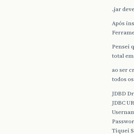
.jar dev
Após ins
Ferrame
Pensei q
total em
ao ser 
todos os
JDBD Dri
JDBC UR
Usernam
Passwor
Tiquei 