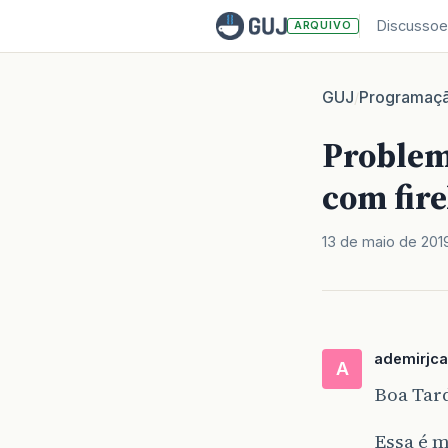
Discussoe
ARQUIVO
GUJ
Programaç
/
Problem
com fire
13 de maio de 201
ademirjca
A
Boa Tar
Essa é m