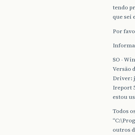
tendo pr
que sei 
Por favo
Informa
SO - Wi
Versão d
Driver: 
Ireport 
estou us
Todos os
“C:\Pro
outros d