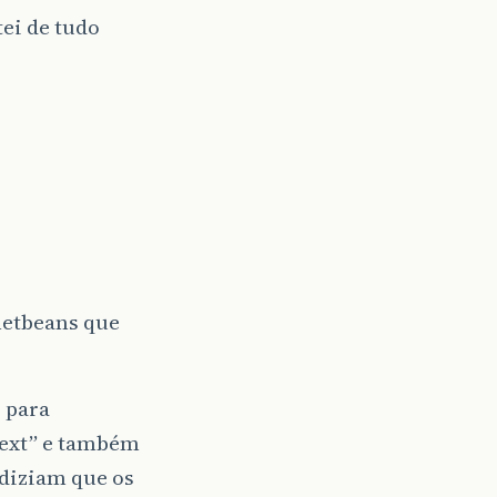
ei de tudo
 netbeans que
 para
\ext” e também
 diziam que os