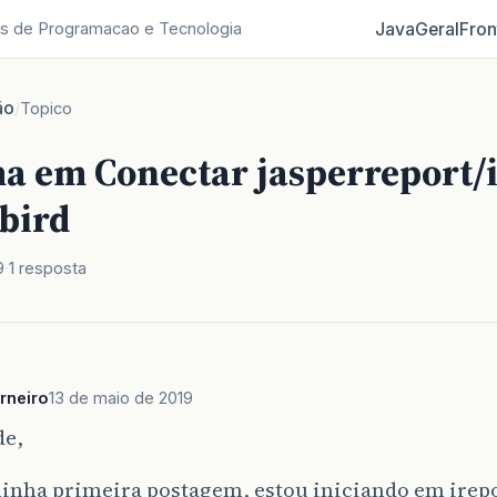
Java
Geral
Fron
s de Programacao e Tecnologia
ão
/
Topico
a em Conectar jasperreport/
bird
9
1 resposta
rneiro
13 de maio de 2019
de,
inha primeira postagem, estou iniciando em irepo