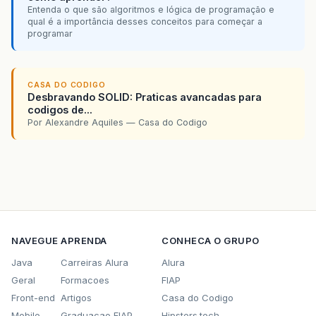
Entenda o que são algoritmos e lógica de programação e
qual é a importância desses conceitos para começar a
programar
CASA DO CODIGO
Desbravando SOLID: Praticas avancadas para
codigos de...
Por Alexandre Aquiles — Casa do Codigo
NAVEGUE
APRENDA
CONHECA O GRUPO
Java
Carreiras Alura
Alura
Geral
Formacoes
FIAP
Front-end
Artigos
Casa do Codigo
Mobile
Graduacao FIAP
Hipsters.tech