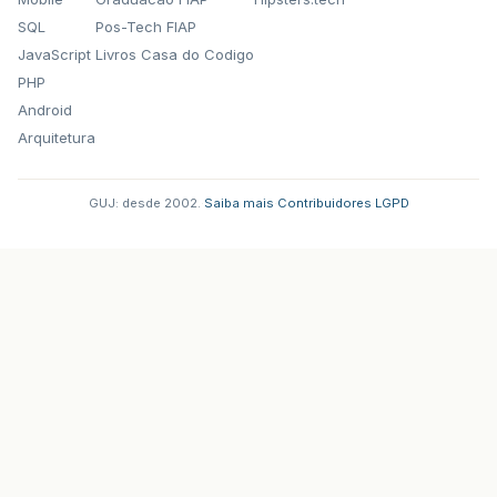
SQL
Pos-Tech FIAP
JavaScript
Livros Casa do Codigo
PHP
Android
Arquitetura
GUJ: desde 2002.
·
Saiba mais
·
Contribuidores
·
LGPD