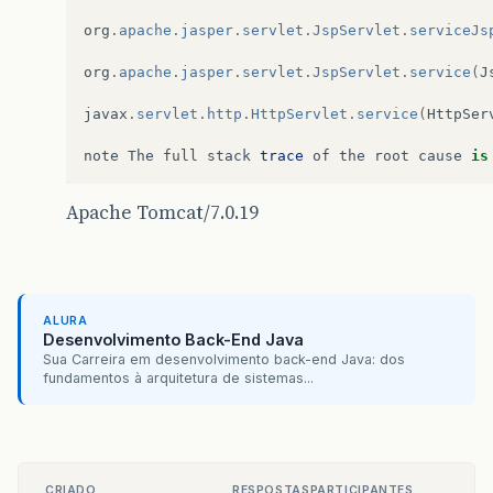
org
.
apache
.
jasper
.
servlet
.
JspServlet
.
serviceJs
org
.
apache
.
jasper
.
servlet
.
JspServlet
.
service
(
J
javax
.
servlet
.
http
.
HttpServlet
.
service
(
HttpSer
note
The
full
stack
trace
of
the
root
cause
is
Apache Tomcat/7.0.19
ALURA
Desenvolvimento Back-End Java
Sua Carreira em desenvolvimento back-end Java: dos
fundamentos à arquitetura de sistemas...
CRIADO
RESPOSTAS
PARTICIPANTES