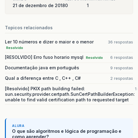
21 de dezembro de 2018
0
1
Topicos relacionados
Ler 10 números e dizer o maior e o menor
36 respostas
Resolvido
[RESOLVIDO] Erro fuso horario mysql
6 respostas
Resolvido
Documentação java em português
9 respostas
Qual a diferença entre C , C++ , C#
2 respostas
[Resolvido] PKIX path building failed:
1
sun.security.provider.certpath.SunCertPathBuilderException:
unable to find valid certification path to requested target
ALURA
O que são algoritmos e lógica de programação e
como aprender?