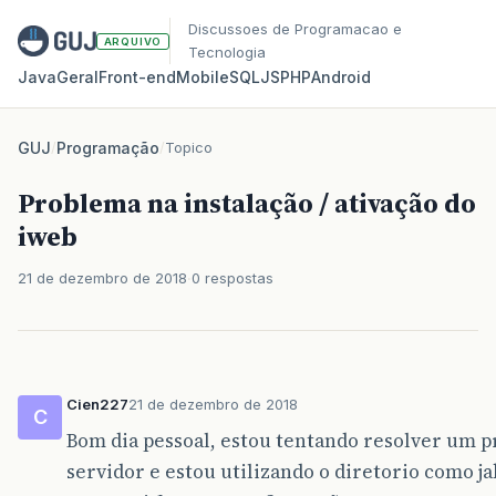
Discussoes de Programacao e
ARQUIVO
Tecnologia
Java
Geral
Front‑end
Mobile
SQL
JS
PHP
Android
GUJ
/
Programação
/
Topico
Problema na instalação / ativação do
iweb
21 de dezembro de 2018
0 respostas
Cien227
21 de dezembro de 2018
C
Bom dia pessoal, estou tentando resolver um 
servidor e estou utilizando o diretorio como ja