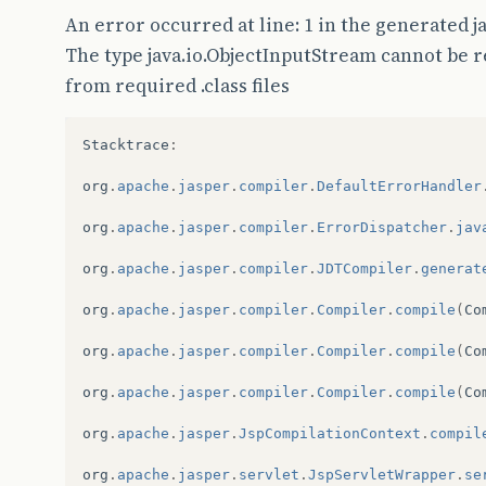
An error occurred at line: 1 in the generated ja
The type java.io.ObjectInputStream cannot be re
from required .class files
Stacktrace
:
org
.
apache
.
jasper
.
compiler
.
DefaultErrorHandler
org
.
apache
.
jasper
.
compiler
.
ErrorDispatcher
.
jav
org
.
apache
.
jasper
.
compiler
.
JDTCompiler
.
generat
org
.
apache
.
jasper
.
compiler
.
Compiler
.
compile
(
Co
org
.
apache
.
jasper
.
compiler
.
Compiler
.
compile
(
Co
org
.
apache
.
jasper
.
compiler
.
Compiler
.
compile
(
Co
org
.
apache
.
jasper
.
JspCompilationContext
.
compil
org
.
apache
.
jasper
.
servlet
.
JspServletWrapper
.
se