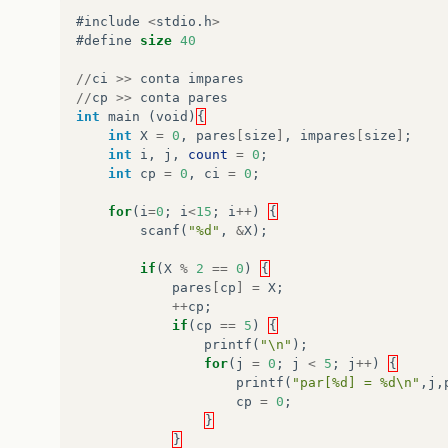
#include
<
stdio
.
h
>
#define
size
40
//
ci
>>
conta
impares
//
cp
>>
conta
pares
int
main
(
void
)
{
int
X
=
0
,
pares
[
size
]
,
impares
[
size
]
;
int
i
,
j
,
count
=
0
;
int
cp
=
0
,
ci
=
0
;
for
(
i
=
0
;
i
<
15
;
i
++
)
{
scanf
(
"%d"
,
&
X
);
if
(
X
%
2
==
0
)
{
pares
[
cp
]
=
X
;
++
cp
;
if
(
cp
==
5
)
{
printf
(
"\n"
);
for
(
j
=
0
;
j
<
5
;
j
++
)
{
printf
(
"par[%d] = %d\n"
,
j
,
cp
=
0
;
}
}