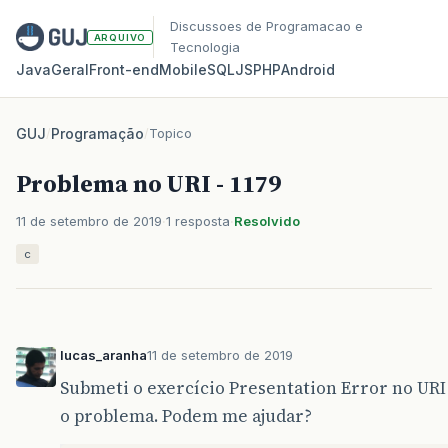
Discussoes de Programacao e
ARQUIVO
Tecnologia
Java
Geral
Front‑end
Mobile
SQL
JS
PHP
Android
GUJ
/
Programação
/
Topico
Problema no URI - 1179
11 de setembro de 2019
1 resposta
Resolvido
c
lucas_aranha
11 de setembro de 2019
Submeti o exercício Presentation Error no URI
o problema. Podem me ajudar?