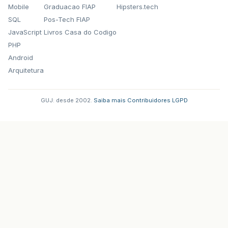
Mobile
Graduacao FIAP
Hipsters.tech
SQL
Pos-Tech FIAP
JavaScript
Livros Casa do Codigo
PHP
Android
Arquitetura
GUJ: desde 2002.
·
Saiba mais
·
Contribuidores
·
LGPD