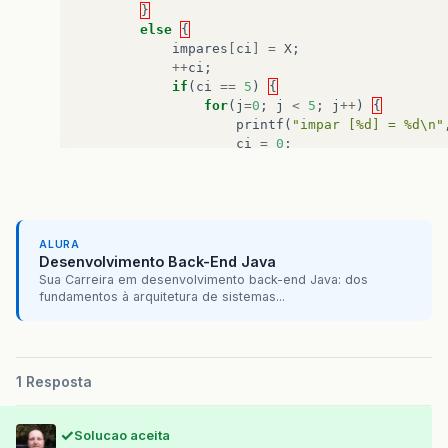
}
else
{
impares
[
ci
]
=
X
;
++
ci
;
if
(
ci
==
5
)
{
for
(
j
=
0
;
j
<
5
;
j
++
)
{
printf
(
"impar [%d] = %d\n"
ci
=
0
;
}
}
}
}
ALURA
Desenvolvimento Back-End Java
for
(
j
=
0
;
j
<
ci
;
j
++
)
printf
(
"impar[%d] 
Sua Carreira em desenvolvimento back-end Java: dos
for
(
j
=
0
;
j
<
cp
;
j
++
)
printf
(
"par[%d] = 
fundamentos à arquitetura de sistemas...
}
1 Resposta
Solucao aceita