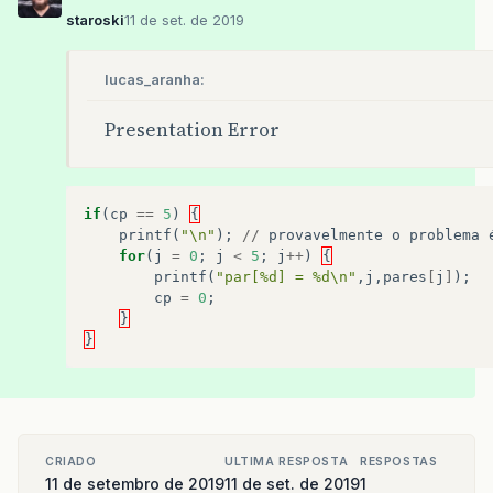
staroski
11 de set. de 2019
lucas_aranha:
Presentation Error
if
(
cp
==
5
)
{
printf
(
"\n"
);
//
provavelmente
o
problema
for
(
j
=
0
;
j
<
5
;
j
++
)
{
printf
(
"par[%d] = %d\n"
,
j
,
pares
[
j
]
);
cp
=
0
;
}
}
CRIADO
ULTIMA RESPOSTA
RESPOSTAS
11 de setembro de 2019
11 de set. de 2019
1