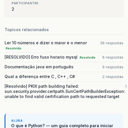
PARTICIPANTES
2
Topicos relacionados
Ler 10 números e dizer o maior e o menor
36 respostas
Resolvido
[RESOLVIDO] Erro fuso horario mysql
6 respostas
Resolvido
Documentação java em português
9 respostas
Qual a diferença entre C , C++ , C#
2 respostas
[Resolvido] PKIX path building failed:
1
sun.security.provider.certpath.SunCertPathBuilderException:
unable to find valid certification path to requested target
ALURA
O que é Python? — um guia completo para iniciar