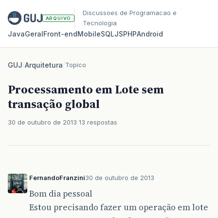
Discussoes de Programacao e
ARQUIVO
Tecnologia
Java
Geral
Front‑end
Mobile
SQL
JS
PHP
Android
GUJ
/
Arquitetura
/
Topico
Processamento em Lote sem
transação global
30 de outubro de 2013
13 respostas
FernandoFranzini
30 de outubro de 2013
Bom dia pessoal
Estou precisando fazer um operação em lote