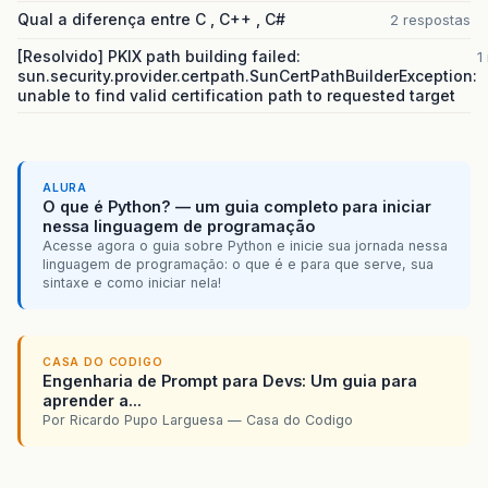
Qual a diferença entre C , C++ , C#
2 respostas
[Resolvido] PKIX path building failed:
1
sun.security.provider.certpath.SunCertPathBuilderException:
unable to find valid certification path to requested target
ALURA
O que é Python? — um guia completo para iniciar
nessa linguagem de programação
Acesse agora o guia sobre Python e inicie sua jornada nessa
linguagem de programação: o que é e para que serve, sua
sintaxe e como iniciar nela!
CASA DO CODIGO
Engenharia de Prompt para Devs: Um guia para
aprender a...
Por Ricardo Pupo Larguesa — Casa do Codigo