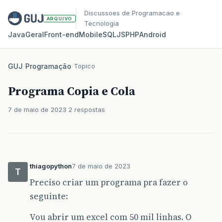
Discussoes de Programacao e
ARQUIVO
Tecnologia
Java
Geral
Front‑end
Mobile
SQL
JS
PHP
Android
GUJ
/
Programação
/
Topico
Programa Copia e Cola
7 de maio de 2023
2 respostas
thiagopython
7 de maio de 2023
T
Preciso criar um programa pra fazer o
seguinte:
Vou abrir um excel com 50 mil linhas. O