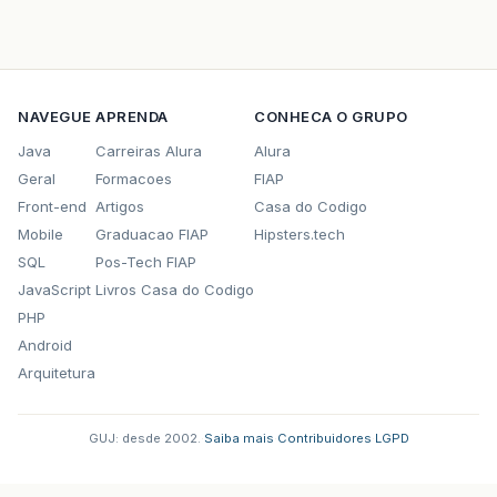
NAVEGUE
APRENDA
CONHECA O GRUPO
Java
Carreiras Alura
Alura
Geral
Formacoes
FIAP
Front-end
Artigos
Casa do Codigo
Mobile
Graduacao FIAP
Hipsters.tech
SQL
Pos-Tech FIAP
JavaScript
Livros Casa do Codigo
PHP
Android
Arquitetura
GUJ: desde 2002.
·
Saiba mais
·
Contribuidores
·
LGPD