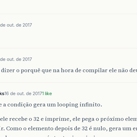
0
;
 de out. de 2017
 de out. de 2017
dizer o porquê que na hora de compilar ele não deu
eks
16 de out. de 2017
1 like
 a condição gera um looping infinito.
le recebe o 32 e imprime, ele pega o próximo elem
. Como o elemento depois de 32 é nulo, gera um e