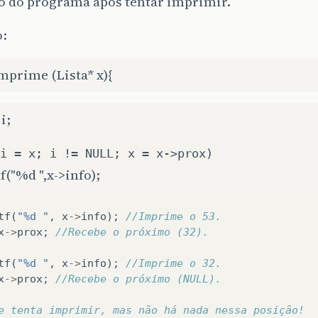
o do programa após tentar imprimir.
:
mprime (Lista* x){
i;
i = x; i != NULL; x = x->prox)
tf("%d ",x->info);
tf
(
"%d "
,
x
->
info
);
//Imprime o 53.
x
->
prox
;
//Recebe o próximo (32).
tf
(
"%d "
,
x
->
info
);
//Imprime o 32.
x
->
prox
;
//Recebe o próximo (NULL).
e tenta imprimir, mas não há nada nessa posição!