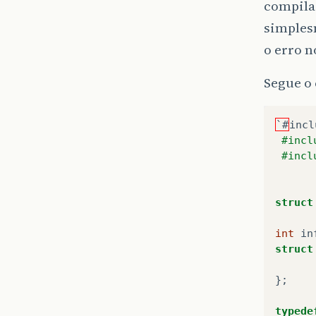
compila 
simplesm
o erro n
Segue o
`#
incl
#incl
#incl
struct
int
in
struct
};
typede