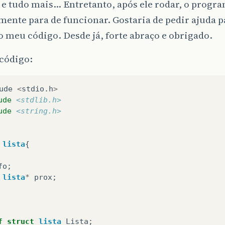
e tudo mais… Entretanto, após ele rodar, o progr
ente para de funcionar. Gostaria de pedir ajuda pa
o meu código. Desde já, forte abraço e obrigado.
 código:
ude
<
stdio
.
h
>
ude
<stdlib.h>
ude
<string.h>
lista
{
fo
;
lista
*
prox
;
f
struct
lista
Lista
;