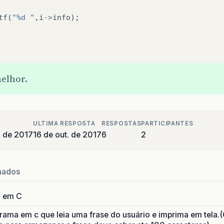
tf
(
"%d "
,
i
->
info
);
elhor.
ULTIMA RESPOSTA
RESPOSTAS
PARTICIPANTES
o de 2017
16 de out. de 2017
6
2
nados
a em C
ama em c que leia uma frase do usuário e imprima em tela.(