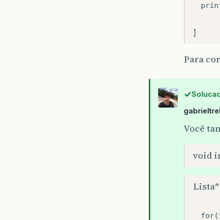
prin
}
Para cor
Solucao
gabrieltr
Você ta
void i
Lista* 
for
(