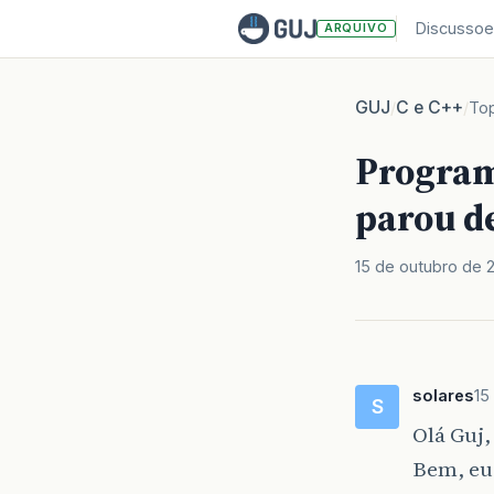
Discussoe
ARQUIVO
GUJ
C e C++
/
/
To
Program
parou de
15 de outubro de 
solares
15
S
Olá Guj
Bem, eu 