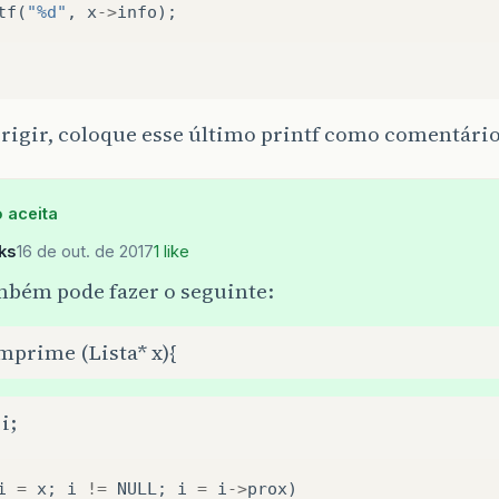
tf
(
"%d"
,
x
->
info
);
rigir, coloque esse último printf como comentário 
 aceita
eks
16 de out. de 2017
1 like
mbém pode fazer o seguinte:
mprime (Lista* x){
i;
i
=
x
;
i
!=
NULL
;
i
=
i
->
prox
)