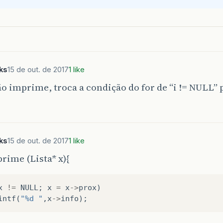
x
;
i
!=
NULL
;
x
=
x
->
prox
)
intf
(
"%d "
,
x
->
info
);
eks
15 de out. de 2017
1 like
o imprime, troca a condição do for de “i != NULL” p
in
(){
j
;
eks
15 de out. de 2017
1 like
rime (Lista* x){
ializa
();
re
(
j
,
32
);
re
(
j
,
53
);
x
!=
NULL
;
x
=
x
->
prox
)
e
(
j
);
intf
(
"%d "
,
x
->
info
);
(
"Pause"
);