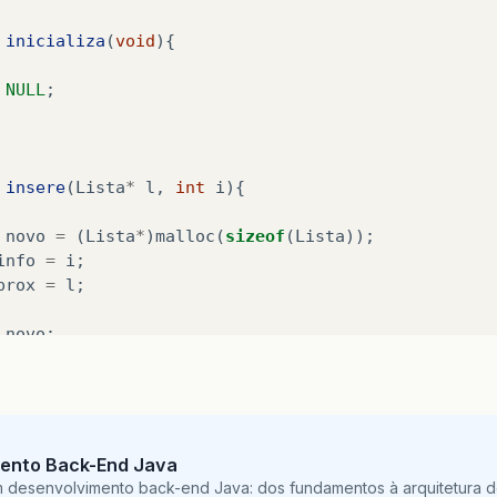
inicializa
(
void
){
NULL
;
insere
(
Lista
*
l
,
int
i
){
novo
=
(
Lista
*
)
malloc
(
sizeof
(
Lista
));
info
=
i
;
prox
=
l
;
novo
;
mprime
(
Lista
*
x
){
ento Back-End Java
i
;
m desenvolvimento back-end Java: dos fundamentos à arquitetura de