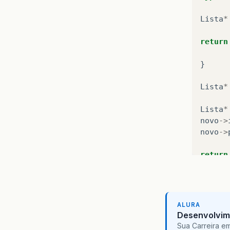
Lista
*
return
}
Lista
*
Lista
*
novo
->
novo
->
return
}
void
i
ALURA
Desenvolvim
Lista
*
Sua Carreira e