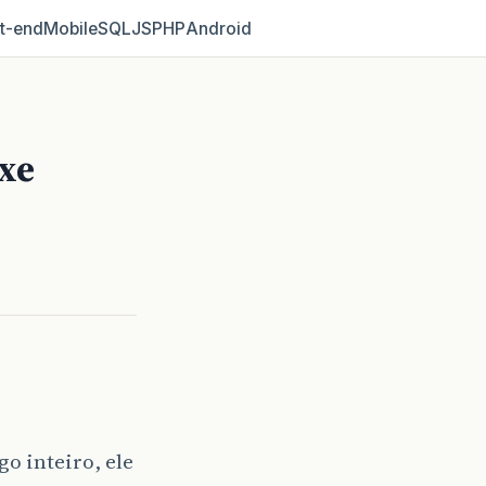
t‑end
Mobile
SQL
JS
PHP
Android
xe
go inteiro, ele