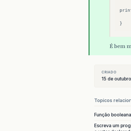
prin
}
É bem m
CRIADO
15 de outubr
Topicos relacio
Função boolean
Escreva um progr