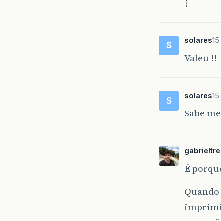
}
return
}
`
solares
15
S
Valeu !!
solares
15
S
Sabe me 
gabrieltr
É porque
Quando e
imprimir