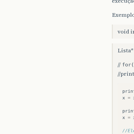
execuçã
Exemplo
void i
Lista* 
//
for(
//prin
prin
x
=
prin
x
=
//El