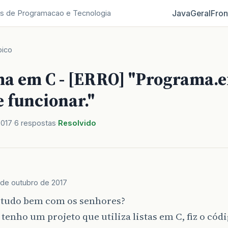
Java
Geral
Fron
s de Programacao e Tecnologia
pico
a em C - [ERRO] "Programa.e
 funcionar."
2017
6 respostas
Resolvido
 de outubro de 2017
, tudo bem com os senhores?
tenho um projeto que utiliza listas em C, fiz o códi