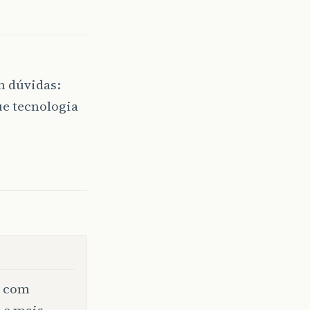
m dúvidas:
ue tecnologia
u com
 e mais