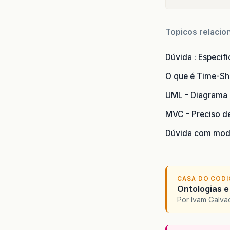
Topicos relacio
Dúvida : Especif
O que é Time-Sh
UML - Diagrama 
MVC - Preciso d
Dúvida com mode
CASA DO COD
Ontologias e
Por Ivam Galva