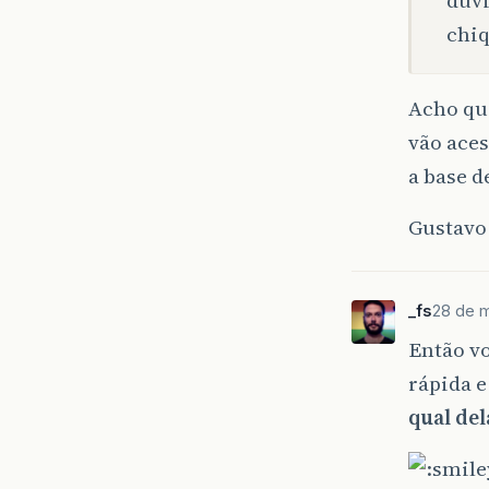
chiq
Acho que
vão aces
a base d
Gustavo
_fs
28 de m
Então v
rápida e
qual del