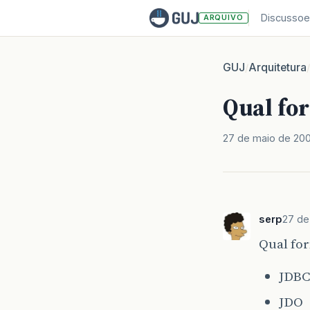
Discussoe
ARQUIVO
GUJ
Arquitetura
/
/
Qual for
27 de maio de 20
serp
27 de
Qual for
JDBC
JDO