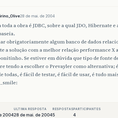
irino_Olive
28 de mai. de 2004
 toda a obra é JDBC, sobre a qual JDO, Hibernate e 
baseia.
sar obrigatoriamente algum banco de dados relaci
te a solução com a melhor relação performance X 
onitinho. Se estiver em dúvida que tipo de fonte d
e tendo a escolher o Prevayler como alternativa; 
 todas, é fácil de testar, é fácil de usar, é tudo mais
ULTIMA RESPOSTA
RESPOSTAS
PARTICIPANTES
de 2004
28 de mai. de 2004
5
4