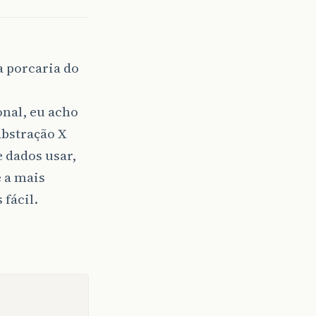
a porcaria do
onal, eu acho
abstração X
e dados usar,
é a mais
 fácil.