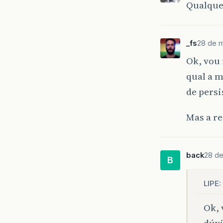
Qualque
_fs
28 de m
Ok, vou
qual a m
de persi
Mas a re
back
28 de
B
LIPE:
Ok, 
dúvi