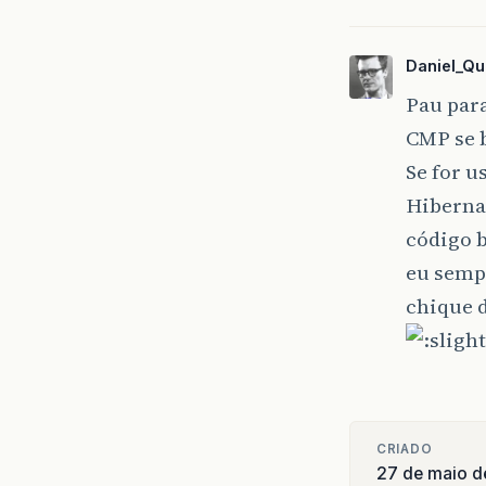
Daniel_Qu
Pau para
CMP se 
Se for u
Hiberna
código b
eu sempr
chique de
CRIADO
27 de maio 