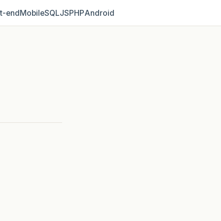
t‑end
Mobile
SQL
JS
PHP
Android