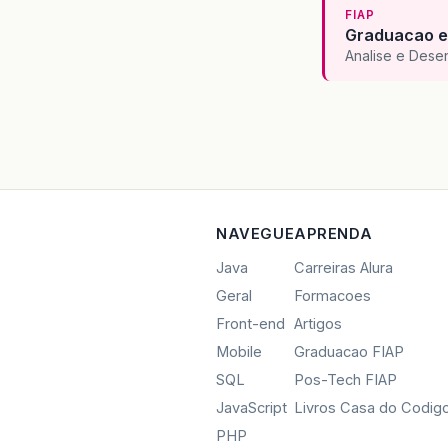
FIAP
Graduacao e
Analise e Dese
NAVEGUE
APRENDA
Java
Carreiras Alura
Geral
Formacoes
Front-end
Artigos
Mobile
Graduacao FIAP
SQL
Pos-Tech FIAP
JavaScript
Livros Casa do Codig
PHP