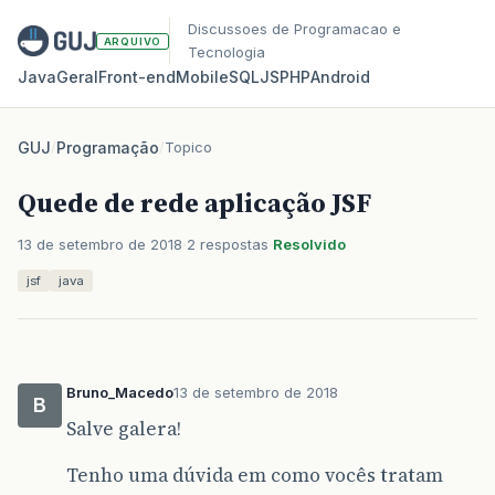
Discussoes de Programacao e
ARQUIVO
Tecnologia
Java
Geral
Front‑end
Mobile
SQL
JS
PHP
Android
GUJ
/
Programação
/
Topico
Quede de rede aplicação JSF
13 de setembro de 2018
2 respostas
Resolvido
jsf
java
Bruno_Macedo
13 de setembro de 2018
B
Salve galera!
Tenho uma dúvida em como vocês tratam