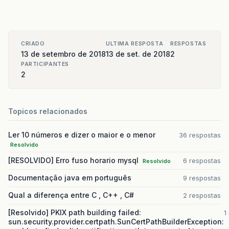
CRIADO
ULTIMA RESPOSTA
RESPOSTAS
13 de setembro de 2018
13 de set. de 2018
2
PARTICIPANTES
2
Topicos relacionados
Ler 10 números e dizer o maior e o menor
36 respostas
Resolvido
[RESOLVIDO] Erro fuso horario mysql
6 respostas
Resolvido
Documentação java em português
9 respostas
Qual a diferença entre C , C++ , C#
2 respostas
[Resolvido] PKIX path building failed:
1
sun.security.provider.certpath.SunCertPathBuilderException: