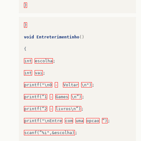
}
}
void
Entreterimentinho
()
{
int
escolha
;
int
vai
;
printf("\n0
-
Voltar
\n")
;
printf(“1
-
Games
\n”)
;
printf(“2
-
livros\n”)
;
printf("\nEntre
com
uma
opcao
“)
;
scanf(”%i",&escolha)
;