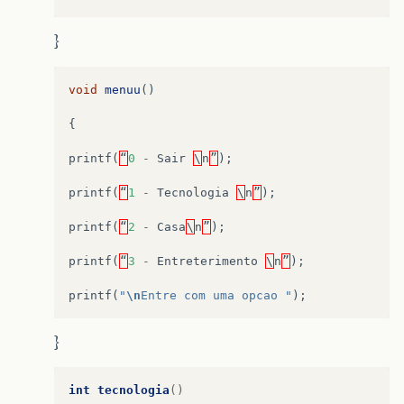
}
void
menuu
()
{
printf
(
“
0
-
Sair
\
n
”
);
printf
(
“
1
-
Tecnologia
\
n
”
);
printf
(
“
2
-
Casa
\
n
”
);
printf
(
“
3
-
Entreterimento
\
n
”
);
printf
(
"
\n
Entre com uma opcao "
);
}
int
tecnologia
()