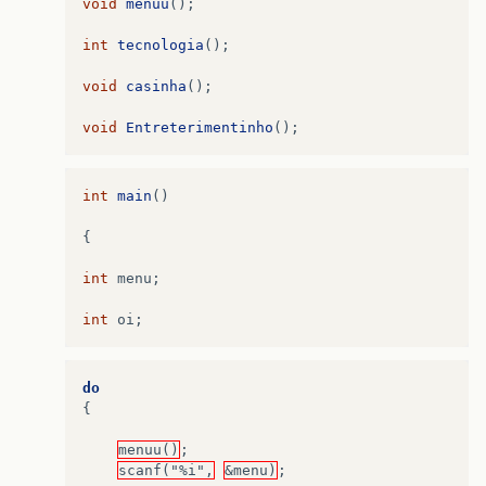
void
menuu
();
int
tecnologia
();
void
casinha
();
void
Entreterimentinho
();
int
main
()
{
int
menu
;
int
oi
;
do
{
menuu()
;
scanf("%i",
&menu)
;