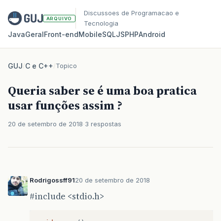
Discussoes de Programacao e
ARQUIVO
Tecnologia
Java
Geral
Front‑end
Mobile
SQL
JS
PHP
Android
GUJ
/
C e C++
/
Topico
Queria saber se é uma boa pratica
usar funções assim ?
20 de setembro de 2018
3 respostas
Rodrigossff91
20 de setembro de 2018
#include
<stdio.h>