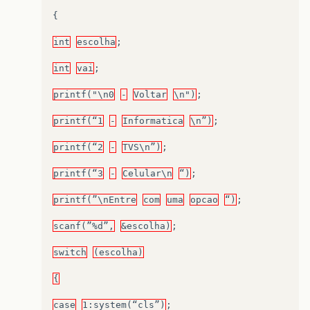
{
int
escolha
;
int
vai
;
printf("\n0
-
Voltar
\n")
;
printf(“1
-
Informatica
\n”)
;
printf(“2
-
TVS\n”)
;
printf(“3
-
Celular\n
“)
;
printf(”\nEntre
com
uma
opcao
“)
;
scanf(”%d”,
&escolha)
;
switch
(escolha)
{
case
1:system(“cls”)
;