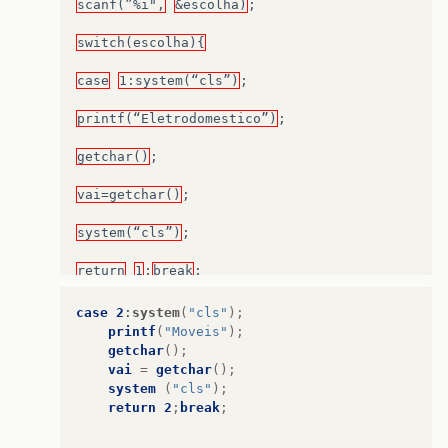
return
2
;
scanf(”%i",
&escolha)
;
break
;
switch(escolha){
case
3:system
(“cls”)
;
case
1:system(“cls”)
;
printf(“Celular\n”)
;
printf(“Eletrodomestico”)
;
getchar()
;
getchar()
;
vai
=
getchar()
;
vai=getchar()
;
system
(“cls”)
;
system(“cls”)
;
return
3
;
return
1
;
break
;
break
;
case
2
:
system
(
"cls"
);
printf
(
"Moveis"
);
}
getchar
();
vai
=
getchar
();
}
system
(
"cls"
);
return
2
;
break
;