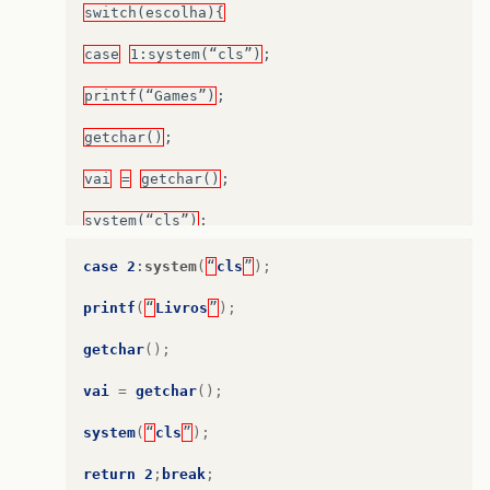
switch(escolha){
case
1:system(“cls”)
;
printf(“Games”)
;
getchar()
;
vai
=
getchar()
;
system(“cls”)
;
return
1
;
break
;
case
2
:
system
(
“
cls
”
);
printf
(
“
Livros
”
);
getchar
();
vai
=
getchar
();
system
(
“
cls
”
);
return
2
;
break
;