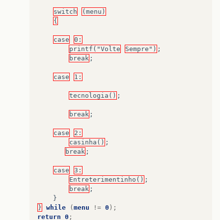
switch
(menu)
{
case
0:
printf("Volte
Sempre")
;
break
;
case
1:
tecnologia()
;
break
;
case
2:
casinha()
;
break
;
case
3:
Entreterimentinho()
;
break
;
}
}
while
(
menu
!=
0
);
return
0
;