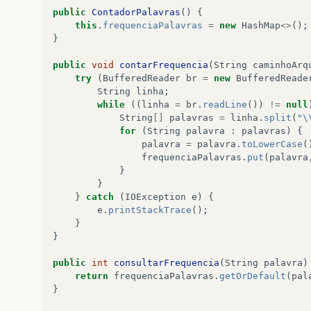
public
ContadorPalavras
()
{
this
.
frequenciaPalavras
=
new
HashMap
<>
();
}
public
void
contarFrequencia
(
String
caminhoArq
try
(
BufferedReader
br
=
new
BufferedReade
String
linha
;
while
((
linha
=
br
.
readLine
())
!=
null
String
[]
palavras
=
linha
.
split
(
"\
for
(
String
palavra
:
palavras
)
{
palavra
=
palavra
.
toLowerCase
(
frequenciaPalavras
.
put
(
palavra
}
}
}
catch
(
IOException
e
)
{
e
.
printStackTrace
();
}
}
public
int
consultarFrequencia
(
String
palavra
)
return
frequenciaPalavras
.
getOrDefault
(
pal
}