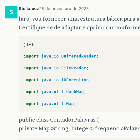
Stellaiooz
28 de novembro de 2023
S
laro, vou fornecer uma estrutura básica para a
Certifique-se de adaptar e aprimorar conforme
java
import
java.io.BufferedReader
;
import
java.io.FileReader
;
import
java.io.IOException
;
import
java.util.HashMap
;
import
java.util.Map
;
public class ContadorPalavras {
private Map<String, Integer> frequenciaPalavr