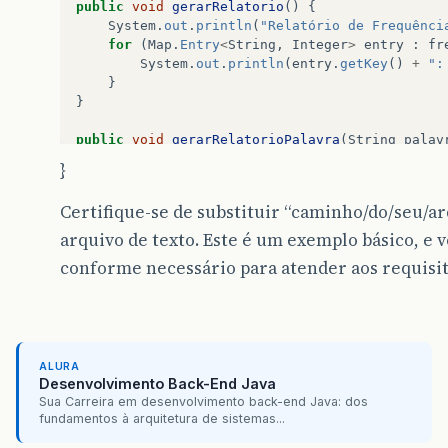
public
void
gerarRelatorio
()
{
System
.
out
.
println
(
"Relatório de Frequênci
for
(
Map
.
Entry
<
String
,
Integer
>
entry
:
fr
System
.
out
.
println
(
entry
.
getKey
()
+
":
}
}
public
void
gerarRelatorioPalavra
(
String
palav
int
frequencia
=
consultarFrequencia
(
palav
}
System
.
out
.
println
(
"Relatório para a palav
System
.
out
.
println
(
"A palavra '"
+
palavra
Certifique-se de substituir “caminho/do/seu/ar
}
arquivo de texto. Este é um exemplo básico, e 
public
static
void
main
(
String
[]
args
)
{
conforme necessário para atender aos requisito
ContadorPalavras
contador
=
new
ContadorPa
contador
.
contarFrequencia
(
"caminho/do/seu/
contador
.
gerarRelatorio
();
contador
.
gerarRelatorioPalavra
(
"exemplo"
);
}
ALURA
Desenvolvimento Back-End Java
Sua Carreira em desenvolvimento back-end Java: dos
fundamentos à arquitetura de sistemas...