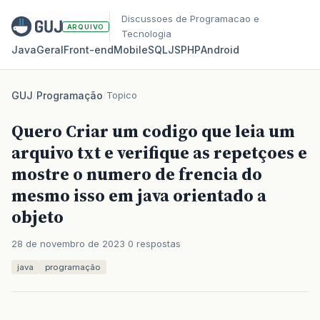
Discussoes de Programacao e
ARQUIVO
Tecnologia
Java
Geral
Front‑end
Mobile
SQL
JS
PHP
Android
GUJ
/
Programação
/
Topico
Quero Criar um codigo que leia um
arquivo txt e verifique as repetçoes e
mostre o numero de frencia do
mesmo isso em java orientado a
objeto
28 de novembro de 2023
0 respostas
java
programação