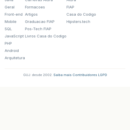
Geral
Formacoes
FIAP
Front-end
Artigos
Casa do Codigo
Mobile
Graduacao FIAP
Hipsters.tech
SQL
Pos-Tech FIAP
JavaScript
Livros Casa do Codigo
PHP
Android
Arquitetura
GUJ: desde 2002.
·
Saiba mais
·
Contribuidores
·
LGPD