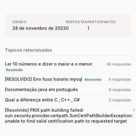
CRIADO
RESPOSTAS
PARTICIPANTES
28 de novembro de 2023
0
1
Topicos relacionados
Ler 10 números e dizer o maior e o menor
36 respostas
Resolvido
[RESOLVIDO] Erro fuso horario mysql
6 respostas
Resolvido
Documentação java em português
9 respostas
Qual a diferença entre C , C++ , C#
2 respostas
[Resolvido] PKIX path building failed:
1
sun.security.provider.certpath.SunCertPathBuilderException:
unable to find valid certification path to requested target