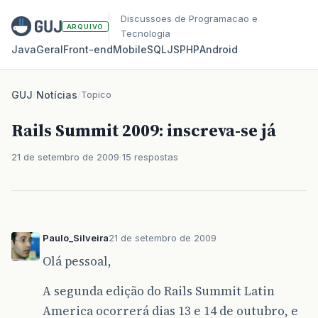
Discussoes de Programacao e
ARQUIVO
Tecnologia
Java
Geral
Front‑end
Mobile
SQL
JS
PHP
Android
GUJ
/
Notícias
/
Topico
Rails Summit 2009: inscreva-se já
21 de setembro de 2009
15 respostas
Paulo_Silveira
21 de setembro de 2009
Olá pessoal,
A segunda edição do Rails Summit Latin
America ocorrerá dias 13 e 14 de outubro, e