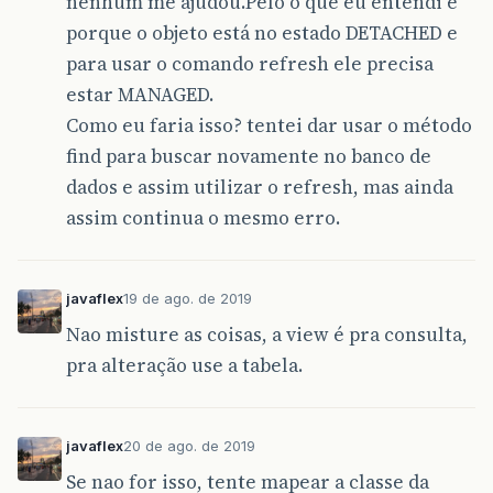
nenhum me ajudou.Pelo o que eu entendi é
porque o objeto está no estado DETACHED e
para usar o comando refresh ele precisa
estar MANAGED.
Como eu faria isso? tentei dar usar o método
find para buscar novamente no banco de
dados e assim utilizar o refresh, mas ainda
assim continua o mesmo erro.
javaflex
19 de ago. de 2019
Nao misture as coisas, a view é pra consulta,
pra alteração use a tabela.
javaflex
20 de ago. de 2019
Se nao for isso, tente mapear a classe da