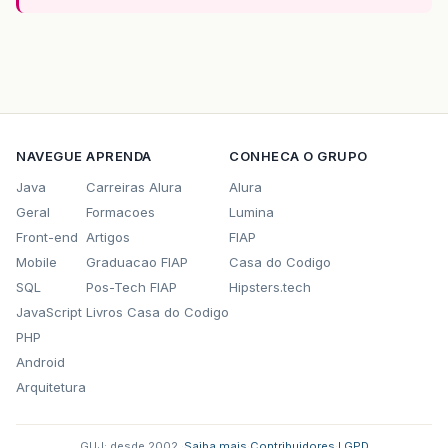
NAVEGUE
APRENDA
CONHECA O GRUPO
Java
Carreiras Alura
Alura
Geral
Formacoes
Lumina
Front-end
Artigos
FIAP
Mobile
Graduacao FIAP
Casa do Codigo
SQL
Pos-Tech FIAP
Hipsters.tech
JavaScript
Livros Casa do Codigo
PHP
Android
Arquitetura
GUJ: desde 2002.
·
Saiba mais
·
Contribuidores
·
LGPD