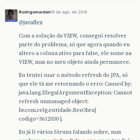
Rodrigomarden
19 de ago. de 2019
@javaflex
Com a solução da VIEW, consegui resolver
parte do problema, só que agora quando eu
altero a coluna ativo para false, ele some na
VIEW, mas no meu objeto ainda permanece.
Eu tentei usar o método refresh do JPA, só
que ele tá me retornando o erro: Caused by:
java.lang.IllegalArgumentException: Cannot
refresh unmanaged object:
br.com.celg.entidade.ResObra[
codigo=3612030 ].
Eu já li vários fóruns falando sobre, mas