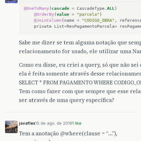
@OneToMany
(
cascade
=
CascadeType
.
ALL
)
@OrderBy
(
value
=
"parcela"
)
@JoinColumn
(
name
=
"CODIGO_OBRA"
,
referenc
private
List
<
ResPagamentoParcela
>
resPagam
Sabe me dizer se tem alguma notação que sem
relacionamento for usado, ele utilizar uma 
Como eu disse, eu criei a query, só que não se
ela é feita somente através desse relacionamen
SELECT * FROM PAGAMENTO WHERE CODIGO_OB
Tem como fazer com que sempre que esse rela
ser através de uma query especifica?
javaflex
15 de ago. de 2019
1 like
Tem a anotação
@where
(clause = “…”),