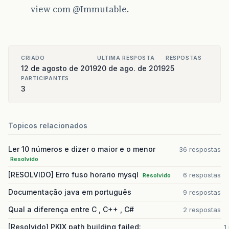
view com
@Immutable
.
CRIADO
ULTIMA RESPOSTA
RESPOSTAS
12 de agosto de 2019
20 de ago. de 2019
25
PARTICIPANTES
3
Topicos relacionados
Ler 10 números e dizer o maior e o menor
36 respostas
Resolvido
[RESOLVIDO] Erro fuso horario mysql
6 respostas
Resolvido
Documentação java em português
9 respostas
Qual a diferença entre C , C++ , C#
2 respostas
[Resolvido] PKIX path building failed:
1