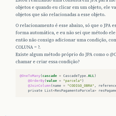
Estou realizando uma consulta em JPA para me 
objetos e quando eu clicar em um objeto, ele va
objetos que são relacionadas a esse objeto.
O relacionamento é esse abaixo, só que o JPA e
forma automática, e eu não sei que método ele u
então não consigo adicionar uma condição, c
COLUNA = ?.
Existe algum método próprio do JPA como o
@O
chamar e criar essa condição?
@OneToMany
(
cascade
=
CascadeType
.
ALL
)
@OrderBy
(
value
=
"parcela"
)
@JoinColumn
(
name
=
"CODIGO_OBRA"
,
referenc
private
List
<
ResPagamentoParcela
>
resPagam