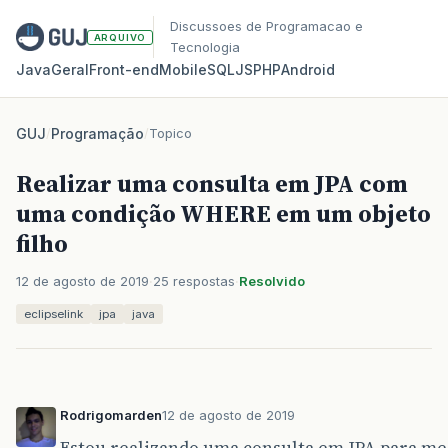
Discussoes de Programacao e
ARQUIVO
Tecnologia
Java
Geral
Front‑end
Mobile
SQL
JS
PHP
Android
GUJ
/
Programação
/
Topico
Realizar uma consulta em JPA com
uma condição WHERE em um objeto
filho
12 de agosto de 2019
25 respostas
Resolvido
eclipselink
jpa
java
Rodrigomarden
12 de agosto de 2019