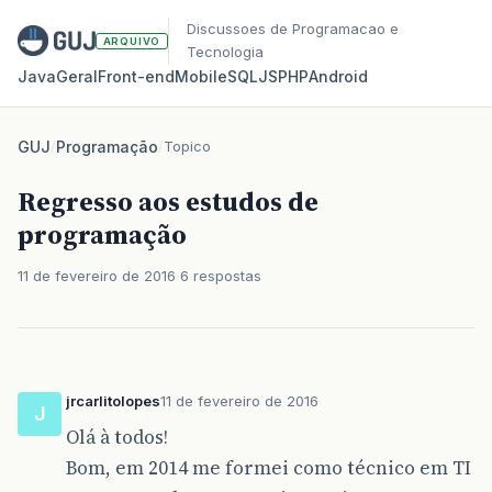
Discussoes de Programacao e
ARQUIVO
Tecnologia
Java
Geral
Front‑end
Mobile
SQL
JS
PHP
Android
GUJ
/
Programação
/
Topico
Regresso aos estudos de
programação
11 de fevereiro de 2016
6 respostas
jrcarlitolopes
11 de fevereiro de 2016
J
Olá à todos!
Bom, em 2014 me formei como técnico em TI