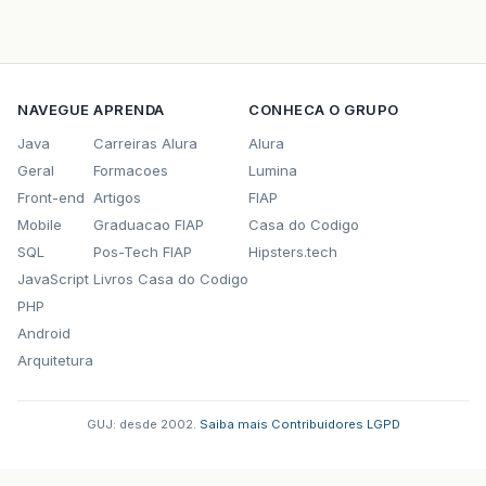
NAVEGUE
APRENDA
CONHECA O GRUPO
Java
Carreiras Alura
Alura
Geral
Formacoes
Lumina
Front-end
Artigos
FIAP
Mobile
Graduacao FIAP
Casa do Codigo
SQL
Pos-Tech FIAP
Hipsters.tech
JavaScript
Livros Casa do Codigo
PHP
Android
Arquitetura
GUJ: desde 2002.
·
Saiba mais
·
Contribuidores
·
LGPD