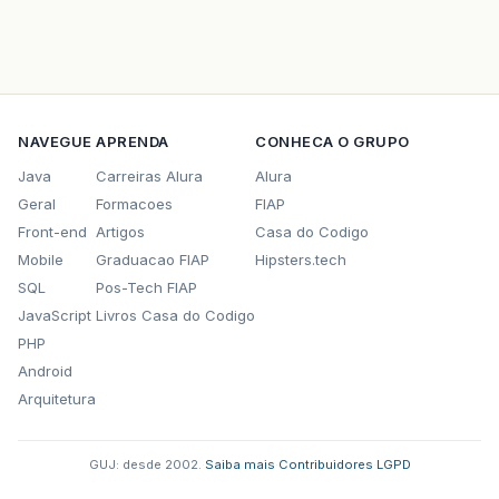
NAVEGUE
APRENDA
CONHECA O GRUPO
Java
Carreiras Alura
Alura
Geral
Formacoes
FIAP
Front-end
Artigos
Casa do Codigo
Mobile
Graduacao FIAP
Hipsters.tech
SQL
Pos-Tech FIAP
JavaScript
Livros Casa do Codigo
PHP
Android
Arquitetura
GUJ: desde 2002.
·
Saiba mais
·
Contribuidores
·
LGPD