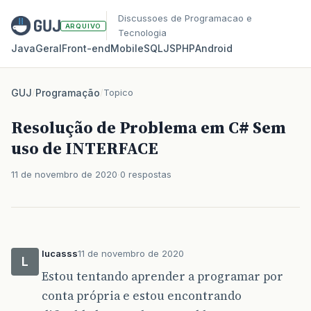
Discussoes de Programacao e
ARQUIVO
Tecnologia
Java
Geral
Front‑end
Mobile
SQL
JS
PHP
Android
GUJ
/
Programação
/
Topico
Resolução de Problema em C# Sem
uso de INTERFACE
11 de novembro de 2020
0 respostas
lucasss
11 de novembro de 2020
L
Estou tentando aprender a programar por
conta própria e estou encontrando