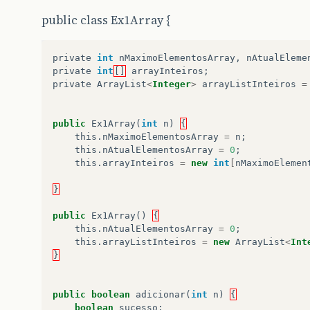
public class Ex1Array {
private
int
nMaximoElementosArray
,
nAtualEleme
private
int
[]
arrayInteiros
;
private
ArrayList
<
Integer
>
arrayListInteiros
=
public
Ex1Array
(
int
n
)
{
this
.
nMaximoElementosArray
=
n
;
this
.
nAtualElementosArray
=
0
;
this
.
arrayInteiros
=
new
int
[
nMaximoElemen
}
public
Ex1Array
()
{
this
.
nAtualElementosArray
=
0
;
this
.
arrayListInteiros
=
new
ArrayList
<
Int
}
public
boolean
adicionar
(
int
n
)
{
boolean
sucesso
;