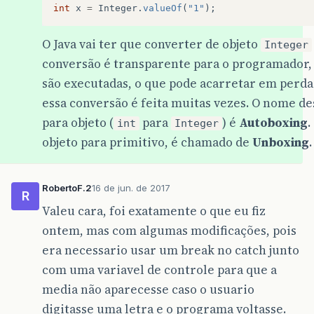
int
x
=
Integer
.
valueOf
(
"1"
);
O Java vai ter que converter de objeto
Integer
conversão é transparente para o programador,
são executadas, o que pode acarretar em perd
essa conversão é feita muitas vezes. O nome de
para objeto (
para
) é
Autoboxing
.
int
Integer
objeto para primitivo, é chamado de
Unboxing
.
RobertoF.2
16 de jun. de 2017
R
Valeu cara, foi exatamente o que eu fiz
ontem, mas com algumas modificações, pois
era necessario usar um break no catch junto
com uma variavel de controle para que a
media não aparecesse caso o usuario
digitasse uma letra e o programa voltasse.