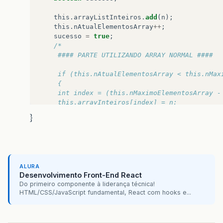
this
.
arrayListInteiros
.
add
(
n
);
this
.
nAtualElementosArray
++
;
sucesso
=
true
;
/*
     #### PARTE UTILIZANDO ARRAY NORMAL ####
     if (this.nAtualElementosArray < this.nMax
     {
     int index = (this.nMaximoElementosArray -
     this.arrayInteiros[index] = n;
     this.nAtualElementosArray ++;
}
     sucesso = true;
     }
     else 
     {
     sucesso = false;
ALURA
     }*/
Desenvolvimento Front-End React
Do primeiro componente à liderança técnica!
return
sucesso
;
HTML/CSS/JavaScript fundamental, React com hooks e...
}
public
int
calculaMedia
()
{