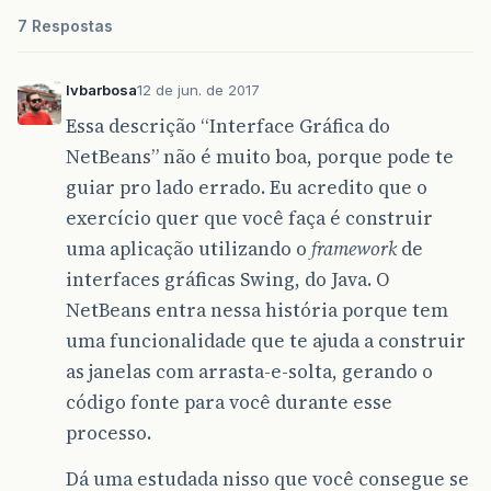
int
media
=
0
;
7 Respostas
/*
     for (int i = 0; i < this.arrayInteiros.le
     {
lvbarbosa
12 de jun. de 2017
     media += this.arrayInteiros[i];
Essa descrição “Interface Gráfica do
     }
     media /= this.nAtualElementosArray;
NetBeans” não é muito boa, porque pode te
     */
guiar pro lado errado. Eu acredito que o
for
(
int
i
=
0
;
i
<
this
.
arrayListInteiros
exercício quer que você faça é construir
media
+=
this
.
arrayListInteiros
.
get
(
i
)
}
uma aplicação utilizando o
framework
de
media
/=
this
.
arrayListInteiros
.
size
();
interfaces gráficas Swing, do Java. O
return
media
;
}
NetBeans entra nessa história porque tem
uma funcionalidade que te ajuda a construir
as janelas com arrasta-e-solta, gerando o
código fonte para você durante esse
processo.
Dá uma estudada nisso que você consegue se