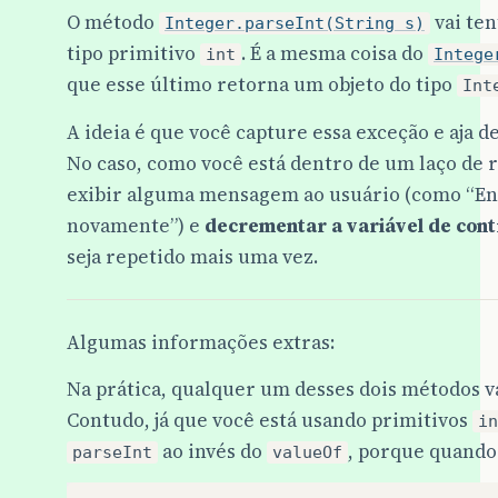
O método
vai te
Integer.parseInt(String s)
tipo primitivo
. É a mesma coisa do
int
Intege
que esse último retorna um objeto do tipo
Int
A ideia é que você capture essa exceção e aja 
No caso, como você está dentro de um laço de r
exibir alguma mensagem ao usuário (como “Ent
novamente”) e
decrementar a variável de cont
seja repetido mais uma vez.
Algumas informações extras:
Na prática, qualquer um desses dois métodos va
Contudo, já que você está usando primitivos
in
ao invés do
, porque quando 
parseInt
valueOf