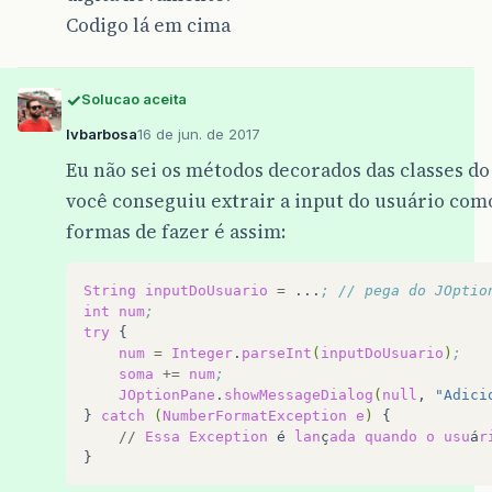
Codigo lá em cima
Solucao aceita
lvbarbosa
16 de jun. de 2017
Eu não sei os métodos decorados das classes d
você conseguiu extrair a input do usuário co
formas de fazer é assim:
String
inputDoUsuario
=
...
; // pega do JOptio
int
num
;
try
num
=
Integer
.
parseInt
(
inputDoUsuario
)
;
soma
+=
num
;
JOptionPane
.
showMessageDialog
(
null
,
"Adici
}
catch
(
NumberFormatException
e
)
//
Essa
Exception
é
lan
ç
ada
quando
o
usu
á
r