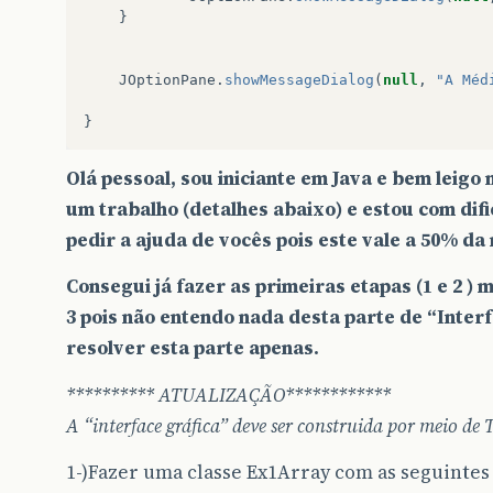
}
JOptionPane
.
showMessageDialog
(
null
,
"A Méd
}
Olá pessoal, sou iniciante em Java e bem leigo
um trabalho (detalhes abaixo) e estou com difi
pedir a ajuda de vocês pois este vale a 50% da 
Consegui já fazer as primeiras etapas (1 e 2 )
3 pois não entendo nada desta parte de “Interf
resolver esta parte apenas.
********** ATUALIZAÇÃO************
A “interface gráfica” deve ser construida por meio de
1-)Fazer uma classe Ex1Array com as seguintes 