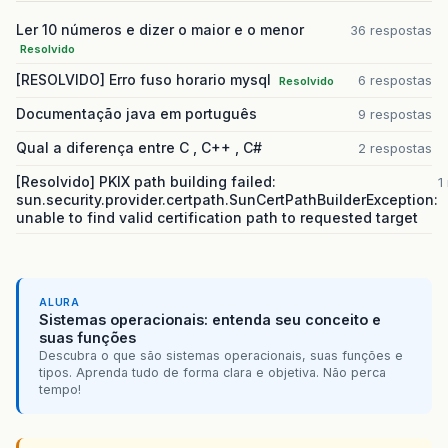
Ler 10 números e dizer o maior e o menor
36 respostas
Resolvido
[RESOLVIDO] Erro fuso horario mysql
6 respostas
Resolvido
Documentação java em português
9 respostas
Qual a diferença entre C , C++ , C#
2 respostas
[Resolvido] PKIX path building failed:
1
sun.security.provider.certpath.SunCertPathBuilderException:
unable to find valid certification path to requested target
ALURA
Sistemas operacionais: entenda seu conceito e
suas funções
Descubra o que são sistemas operacionais, suas funções e
tipos. Aprenda tudo de forma clara e objetiva. Não perca
tempo!