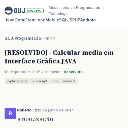
Discussoes de Programacao e
ARQUIVO
Tecnologia
Java
Geral
Front‑end
Mobile
SQL
JS
PHP
Android
GUJ
/
Programação
/
Topico
[RESOLVIDO] - Calcular media em
Interface Gráfica JAVA
12 de junho de 2017
7 respostas
Resolvido
joptionpanel
javascript
java
arraylist
RobertoF.2
12 de junho de 2017
R
ATUALIZAÇÃO