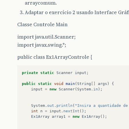
arraycomum.
Adaptar o exercício 2 usando Interface Gráf
Classe Controle Main
import java.util.Scanner;
import javax.swing.*;
public class Ex1ArrayControle {
private
static
Scanner
input
;
public
static
void
main
(
String
[]
args
)
{
input
=
new
Scanner
(
System
.
in
);
System
.
out
.
println
(
"Insira a quantidade de
int
n
=
input
.
nextInt
();
Ex1Array
array1
=
new
Ex1Array
();