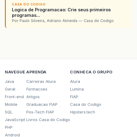
CASA DO CODIGO
Logica de Programacao: Crie seus primeiros
programas...
Por Paulo Silveira, Adriano Almeida — Casa do Codigo
NAVEGUE
APRENDA
CONHECA O GRUPO
Java
Carreiras Alura
Alura
Geral
Formacoes
Lumina
Front-end
Artigos
FIAP
Mobile
Graduacao FIAP
Casa do Codigo
SQL
Pos-Tech FIAP
Hipsters.tech
JavaScript
Livros Casa do Codigo
PHP
Android