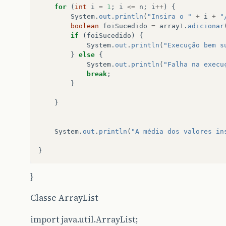
for
(
int
i
=
1
;
i
<=
n
;
i
++
)
{
System
.
out
.
println
(
"Insira o "
+
i
+
"
boolean
foiSucedido
=
array1
.
adicionar
if
(
foiSucedido
)
{
System
.
out
.
println
(
"Execução bem s
}
else
{
System
.
out
.
println
(
"Falha na execu
break
;
}
}
System
.
out
.
println
(
"A média dos valores in
}
}
Classe ArrayList
import java.util.ArrayList;