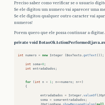
Preciso saber como verificar se o usuario dig
Se ele digitou um numero vai aparecer uma m
Se ele digitou qualquer outro caracter vai ap
numeros!
Porem quero que ele possa continuar a digitar.
private void BotaoOkActionPerformed(java.awt
int
numero
=
new
Integer
(
BoxTexto
.
getText
());
int
soma
=
0
;
int
entradaDados
;
for
(
int
n
=
1
;
n
<=
numero
;
n
++
)
{
entradaDados
=
Integer
.
valueOf
(
JOp
soma
=
soma
+
entradaDados
;
JOptionPane
.
showMessageDialog
(
null