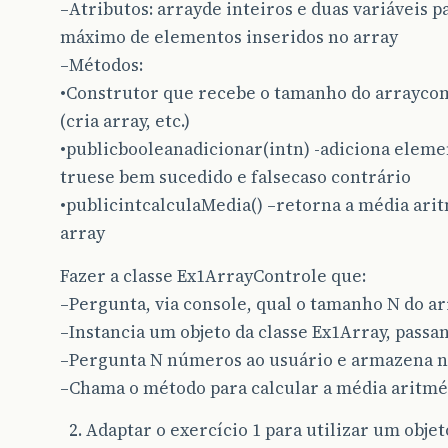
–Atributos: arrayde inteiros e duas variáveis 
máximo de elementos inseridos no array
–Métodos:
•Construtor que recebe o tamanho do arraycomo
(cria array, etc.)
•publicbooleanadicionar(intn) -adiciona elemen
truese bem sucedido e falsecaso contrário
•publicintcalculaMedia() –retorna a média ar
array
Fazer a classe Ex1ArrayControle que:
–Pergunta, via console, qual o tamanho N do a
–Instancia um objeto da classe Ex1Array, pas
–Pergunta N números ao usuário e armazena no
–Chama o método para calcular a média aritmét
Adaptar o exercício 1 para utilizar um objet