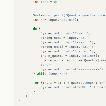
int
cont
=
0
;
System
.
out
.
print
(
"Quantos quartos voce
int
n
=
input
.
nextInt
();
do
{
System
.
out
.
print
(
"Nome: "
);
String
nome
=
input
.
next
();
System
.
out
.
print
(
"E-mail: "
);
String
email
=
input
.
next
();
System
.
out
.
print
(
"Quarto: "
);
int
n_quarto
=
input
.
nextInt
();
quarto
[
n_quarto
]
=
new
Quartos
(
nom
cont
++
;
System
.
out
.
println
(
"-----------"
);
}
while
(
cont
<
n
);
for
(
int
i
=
0
;
i
<
quarto
.
length
;
i
++
System
.
out
.
println
(
"NOME: "
+
quar
}
}
}