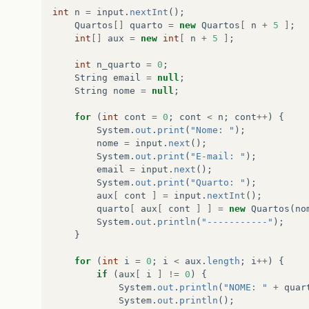
int
n
=
input
.
nextInt
();
Quartos
[]
quarto
=
new
Quartos
[
n
+
5
]
;
int
[]
aux
=
new
int
[
n
+
5
]
;
int
n_quarto
=
0
;
String
email
=
null
;
String
nome
=
null
;
for
(
int
cont
=
0
;
cont
<
n
;
cont
++
)
{
System
.
out
.
print
(
"Nome: "
);
nome
=
input
.
next
();
System
.
out
.
print
(
"E-mail: "
);
email
=
input
.
next
();
System
.
out
.
print
(
"Quarto: "
);
aux
[
cont
]
=
input
.
nextInt
();
quarto
[
aux
[
cont
]
]
=
new
Quartos
(
no
System
.
out
.
println
(
"-----------"
);
}
for
(
int
i
=
0
;
i
<
aux
.
length
;
i
++
)
{
if
(
aux
[
i
]
!=
0
)
{
System
.
out
.
println
(
"NOME: "
+
quar
System
.
out
.
println
();