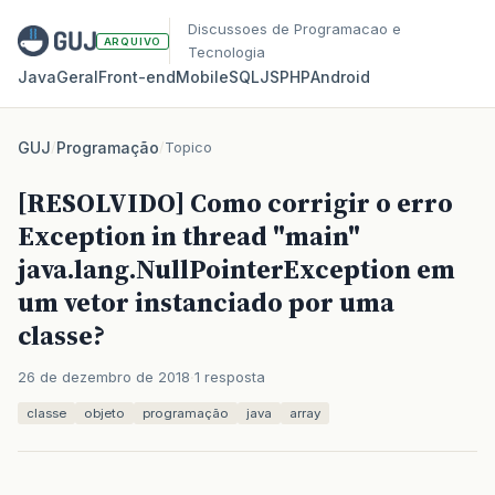
Discussoes de Programacao e
ARQUIVO
Tecnologia
Java
Geral
Front‑end
Mobile
SQL
JS
PHP
Android
GUJ
/
Programação
/
Topico
[RESOLVIDO] Como corrigir o erro
Exception in thread "main"
java.lang.NullPointerException em
um vetor instanciado por uma
classe?
26 de dezembro de 2018
1 resposta
classe
objeto
programação
java
array