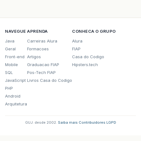
NAVEGUE
APRENDA
CONHECA O GRUPO
Java
Carreiras Alura
Alura
Geral
Formacoes
FIAP
Front-end
Artigos
Casa do Codigo
Mobile
Graduacao FIAP
Hipsters.tech
SQL
Pos-Tech FIAP
JavaScript
Livros Casa do Codigo
PHP
Android
Arquitetura
GUJ: desde 2002.
·
Saiba mais
·
Contribuidores
·
LGPD