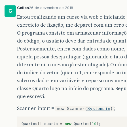
Gollen
26 de dezembro de 2018
G
Estou realizando um curso via web e iniciand
exercício de fixação, me deparei com um err
O programa consiste em armazenar informações
do código, o usuário deve dar entrada de quant
Posteriormente, entra com dados como nome, 
aquela pessoa deseja alugar (ignorando o fato
diferente ou o mesmo já estar alugado). O nú
do índice do vetor (quarto 1, corresponde ao ín
salvo os dados em variáveis e repasso novament
classe Quarto logo no início do programa. Se
que escrevi.
Scanner input =
;
new Scanner(
System.in
)
Quartos
[]
quarto
=
new
Quartos
[
10
]
;