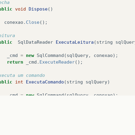
echa
ublic
void
Dispose
()
conexao
.
Close
();
eitura
ublic
SqlDataReader
ExecutaLeitura
(
string
sqlQuer
_cmd
=
new
SqlCommand
(
sqlQuery
,
conexao
);
return
_cmd
.
ExecuteReader
();
xecuta um comando
ublic
int
ExecutaComando
(
string
sqlQuery
)
_cmd
=
new
SqlCommand
(
sqlQuery
,
conexao
);
return
_cmd
.
ExecuteNonQuery
();