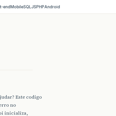
t‑end
Mobile
SQL
JS
PHP
Android
judar? Este codigo
 erro no
 inicializa,