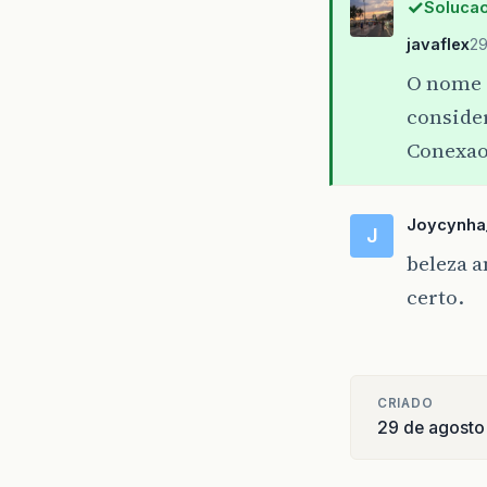
Solucao
javaflex
29
O nome 
conside
Conexa
Joycynh
J
beleza a
certo.
CRIADO
29 de agosto