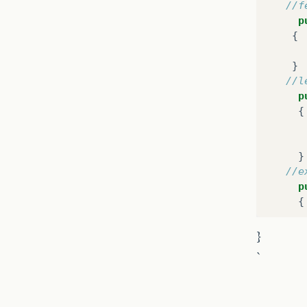
//f
p
{
}
//l
p
{
}
//e
p
{
}
}
`
}