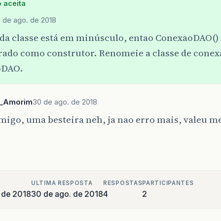
 aceita
 de ago. de 2018
da classe está em minúsculo, entao ConexaoDAO() 
rado como construtor. Renomeie a classe de cone
oDAO.
a_Amorim
30 de ago. de 2018
migo, uma besteira neh, ja nao erro mais, valeu 
ULTIMA RESPOSTA
RESPOSTAS
PARTICIPANTES
 de 2018
30 de ago. de 2018
4
2