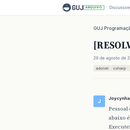
Discussoe
ARQUIVO
GUJ
Programaç
/
[RESOLV
29 de agosto de 2
adonet
csharp
Joycynh
J
Pessoal 
abaixo 
ExecuteN