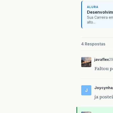
ALURA
Desenvolvim
Sua Carreira e
alto...
4 Respostas
javaflex
29
Faltou p
Joycynh
J
ja post