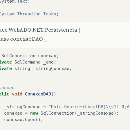
System
.
Text
;
System
.
Threading
.
Tasks
;
ce WebADO.NET.Persistencia {
class conexaoDAO {
SqlConnection
conexao
;
ivate
SqlCommand
_cmd
;
ivate
string
_stringConexao
;
onexao
blic
void
ConexaoDAO
()
_stringConexao
=
"Data Source=(LocalDB)\\v11.0;A
conexao
=
new
SqlConnection
(
_stringConexao
);
conexao
.
Open
();