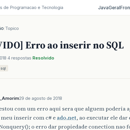
Java
Geral
Fron
s de Programacao e Tecnologia
ão
/
Topico
IDO] Erro ao inserir no SQL
018
4 respostas
Resolvido
sql
a_Amorim
29 de agosto de 2018
estou com um erro aqui sera que alguem poderia a
é meu inserir com c# e
ado.net
, ao executar ele dar
onquery(); o erro dar propiedade conection nao foi