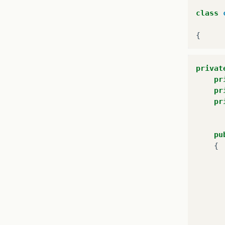
class
{
privat
pr
pr
pr
pu
{