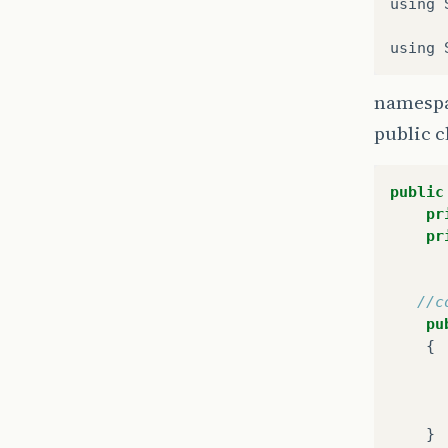
using
using
namespa
public 
public
pr
pr
//c
pu
{
}