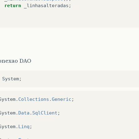
return
_linhasalteradas
;
conexao DAO
System
;
System
.
Collections
.
Generic
;
System
.
Data
.
SqlClient
;
System
.
Linq
;