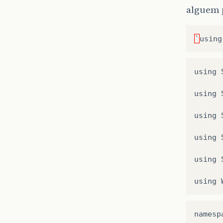
alguem p
`
using
using
using
using
using
using
using
namesp