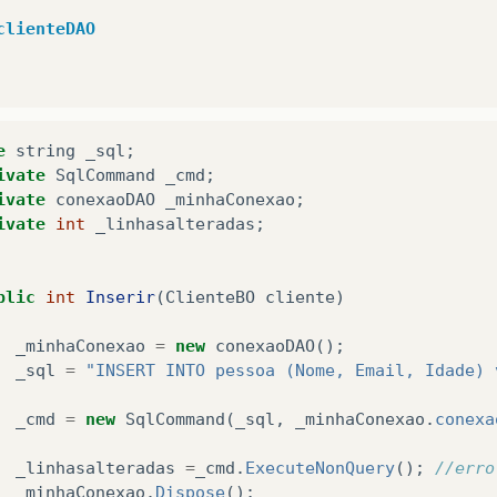
clienteDAO
e
string
_sql
;
ivate
SqlCommand
_cmd
;
ivate
conexaoDAO
_minhaConexao
;
ivate
int
_linhasalteradas
;
blic
int
Inserir
(
ClienteBO
cliente
)
_minhaConexao
=
new
conexaoDAO
();
_sql
=
"INSERT INTO pessoa (Nome, Email, Idade) 
_cmd
=
new
SqlCommand
(
_sql
,
_minhaConexao
.
conexa
_linhasalteradas
=
_cmd
.
ExecuteNonQuery
();
//erro
_minhaConexao
.
Dispose
();