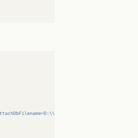
ttachDbFilename=D:\\Desktop\\web2\\MeuBanco.mdf;In