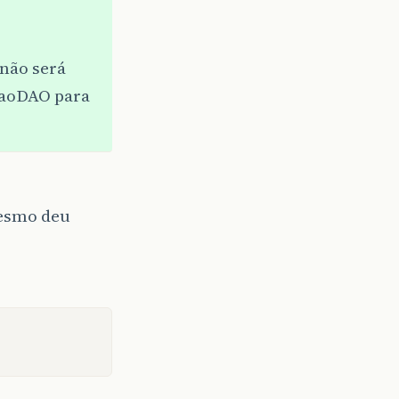
não será
xaoDAO para
mesmo deu