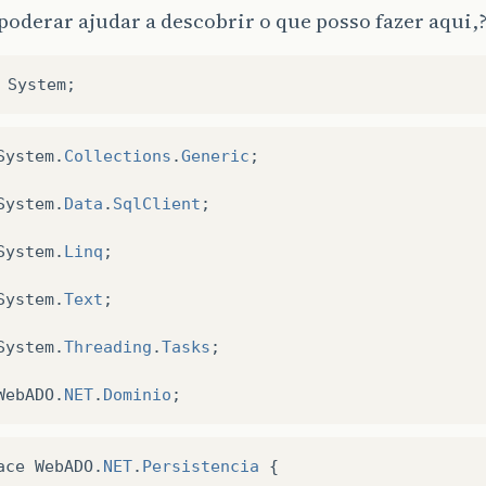
oderar ajudar a descobrir o que posso fazer aqui,
System
;
System
.
Collections
.
Generic
;
System
.
Data
.
SqlClient
;
System
.
Linq
;
System
.
Text
;
System
.
Threading
.
Tasks
;
WebADO
.
NET
.
Dominio
;
ace
WebADO
.
NET
.
Persistencia
{