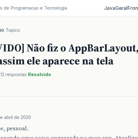
Java
Geral
Fron
s de Programacao e Tecnologia
ão
/
Topico
IDO] Não fiz o AppBarLayout
ssim ele aparece na tela
12 respostas
Resolvido
e abril de 2020
e, pessoal.
tecendo uma coisa engraçada no meu app, Atualize