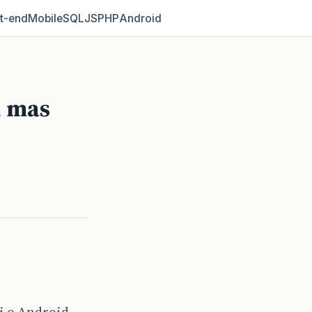
t‑end
Mobile
SQL
JS
PHP
Android
, mas
i o Android