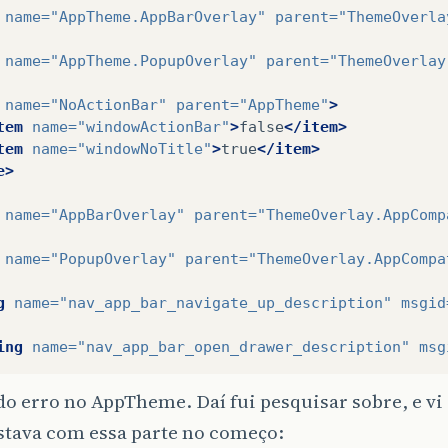
name=
"AppTheme.AppBarOverlay"
parent=
"ThemeOverla
name=
"AppTheme.PopupOverlay"
parent=
"ThemeOverlay
name=
"NoActionBar"
parent=
"AppTheme"
>
tem
name=
"windowActionBar"
>
false
</item>
tem
name=
"windowNoTitle"
>
true
</item>
e>
name=
"AppBarOverlay"
parent=
"ThemeOverlay.AppComp
name=
"PopupOverlay"
parent=
"ThemeOverlay.AppCompa
g
name=
"nav_app_bar_navigate_up_description"
msgid
ing
name=
"nav_app_bar_open_drawer_description"
msg
 erro no AppTheme. Daí fui pesquisar sobre, e vi 
stava com essa parte no começo: