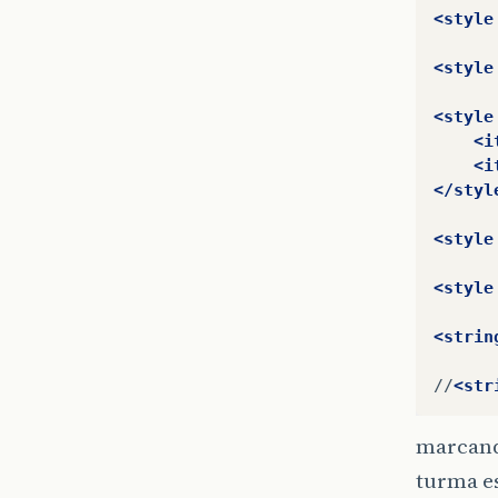
<style
<style
<style
<i
<i
</styl
<style
<style
<strin
//
<str
marcando
turma e