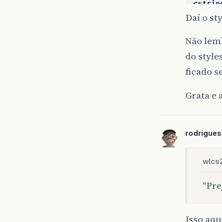
<strin
Daí o st
//
<str
Não lem
do style
ficado 
Grata e
rodrigue
wlcs
"Pre
Isso aqu