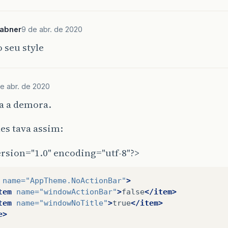
sabner
9 de abr. de 2020
 seu style
e abr. de 2020
a a demora.
es tava assim:
rsion="1.0" encoding="utf-8"?>
name=
"AppTheme.NoActionBar"
>
tem
name=
"windowActionBar"
>
false
</item>
tem
name=
"windowNoTitle"
>
true
</item>
e>