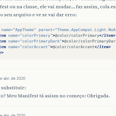
est ou na classe, ele vai mudar… faz assim, cola es
o seu arquivo e ve se vai dar erro:
name=
"AppTheme"
parent=
"Theme.AppCompat.Light.NoA
tem
name=
"colorPrimary"
>
@color/colorPrimary
</item>
tem
name=
"colorPrimaryDark"
>
@color/colorPrimaryDar
tem
name=
"colorAccent"
>
@color/colorAccent
</item>
e>
e abr. de 2020
 substituir:
to? Meu Manifest tá asism no começo: Obrigada.
e abr. de 2020