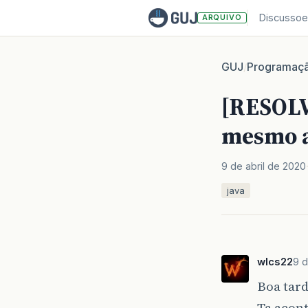
Discussoe
ARQUIVO
GUJ
Programaç
/
[RESOLV
mesmo a
9 de abril de 2020
java
wlcs22
9 d
Boa tard
Ta acon