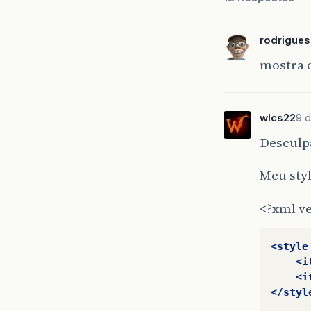
rodrigue
mostra o
wlcs22
9 d
Desculp
Meu styl
<?xml ve
<style
<i
<i
</styl