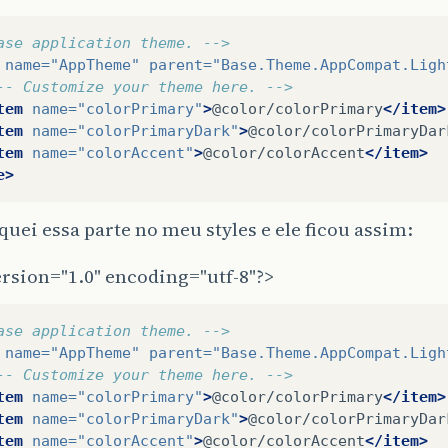
ase application theme. -->
name=
"AppTheme"
parent=
"Base.Theme.AppCompat.Ligh
-- Customize your theme here. -->
tem
name=
"colorPrimary"
>
@color/colorPrimary
</item>
tem
name=
"colorPrimaryDark"
>
@color/colorPrimaryDar
tem
name=
"colorAccent"
>
@color/colorAccent
</item>
e>
quei essa parte no meu styles e ele ficou assim:
rsion="1.0" encoding="utf-8"?>
ase application theme. -->
name=
"AppTheme"
parent=
"Base.Theme.AppCompat.Ligh
-- Customize your theme here. -->
tem
name=
"colorPrimary"
>
@color/colorPrimary
</item>
tem
name=
"colorPrimaryDark"
>
@color/colorPrimaryDar
tem
name=
"colorAccent"
>
@color/colorAccent
</item>