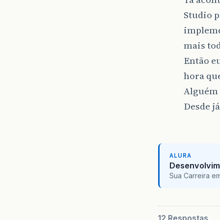
Studio p
impleme
mais to
Então eu
hora que
Alguém 
Desde já
ALURA
Desenvolvim
Sua Carreira e
12 Respostas