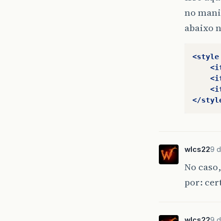
no manif
abaixo n
<style
<i
<i
<i
</styl
wlcs22
9 d
No caso,
por: cer
wlcs22
9 d