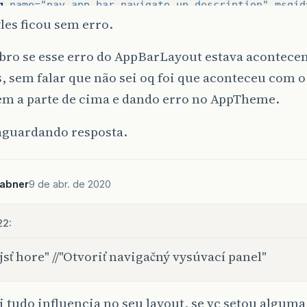
g
name=
"nav_app_bar_navigate_up_description"
msgid
yles ficou sem erro.
ing
name=
"nav_app_bar_open_drawer_description"
msg
bro se esse erro do AppBarLayout estava acontecen
s, sem falar que não sei oq foi que aconteceu com o 
sem a parte de cima e dando erro no AppTheme.
 aguardando resposta.
sabner
9 de abr. de 2020
22:
jsť hore" //"Otvoriť navigačný vysúvací panel"
i tudo influencia no seu layout, se vc setou alguma