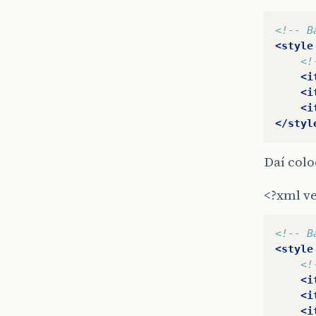
<!-- B
<style
<!
<i
<i
<i
</styl
Daí colo
<?xml ve
<!-- B
<style
<!
<i
<i
<i