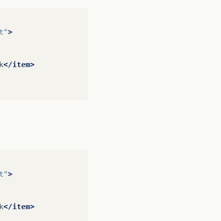
t"
>
k
</item>
t"
>
k
</item>