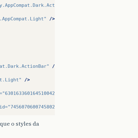
y.AppCompat.Dark.ActionBar"
/>
.AppCompat.Light"
/>
at.Dark.ActionBar"
/>
t.Light"
/>
=
"6301633601645100427"
>
"Prejsť
hore"
</string>
id=
"7456070600745802113"
>
"Otvoriť
navigačný
vysúva
que o styles da