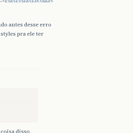
=
"6301633601645100427"
>
"Prejsť
hore"
</string>
id=
"7456070600745802113"
>
"Otvoriť
navigačný
vysúva
do antes desse erro
styles pra ele ter
 coisa disso