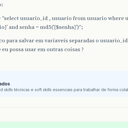
:
 “select usuario_id , usuario from usuario where 
io}’ and senha = md5(’{$senha}’)”;
o para salvar em variaveis separadas o usuario_id
 eu possa usar em outras coisas ?
Dados
skills técnicas e soft skills essenciais para trabalhar de forma colab