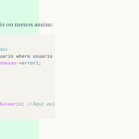
ais ou menos assim:
dos
uario
where
usuario
=
‘
{
$usuario
}
’
and
senha
=
md5
onexao
->
error
);
$usuario
;
//Aqui exibe "Olá $nome", más quero que 