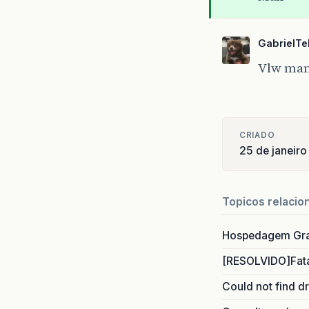
GabrielTe
Vlw ma
CRIADO
25 de janeiro
Topicos relacio
Hospedagem Grat
[RESOLVIDO]Fatal
Could not find d