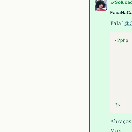
Solucao
FacaNaCa
Falai
@G
<?php
?>
Abraços
Max