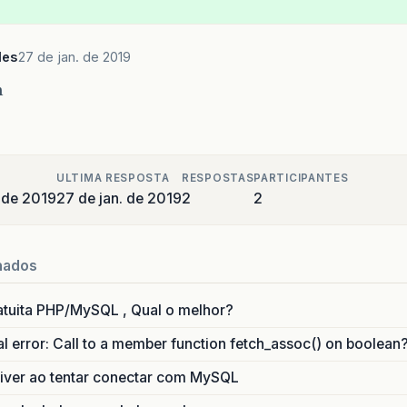
les
27 de jan. de 2019
n
ULTIMA RESPOSTA
RESPOSTAS
PARTICIPANTES
 de 2019
27 de jan. de 2019
2
2
nados
uita PHP/MySQL , Qual o melhor?
 error: Call to a member function fetch_assoc() on boolean
river ao tentar conectar com MySQL