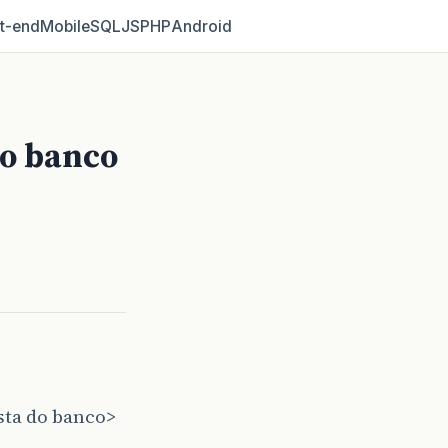
t‑end
Mobile
SQL
JS
PHP
Android
do banco
sta do banco>