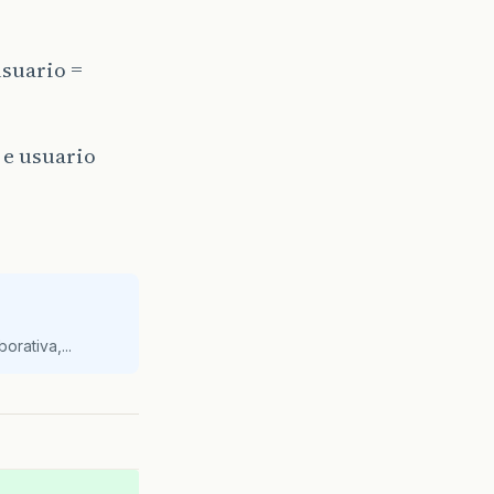
usuario =
 e usuario
orativa,...