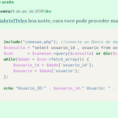
 aceita
veira
26 de jan. de 2019
1 like
abrielTeles
boa noite, cara voce pode proceder m
include
(
"conexao.php"
);
//conecta ao Banco de da
$consulta
=
“select
usuario_id
,
usuario
from
us
$con
=
$conexao
->
query
(
$consulta
)
or
die
(
$c
while
(
$dado
=
$con
->
fetch_array
())
{
$usuario_id
=
$dado
[
'usuario_id'
];
$usuario
=
$dado
[
'usuario'
];
};
echo
"Usuario_ID:"
.
$usuario_id
.
" Usuario: "
.