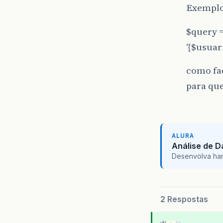
Exemplo
$query =
‘{$usuar
como fac
para que
ALURA
Análise de 
Desenvolva hard 
2 Respostas