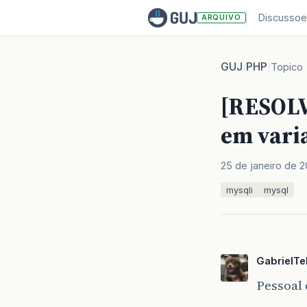
Discussoe
ARQUIVO
GUJ
PHP
/
/
Topico
[RESOLV
em vari
25 de janeiro de 2
mysqli
mysql
GabrielTe
Pessoal 