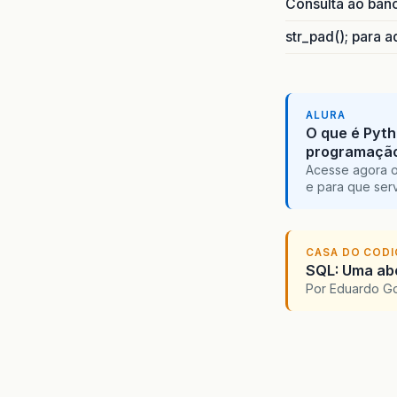
Consulta ao ban
str_pad(); para 
ALURA
O que é Pyth
programaçã
Acesse agora o
e para que serv
CASA DO COD
SQL: Uma ab
Por Eduardo G