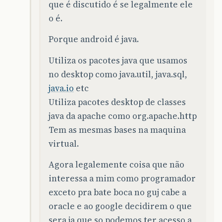
que é discutido é se legalmente ele
o é.
Porque android é java.
Utiliza os pacotes java que usamos
no desktop como java.util, java.sql,
java.io
etc
Utiliza pacotes desktop de classes
java da apache como org.apache.http
Tem as mesmas bases na maquina
virtual.
Agora legalemente coisa que não
interessa a mim como programador
exceto pra bate boca no guj cabe a
oracle e ao google decidirem o que
sera ja que so podemos ter acesso a