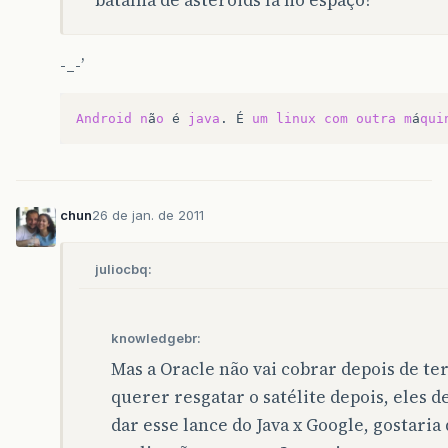
-_-’
Android
n
ã
o
é
java
.
É
um
linux
com
outra
m
á
qui
chun
26 de jan. de 2011
juliocbq:
knowledgebr:
Mas a Oracle não vai cobrar depois de ter
querer resgatar o satélite depois, eles 
dar esse lance do Java x Google, gostari