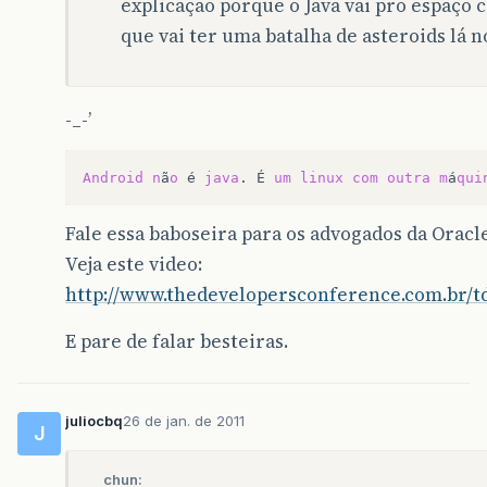
explicação porque o Java vai pro espaço
que vai ter uma batalha de asteroids lá 
-_-’
Android
n
ã
o
é
java
.
É
um
linux
com
outra
m
á
qui
Fale essa baboseira para os advogados da Orac
Veja este video:
http://www.thedevelopersconference.com.br/td
E pare de falar besteiras.
juliocbq
26 de jan. de 2011
J
chun: