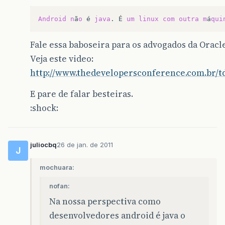
Android
n
ã
o
é
java
.
É
um
linux
com
outra
m
á
qui
Fale essa baboseira para os advogados da Orac
Veja este video:
http://www.thedevelopersconference.com.br/td
E pare de falar besteiras.
:shock:
juliocbq
26 de jan. de 2011
J
mochuara:
nofan:
Na nossa perspectiva como
desenvolvedores android é java o