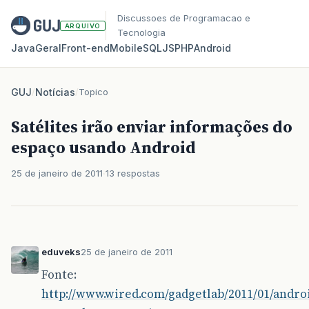
Discussoes de Programacao e
ARQUIVO
Tecnologia
Java
Geral
Front‑end
Mobile
SQL
JS
PHP
Android
GUJ
/
Notícias
/
Topico
Satélites irão enviar informações do
espaço usando Android
25 de janeiro de 2011
13 respostas
eduveks
25 de janeiro de 2011
Fonte:
http://www.wired.com/gadgetlab/2011/01/andro