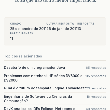
coisa que não tem a menor importância.
CRIADO
ULTIMA RESPOSTA
RESPOSTAS
25 de janeiro de 2011
26 de jan. de 2011
13
PARTICIPANTES
11
Topicos relacionados
Desabafo de um programador Java
65 respostas
Problemas com notebook HP séries DV6000 e
115 respostas
DV2000
Qual é o futuro do template Engine Thymeleaf?
23 respostas
Engenharia de Software ou Ciencias da
16 respostas
Computação?
DevX analisa as IDEs Eclipse, Netbeans e
48 respostas