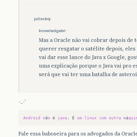
juliocbq:
knowledgebr:
Mas a Oracle não vai cobrar depois de t
querer resgatar o satélite depois, ele
vai dar esse lance do Java x Google, go
uma explicação porque o Java vai pro 
será que vai ter uma batalha de asteroi
-_-’
Android
n
ã
o
é
java
.
É
um
linux
com
outra
m
á
qui
Fale essa baboseira para os advogados da Orac