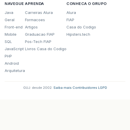
NAVEGUE
APRENDA
CONHECA O GRUPO
Java
Carreiras Alura
Alura
Geral
Formacoes
FIAP
Front-end
Artigos
Casa do Codigo
Mobile
Graduacao FIAP
Hipsters.tech
SQL
Pos-Tech FIAP
JavaScript
Livros Casa do Codigo
PHP
Android
Arquitetura
GUJ: desde 2002.
·
Saiba mais
·
Contribuidores
·
LGPD