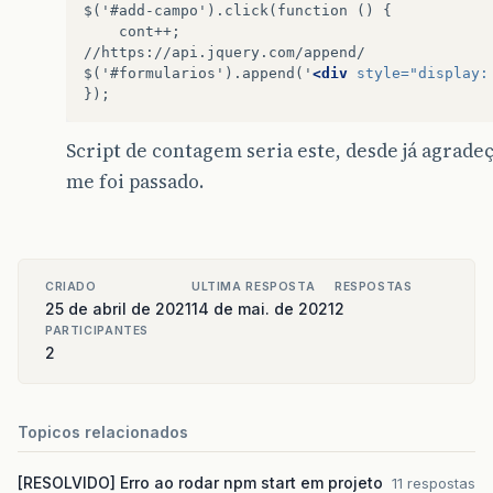
$('#add-campo').click(function
()
cont++;

//https://api.jquery.com/append/

$('#formularios').append('
<div
style=
"display:
Script de contagem seria este, desde já agrad
me foi passado.
CRIADO
ULTIMA RESPOSTA
RESPOSTAS
25 de abril de 2021
14 de mai. de 2021
2
PARTICIPANTES
2
Topicos relacionados
[RESOLVIDO] Erro ao rodar npm start em projeto
11 respostas