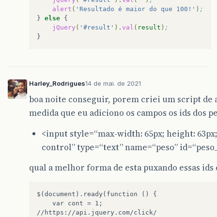
alert
(
'Resultado é maior do que 100!'
)
;
}
else
jQuery
(
'#result'
)
.
val
(
result
)
;
Harley_Rodrigues
14 de mai. de 2021
boa noite conseguir, porem criei um script de
medida que eu adiciono os campos os ids dos 
<input style=“max-width: 65px; height: 63px;
control” type=“text” name=“peso” id=“peso_0’
qual a melhor forma de esta puxando essas id
$(document).ready(function
()
var
cont
=
1;

//https://api.jquery.com/click/
