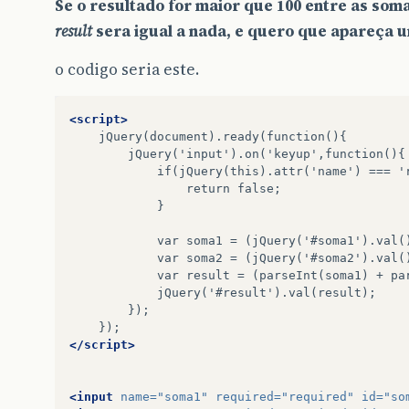
Se o resultado for maior que 100 entre as som
result
sera igual a nada, e quero que apareça u
o codigo seria este.
<script>
if(jQuery(this).attr('name')
===
return
}

var
soma1
=
(jQuery('#soma1').val(
var
soma2
=
(jQuery('#soma2').val(
var
result
=
(parseInt(soma1)
+
</script>
<input
name=
"soma1"
required=
"required"
id=
"so