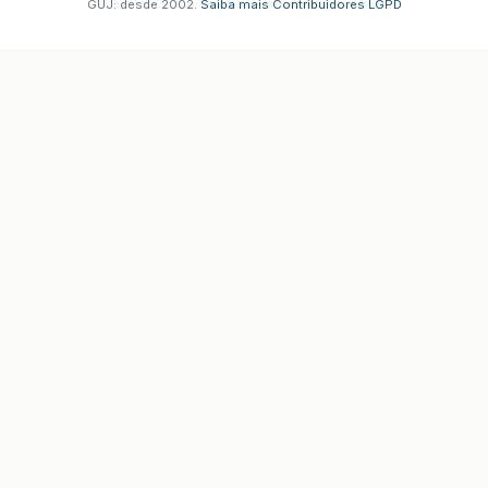
GUJ: desde 2002.
·
Saiba mais
·
Contribuidores
·
LGPD