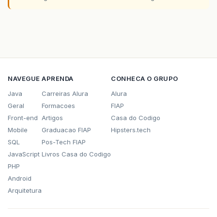
NAVEGUE
APRENDA
CONHECA O GRUPO
Java
Carreiras Alura
Alura
Geral
Formacoes
FIAP
Front-end
Artigos
Casa do Codigo
Mobile
Graduacao FIAP
Hipsters.tech
SQL
Pos-Tech FIAP
JavaScript
Livros Casa do Codigo
PHP
Android
Arquitetura