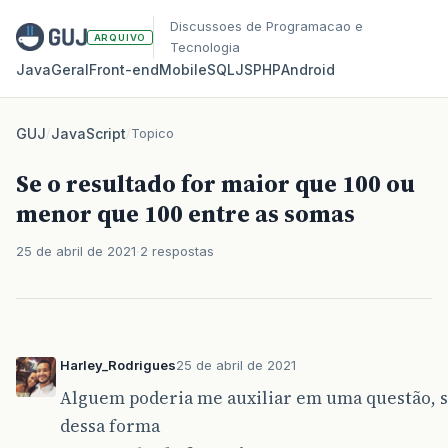
Discussoes de Programacao e
ARQUIVO
Tecnologia
Java
Geral
Front‑end
Mobile
SQL
JS
PHP
Android
GUJ
/
JavaScript
/
Topico
Se o resultado for maior que 100 ou
menor que 100 entre as somas
25 de abril de 2021
2 respostas
Harley_Rodrigues
25 de abril de 2021
Alguem poderia me auxiliar em uma questão, so
dessa forma