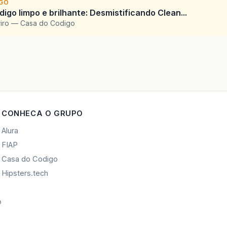
IGO
igo limpo e brilhante: Desmistificando Clean...
riro — Casa do Codigo
CONHECA O GRUPO
Alura
FIAP
Casa do Codigo
Hipsters.tech
o