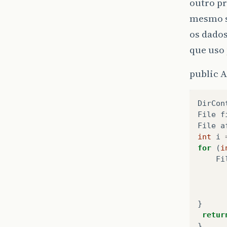
outro p
mesmo s
os dados
que uso 
public 
DirCon
File
f
File
a
int
i
for
(
i
Fi
}
retur
}