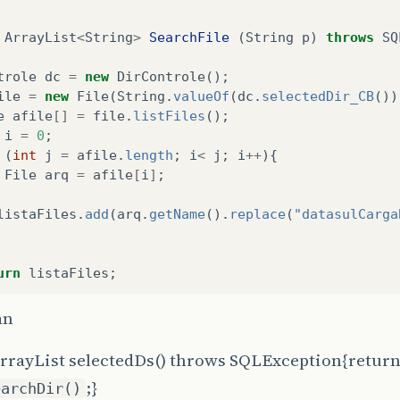
ArrayList
<
String
>
SearchFile
(
String
p
)
throws
SQ
trole
dc
=
new
DirControle
();
ile
=
new
File
(
String
.
valueOf
(
dc
.
selectedDir_CB
())
e
afile
[]
=
file
.
listFiles
();
i
=
0
;
(
int
j
=
afile
.
length
;
i
<
j
;
i
++
){
File
arq
=
afile
[
i
]
;
listaFiles
.
add
(
arq
.
getName
().
replace
(
"datasulCarga
urn
listaFiles
;
an
ArrayList selectedDs() throws SQLException{retur
;}
earchDir()