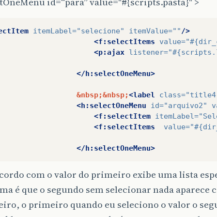
tOneMenu id=“para” value="#{scripts.pasta}" >
ectItem
itemLabel=
"selecione"
itemValue=
""
/>
<f:selectItems
value=
"#{dir_
<p:ajax
listener=
"#{scripts.
</h:selectOneMenu>
&nbsp;&nbsp;
<label
class=
"title4
<h:selectOneMenu
id=
"arquivo2"
v
<f:selectItem
itemLabel=
"Sel
<f:selectItems
value=
"#{dir
</h:selectOneMenu>
cordo com o valor do primeiro exibe uma lista esp
ema é que o segundo sem selecionar nada aparece 
iro, o primeiro quando eu seleciono o valor o seg