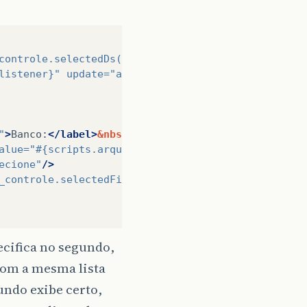
controle.selectedDs()}"
/>
listener}"
update=
"arquivo2"
/>
"
>
Banco:
</label>
&nbsp;&nbsp;
alue=
"#{scripts.arquivo}"
style=
"width: 200px"
>
ecione"
/>
_controle.selectedFile(scripts.pasta)}"
/>
ecifica no segundo,
com a mesma lista
undo exibe certo,