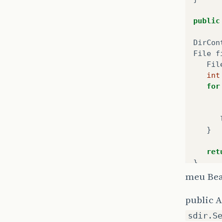
public
DirCon
File
f
Fil
int
for
}
ret
}
meu Be
public 
sdir.S