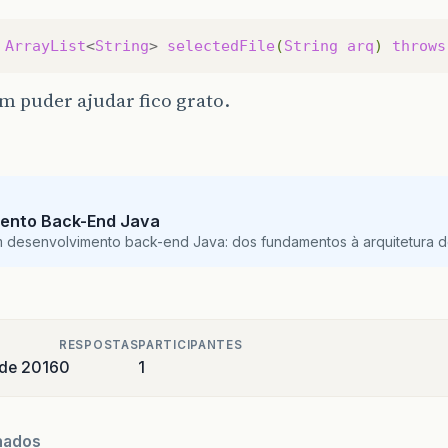
ArrayList
<
String
>
selectedFile
(
String
arq
)
throws
m puder ajudar fico grato.
ento Back-End Java
m desenvolvimento back-end Java: dos fundamentos à arquitetura de
RESPOSTAS
PARTICIPANTES
 de 2016
0
1
nados