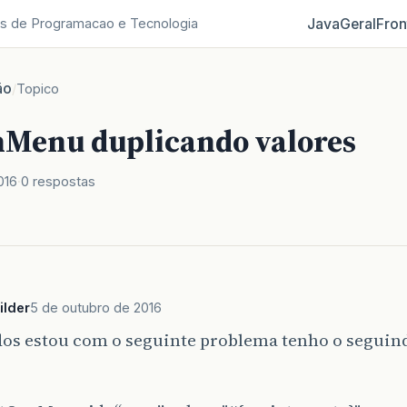
Java
Geral
Fron
s de Programacao e Tecnologia
ão
/
Topico
nMenu duplicando valores
016
0 respostas
ilder
5 de outubro de 2016
odos estou com o seguinte problema tenho o segui