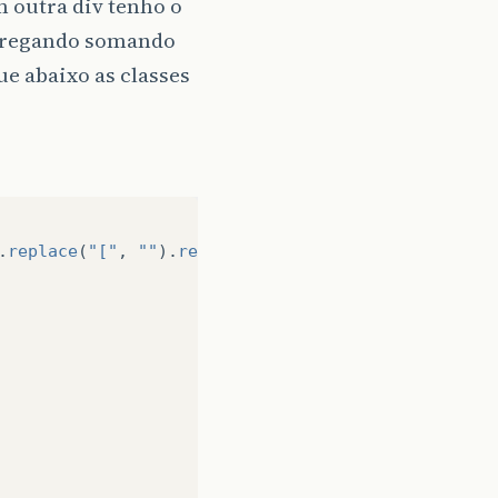
 outra div tenho o
arregando somando
e abaixo as classes
.
replace
(
"["
,
""
).
replace
(
"]"
,
""
));