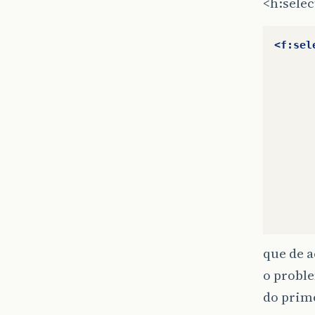
<h:selec
<f:sel
que de a
o probl
do prime