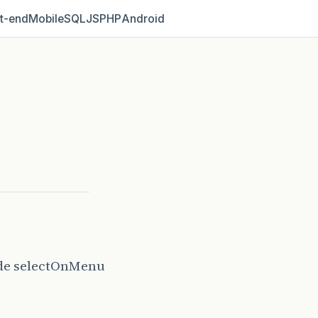
t‑end
Mobile
SQL
JS
PHP
Android
nde selectOnMenu