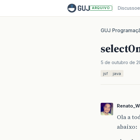
Discussoe
ARQUIVO
GUJ
Programaç
/
selectO
5 de outubro de 2
jsf
java
Renato_W
Ola a t
abaixo: