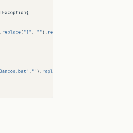
LException
{
.
replace
(
"["
,
""
).
replace
(
"]"
,
""
)
+
"\\"
+
p
);
Bancos.bat"
,
""
).
replace
(
" "
,
""
));
n