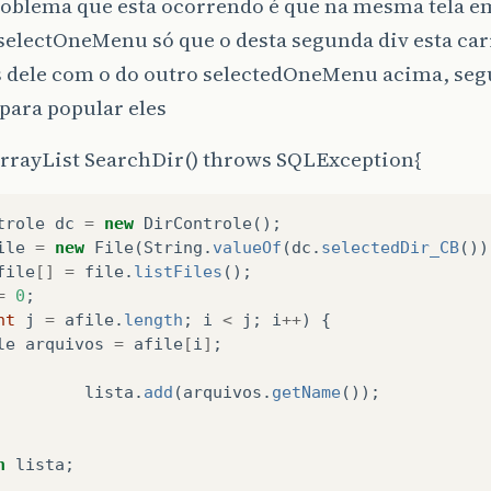
roblema que esta ocorrendo é que na mesma tela em
electOneMenu só que o desta segunda div esta c
 dele com o do outro selectedOneMenu acima, segu
para popular eles
ArrayList SearchDir() throws SQLException{
trole
dc
=
new
DirControle
();
ile
=
new
File
(
String
.
valueOf
(
dc
.
selectedDir_CB
())
file
[]
=
file
.
listFiles
();
=
0
;
nt
j
=
afile
.
length
;
i
<
j
;
i
++
)
{
le
arquivos
=
afile
[
i
]
;
lista
.
add
(
arquivos
.
getName
());
n
lista
;