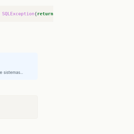
SQLException
{
return
sdir
.
SearchFile
(
arq
)
;}
 sistemas...