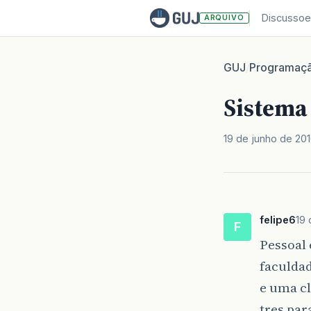
Discussoe
ARQUIVO
GUJ
Programaç
/
Sistema
19 de junho de 20
felipe6
19 
F
Pessoal
faculdad
e uma cl
tres par