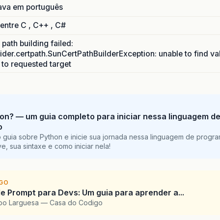
ava em português
 entre C , C++ , C#
path building failed:
ider.certpath.SunCertPathBuilderException: unable to find va
h to requested target
on? — um guia completo para iniciar nessa linguagem d
o
 guia sobre Python e inicie sua jornada nessa linguagem de progr
e, sua sintaxe e como iniciar nela!
IGO
e Prompt para Devs: Um guia para aprender a...
upo Larguesa — Casa do Codigo