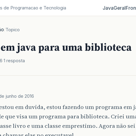
Java
Geral
Fron
s de Programacao e Tecnologia
ão
/
Topico
 em java para uma biblioteca
16
1 resposta
de junho de 2016
 estou em duvida, estou fazendo um programa em j
e que visa um programa para biblioteca. Criei uma
asse livro e uma classe emprestimo. Agora não sei
a chamar elas no executavel.