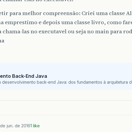
etir para melhor compreensão: Criei uma classe A
a emprestimo e depois uma classe livro, como fare
a chama-las no executavel ou seja no main para rod
ma
ento Back-End Java
m desenvolvimento back-end Java: dos fundamentos à arquitetura de
 de jun. de 2016
1 like