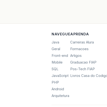
NAVEGUE
APRENDA
Java
Carreiras Alura
Geral
Formacoes
Front-end
Artigos
Mobile
Graduacao FIAP
SQL
Pos-Tech FIAP
JavaScript
Livros Casa do Codig
PHP
Android
Arquitetura