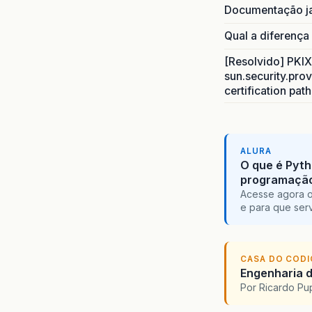
Documentação j
Qual a diferença
[Resolvido] PKIX 
sun.security.prov
certification pat
ALURA
O que é Pyth
programaçã
Acesse agora o
e para que serv
CASA DO COD
Engenharia d
Por Ricardo P