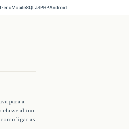
t‑end
Mobile
SQL
JS
PHP
Android
ava para a
 classe aluno
 como ligar as