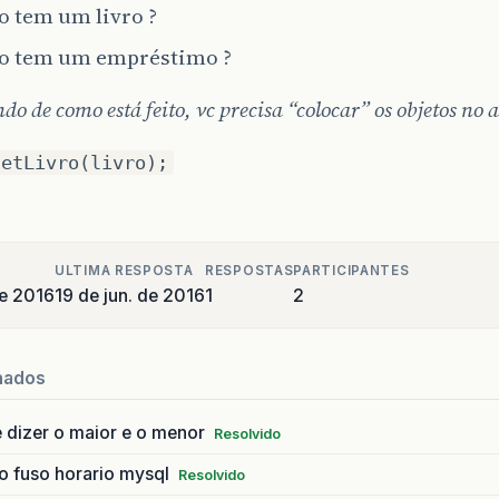
o tem um livro ?
o tem um empréstimo ?
o de como está feito, vc precisa “colocar” os objetos no 
setLivro(livro);
ULTIMA RESPOSTA
RESPOSTAS
PARTICIPANTES
de 2016
19 de jun. de 2016
1
2
nados
 dizer o maior e o menor
Resolvido
o fuso horario mysql
Resolvido