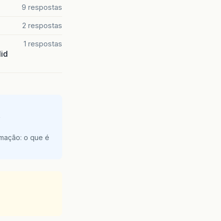
9 respostas
2 respostas
1 respostas
lid
e
amação: o que é