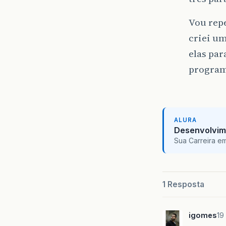
Vou rep
criei um
elas par
progra
ALURA
Desenvolvim
Sua Carreira e
1 Resposta
igomes
19