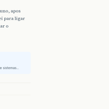
luno, apos
i para ligar
ar o
 sistemas...