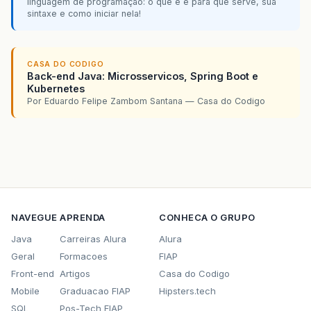
linguagem de programação: o que é e para que serve, sua
sintaxe e como iniciar nela!
CASA DO CODIGO
Back-end Java: Microsservicos, Spring Boot e
Kubernetes
Por Eduardo Felipe Zambom Santana — Casa do Codigo
NAVEGUE
APRENDA
CONHECA O GRUPO
Java
Carreiras Alura
Alura
Geral
Formacoes
FIAP
Front-end
Artigos
Casa do Codigo
Mobile
Graduacao FIAP
Hipsters.tech
SQL
Pos-Tech FIAP