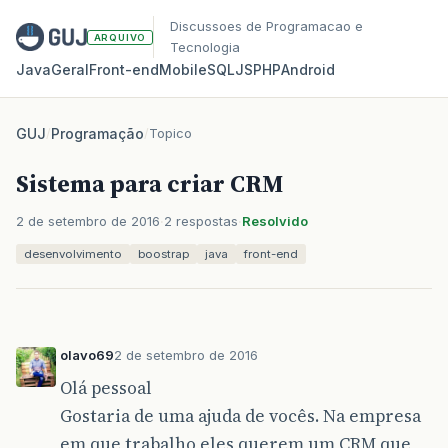
Discussoes de Programacao e
ARQUIVO
Tecnologia
Java
Geral
Front‑end
Mobile
SQL
JS
PHP
Android
GUJ
/
Programação
/
Topico
Sistema para criar CRM
2 de setembro de 2016
2 respostas
Resolvido
desenvolvimento
boostrap
java
front-end
olavo69
2 de setembro de 2016
Olá pessoal
Gostaria de uma ajuda de vocês. Na empresa
em que trabalho eles querem um CRM que