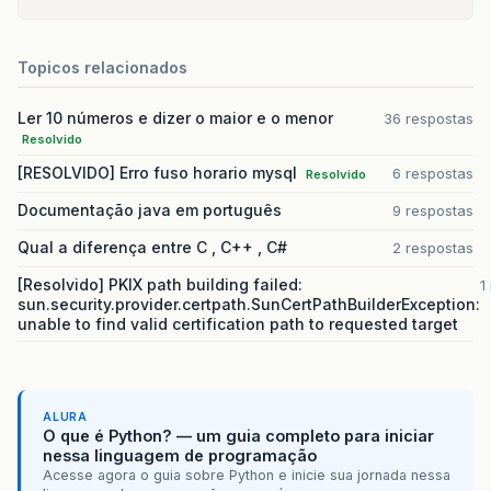
Topicos relacionados
Ler 10 números e dizer o maior e o menor
36 respostas
Resolvido
[RESOLVIDO] Erro fuso horario mysql
6 respostas
Resolvido
Documentação java em português
9 respostas
Qual a diferença entre C , C++ , C#
2 respostas
[Resolvido] PKIX path building failed:
1
sun.security.provider.certpath.SunCertPathBuilderException:
unable to find valid certification path to requested target
ALURA
O que é Python? — um guia completo para iniciar
nessa linguagem de programação
Acesse agora o guia sobre Python e inicie sua jornada nessa