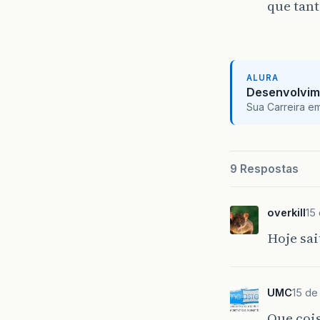
que tant
ALURA
Desenvolvim
Sua Carreira e
9 Respostas
overkill
15
Hoje sai
UMC
15 de
Que cois