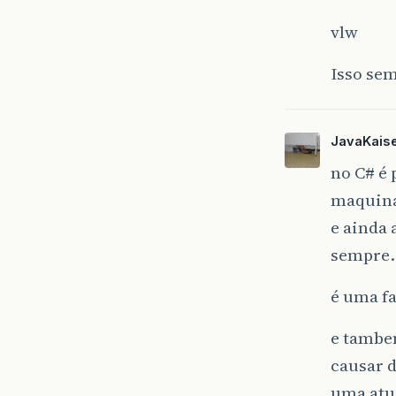
vlw
Isso se
JavaKais
no C# é
maquina
e ainda 
sempre…
é uma fa
e tambem
causar d
uma atua