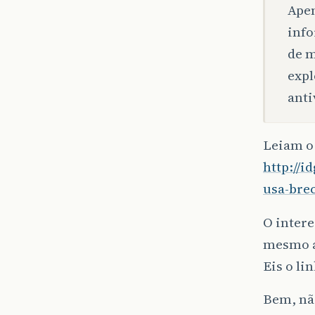
Apen
info
de m
expl
anti
Leiam o 
http://i
usa-bre
O intere
mesmo a
Eis o li
Bem, não