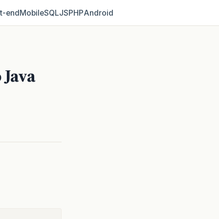
t‑end
Mobile
SQL
JS
PHP
Android
 Java