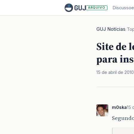
Discussoe
ARQUIVO
GUJ
Notícias
/
/
Top
Site de 
para in
15 de abril de 2010
m0ska
15 
Segundo