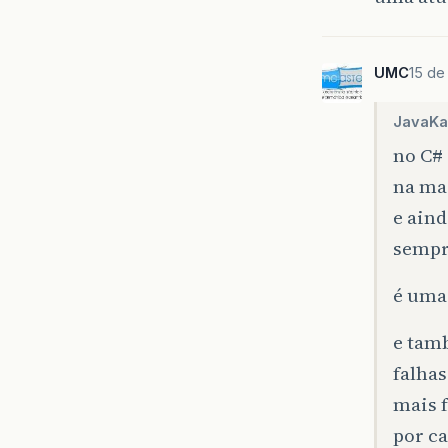
UMC
15 de
JavaKa
no C#
na ma
e ain
sempr
é uma
e tam
falhas
mais f
por ca