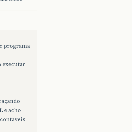
er programa
a executar
 caçando
L e acho
ncontaveis