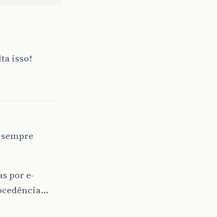
ta isso!
, sempre
s por e-
rocedência…