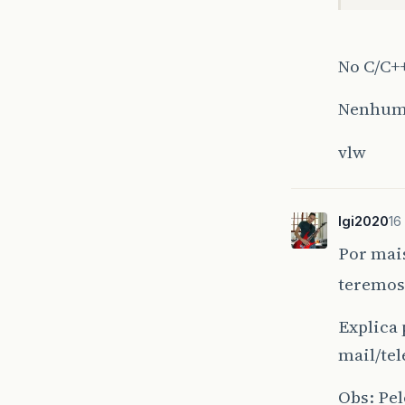
No C/C+
Nenhuma
vlw
lgi2020
16
Por mai
teremos
Explica 
mail/te
Obs: Pel