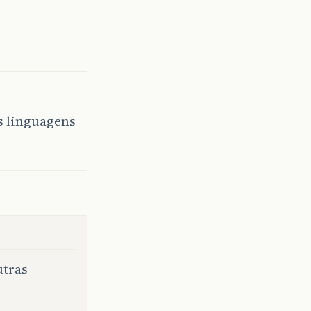
s linguagens
utras