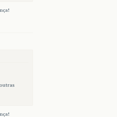
nça!
 outras
nça!