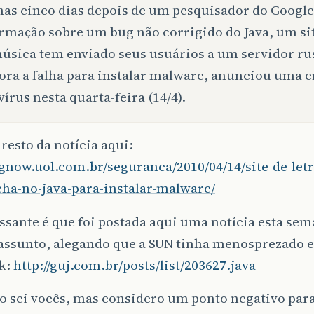
as cinco dias depois de um pesquisador do Google
rmação sobre um bug não corrigido do Java, um sit
úsica tem enviado seus usuários a um servidor ru
ora a falha para instalar malware, anunciou uma 
vírus nesta quarta-feira (14/4).
resto da notícia aqui:
dgnow.uol.com.br/seguranca/2010/04/14/site-de-let
cha-no-java-para-instalar-malware/
ssante é que foi postada aqui uma notícia esta sem
ssunto, alegando que a SUN tinha menosprezado e
nk:
http://guj.com.br/posts/list/203627.java
 sei vocês, mas considero um ponto negativo para