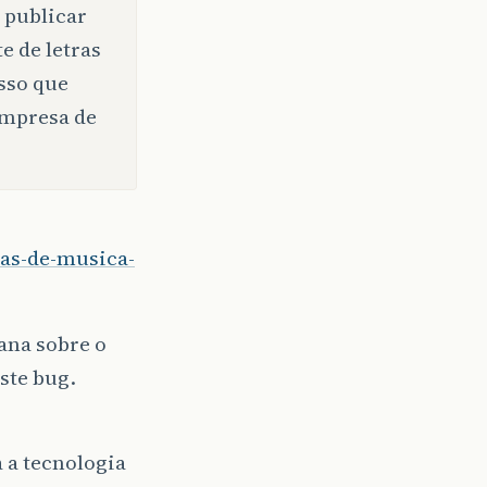
 publicar
e de letras
sso que
empresa de
ras-de-musica-
ana sobre o
ste bug.
 a tecnologia