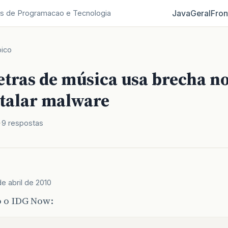
Java
Geral
Fron
s de Programacao e Tecnologia
ico
letras de música usa brecha no
stalar malware
9 respostas
de abril de 2010
 o IDG Now: