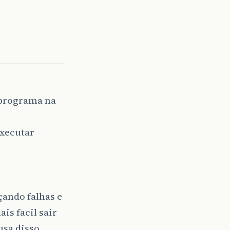
 programa na
executar
çando falhas e
is facil sair
usa disso