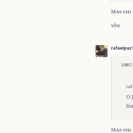
Mas em 
vlw
rafaelpaz
UMC:
raf
O 
li
Mas em 