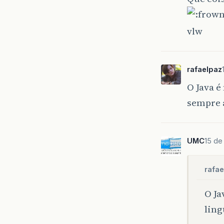
vlw
rafaelpaz
O Java 
sempre 
UMC
15 de
rafae
O Ja
ling