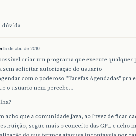
m dúvida
er
15 de abr. de 2010
 possivel criar um programa que execute qualquer
 sem solicitar autorização do usuario
agendar com o poderoso ''Tarefas Agendadas" pra 
e o usuario nem percebe…
lha?
 acho que a comunidade Java, ao invez de ficar ca
estruição, segue mais o conceito das GPL e acho ma
lização do que termos ataques incontaveis por ca