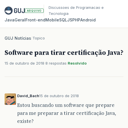
Discussoes de Programacao e
ARQUIVO
Tecnologia
Java
Geral
Front‑end
Mobile
SQL
JS
PHP
Android
GUJ
/
Notícias
/
Topico
Software para tirar certificação Java?
15 de outubro de 2018
8 respostas
Resolvido
David_Bach
15 de outubro de 2018
Estou buscando um software que prepare
para me preparar a tirar certificação Java,
existe?