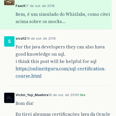
FearX
17 de out. de 2018
Bem, é um simulado do Whizlabs, como citei
acima sobre os mocks…
siva12
18 de out. de 2019
S
For the java developers they can also hava
good knowledge on sql.
i think this post will be helpful for sql
https://onlineitguru.com/sql-certification-
course.html
Victor_Yuji_Maehira
18 de out. de 2019
1 like
Bom dia!
Eu tirei algumas certificações Java da Oracle