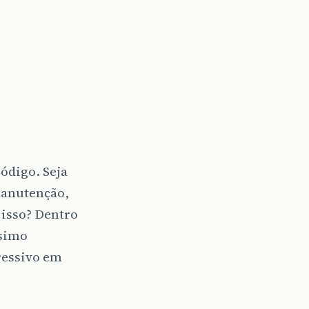
ódigo. Seja
manutenção,
 isso? Dentro
ssimo
ressivo em