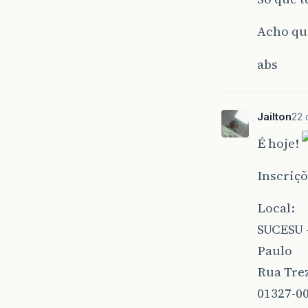
Acho qu
abs
Jailton
22 
É hoje!
Inscriç
Local:
SUCESU -
Paulo
Rua Trez
01327-00