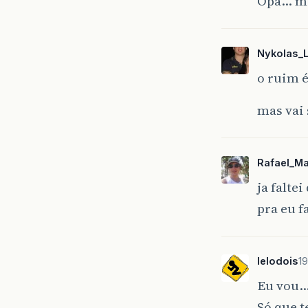
Opa… ma
Nykolas_
o ruim é
mas vai 
Rafael_M
ja falte
pra eu f
lelodois
19
Eu vou
Só que t