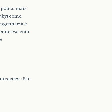
e pouco mais
Ruby) como
engenharia e
 (empresa com
e
nicações - São