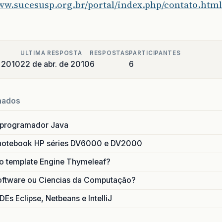
www.sucesusp.org.br/portal/index.php/contato.html
ULTIMA RESPOSTA
RESPOSTAS
PARTICIPANTES
e 2010
22 de abr. de 2010
6
6
nados
 programador Java
notebook HP séries DV6000 e DV2000
do template Engine Thymeleaf?
oftware ou Ciencias da Computação?
DEs Eclipse, Netbeans e IntelliJ