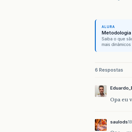
ALURA
Metodologia 
Saiba o que sã
mais dinâmicos 
6 Respostas
Eduardo_
Opa eu 
saulods
18