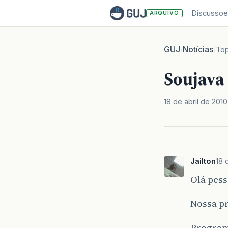
Discussoe
ARQUIVO
GUJ
Notícias
/
/
Top
Soujava
18 de abril de 2010
Jailton
18 
Olá pess
Nossa pr
Program