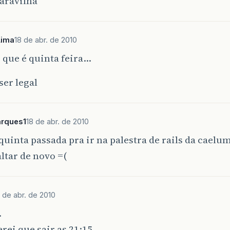
ravilha
Lima
18 de abr. de 2010
 que é quinta feira…
ser legal
arques1
18 de abr. de 2010
i quinta passada pra ir na palestra de rails da caelu
altar de novo =(
 de abr. de 2010
…
erei que sair as 21:15…