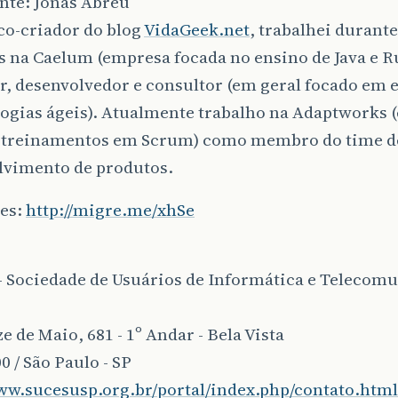
nte: Jonas Abreu
co-criador do blog
VidaGeek.net
, trabalhei durant
s na Caelum (empresa focada no ensino de Java e 
r, desenvolvedor e consultor (em geral focado em 
ogias ágeis). Atualmente trabalho na Adaptworks
 treinamentos em Scrum) como membro do time d
lvimento de produtos.
ões:
http://migre.me/xhSe
 Sociedade de Usuários de Informática e Telecomu
e de Maio, 681 - 1º Andar - Bela Vista
0 / São Paulo - SP
www.sucesusp.org.br/portal/index.php/contato.html