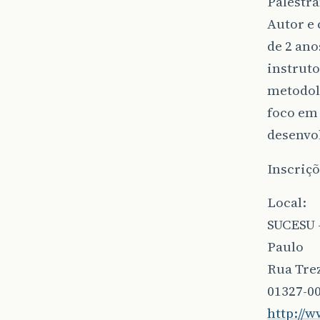
Palestra
Autor e 
de 2 ano
instruto
metodol
foco em
desenvo
Inscriç
Local:
SUCESU -
Paulo
Rua Trez
01327-00
http://