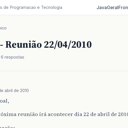
Java
Geral
Fron
s de Programacao e Tecnologia
ico
 - Reunião 22/04/2010
6 respostas
de abril de 2010
oal,
óxima reunião irá acontecer dia 22 de abril de 201
ação: