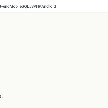
t‑end
Mobile
SQL
JS
PHP
Android
0.