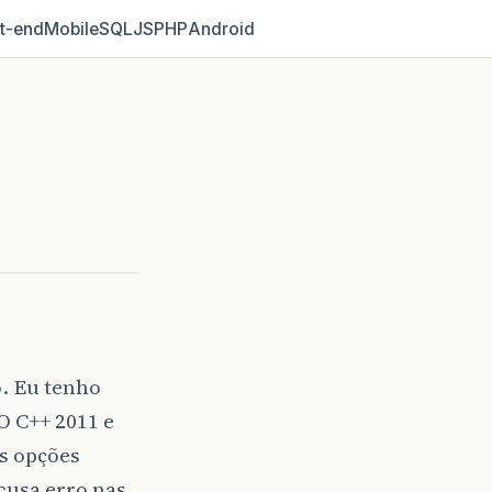
t‑end
Mobile
SQL
JS
PHP
Android
. Eu tenho
O C++ 2011 e
as opções
cusa erro nas