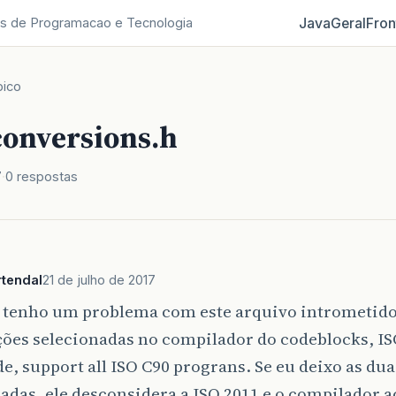
Java
Geral
Fron
s de Programacao e Tecnologia
pico
conversions.h
7
0 respostas
tendal
21 de julho de 2017
, tenho um problema com este arquivo intrometido
ões selecionadas no compilador do codeblocks, IS
e, support all ISO C90 prograns. Se eu deixo as du
adas, ele desconsidera a ISO 2011 e o compilador a