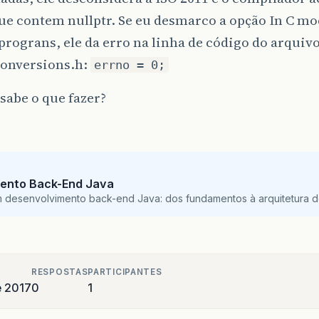
ue contem nullptr. Se eu desmarco a opção In C mod
prograns, ele da erro na linha de código do arquiv
conversions.h:
errno = 0;
sabe o que fazer?
ento Back-End Java
m desenvolvimento back-end Java: dos fundamentos à arquitetura de
RESPOSTAS
PARTICIPANTES
e 2017
0
1