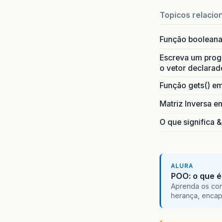
Topicos relacio
Função boolean
Escreva um progr
o vetor declarad
Função gets() e
Matriz Inversa e
O que significa 
ALURA
POO: o que é
Aprenda os con
herança, encap