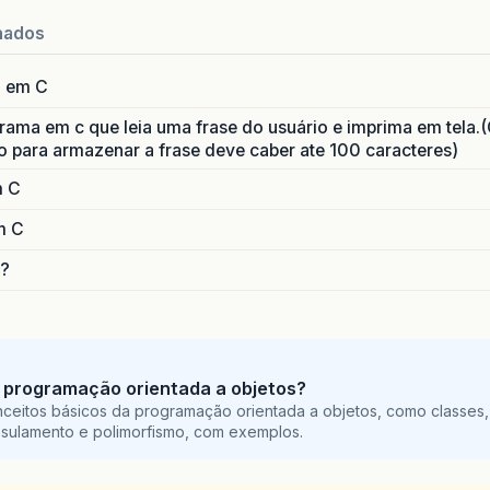
nados
a em C
ama em c que leia uma frase do usuário e imprima em tela.(
o para armazenar a frase deve caber ate 100 caracteres)
m C
m C
&?
 programação orientada a objetos?
ceitos básicos da programação orientada a objetos, como classes,
sulamento e polimorfismo, com exemplos.