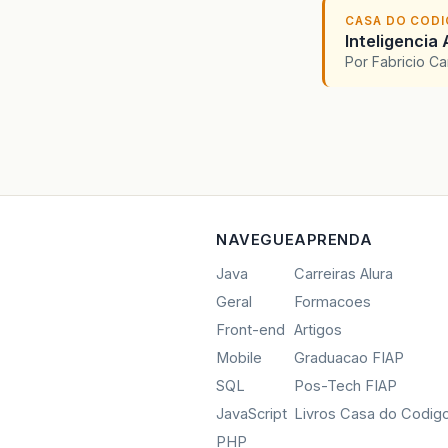
CASA DO COD
Inteligencia 
Por Fabricio C
NAVEGUE
APRENDA
Java
Carreiras Alura
Geral
Formacoes
Front-end
Artigos
Mobile
Graduacao FIAP
SQL
Pos-Tech FIAP
JavaScript
Livros Casa do Codig
PHP