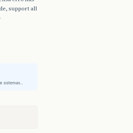
e, support all
o
 sistemas...