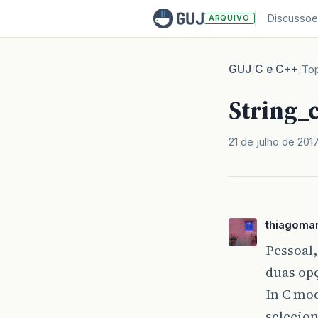
Discussoe
ARQUIVO
GUJ
C e C++
/
/
To
String_
21 de julho de 201
thiagomar
Pessoal
duas opç
In C mod
selecion