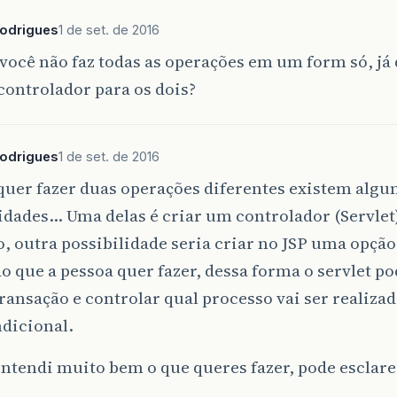
bitoDAO
debitoDAO
=
new
DebitoDAO
();
rodrigues
1 de set. de 2016
bitos
debitos
=
new
Debitos
();
você não faz todas as operações em um form só, já 
(
debCodigo
!=
null
)
{
debitos
.
setDebCodigo
(
Integer
.
parseInt
(
debCodigo
)
ontrolador para os dois?
DateFormat formatoData = new SimpleDateFormat("dd/
(
debData
!=
null
)
{
rodrigues
1 de set. de 2016
Date
debDataFormatada
=
formatoData
.
parse
(
debDat
debitos
.
setDebData
(
debDataFormatada
);
quer fazer duas operações diferentes existem alg
idades… Uma delas é criar um controlador (Servlet
(
conCodigo
!=
null
)
{
, outra possibilidade seria criar no JSP uma opção
debitos
.
setConCodigo
(
Integer
.
parseInt
(
conCodigo
)
o que a pessoa quer fazer, dessa forma o servlet p
(
debValor
!=
null
)
{
transação e controlar qual processo vai ser realizad
debitos
.
setDebValor
(
Double
.
parseDouble
(
debValor
)
dicional.
bitos
.
setDebHistorico
(
debHistorico
);
Verificar qual é a ação
ntendi muito bem o que queres fazer, pode esclar
ring
acao
=
request
.
getParameter
(
"acao"
);