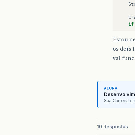
St
Cr
if
}
Estou n
Da
os dois 
if
vai func
}
if
ALURA
}
Desenvolvim
if
Sua Carreira e
}
cr
10 Respostas
Cr