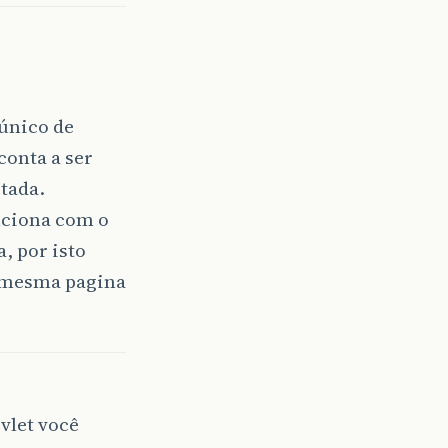
 único de
acao=listarConta");
conta a ser
itada.
unciona com o
acao=listarConta");
, por isto
a mesma pagina
 {
rameter("numpagina"));
sp"
);
vlet você