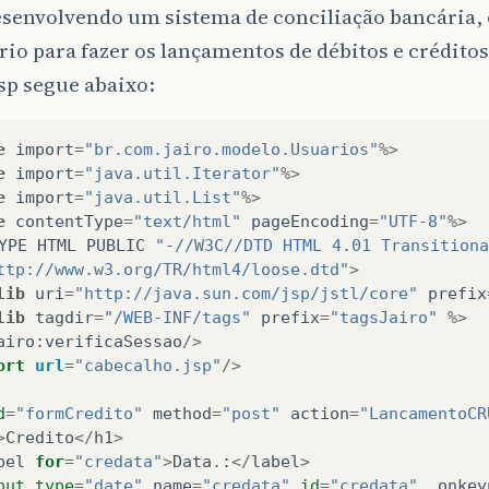
esenvolvendo um sistema de conciliação bancária,
io para fazer os lançamentos de débitos e crédito
sp segue abaixo:
e
import
=
"br.com.jairo.modelo.Usuarios"
%>
e
import
=
"java.util.Iterator"
%>
e
import
=
"java.util.List"
%>
e
contentType
=
"text/html"
pageEncoding
=
"UTF-8"
%>
YPE
HTML
PUBLIC
"-//W3C//DTD HTML 4.01 Transitiona
ttp://www.w3.org/TR/html4/loose.dtd"
>
lib
uri
=
"http://java.sun.com/jsp/jstl/core"
prefix
lib
tagdir
=
"/WEB-INF/tags"
prefix
=
"tagsJairo"
%>
airo
:
verificaSessao
/>
ort
url
=
"cabecalho.jsp"
/>
d
=
"formCredito"
method
=
"post"
action
=
"LancamentoCR
>
Credito
</
h1
>
bel
for
=
"credata"
>
Data
.
:
</
label
>
put
type
=
"date"
name
=
"credata"
id
=
"credata"
onkey