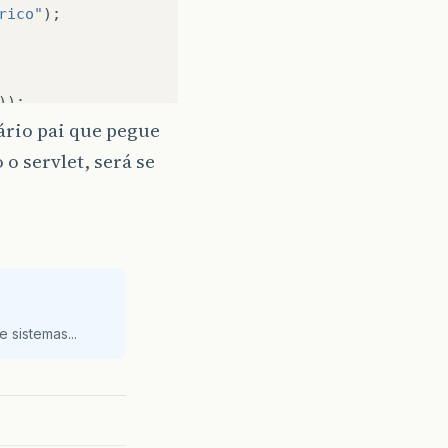
rico"
);
));
rio pai que pegue
/yyyy"
);
o servlet, será se
a
);
));
 sistemas...
));