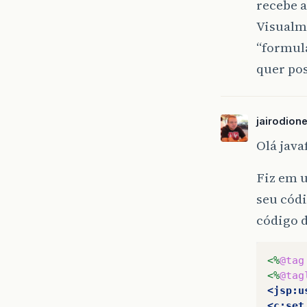
recebe a
Visualme
rd
}
“formula
quer po
jairodion
Olá java
Fiz em u
seu códi
código d
<%
@tag
<%
@tag
<jsp:u
<c:set