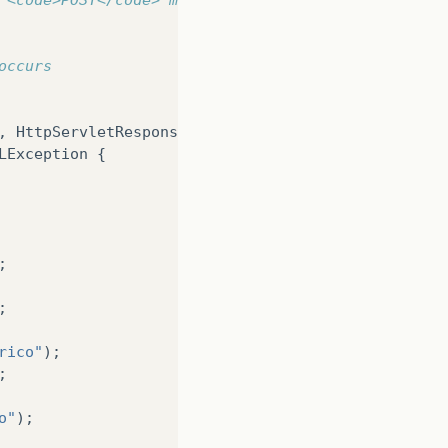
ired
size
=
"12"
maxlength
=
"12"
/><
br
><
br
>
occurs
co"
required
size
=
"30"
maxlength
=
"30"
/><
br
>
,
HttpServletResponse
response
)
LException
{
;
;
rico"
);
;
o"
);