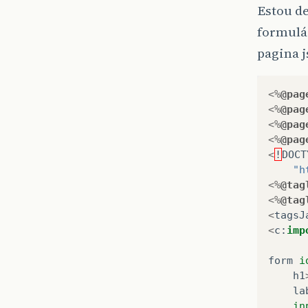
Estou d
formulár
pagina j
<%
@pag
<%
@pag
<%
@pag
<%
@pag
<
!
DOCT
"h
<%
@tag
<%
@tag
<
tagsJ
<
c
:
imp
form
i
h1
la
in