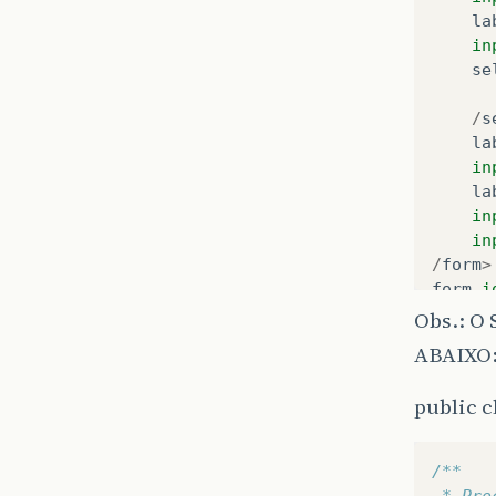
la
in
se
/
s
la
in
la
in
in
/
form
>
form
i
h1
Obs.: 
la
ABAIXO
in
la
public 
in
se
/** 
/
s
 * Pro