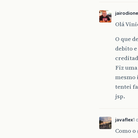
if
jairodion
}
Olá Vini
if
O que de
debito e
}
creditad
Fiz uma 
}
mesmo i
tentei 
jsp.
javaflex
1 
Como o
}