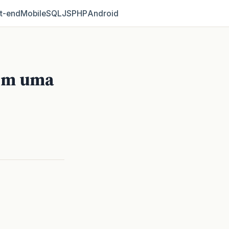
t‑end
Mobile
SQL
JS
PHP
Android
 em uma