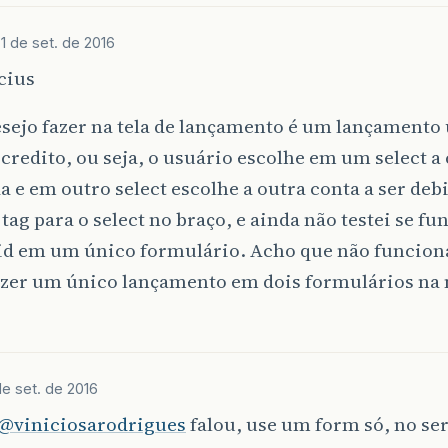
(
acao
==
null
)
{
acao
=
"listarCredito"
;
e
1 de set. de 2016
cius
(
acao
.
equals
(
"alterar"
))
{
sejo fazer na tela de lançamento é um lançamento
//contaDAO.alteraConta(contas);
//rd = request.getRequestDispatcher("/ContaCRUD?
 credito, ou seja, o usuário escolhe em um select a 
else
if
(
acao
.
equals
(
"excluir"
))
{
a e em outro select escolhe a outra conta a ser deb
//contaDAO.excluiConta(contas);
tag para o select no braço, e ainda não testei se f
//rd = request.getRequestDispatcher("/ContaCRUD?
//else if (acao.equals("listarConta")) {
d em um único formulário. Acho que não funciona
//int numPagina = 1;
fazer um único lançamento em dois formulários n
//if (request.getParameter("numpagina") != null)
//numPagina = Integer.parseInt(request.getPa
//}
else
if
(
acao
.
equals
(
"novo"
))
{
creditoDAO
.
novaCredito
(
creditos
);
de set. de 2016
debitoDAO
.
novoDebito
(
debitos
);
rd
=
request
.
getRequestDispatcher
(
"/lancamento.j
@viniciosarodrigues
falou, use um form só, no ser