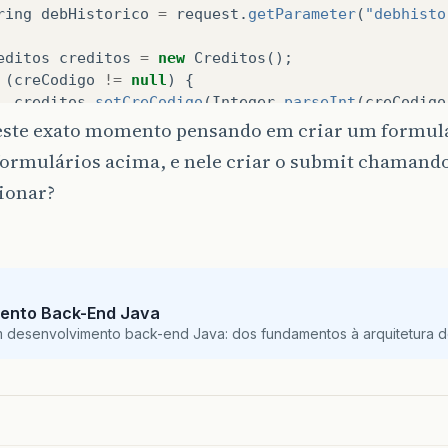
ring
debHistorico
=
request
.
getParameter
(
"debhisto
editos
creditos
=
new
Creditos
();
(
creCodigo
!=
null
)
{
creditos
.
setCreCodigo
(
Integer
.
parseInt
(
creCodigo
este exato momento pensando em criar um formulá
teFormat
formatoData
=
new
SimpleDateFormat
(
"dd/MM
formulários acima, e nele criar o submit chamando 
(
creData
!=
null
)
{
ionar?
Date
creDataFormatada
=
formatoData
.
parse
(
creDat
creditos
.
setCreData
(
creDataFormatada
);
(
conCodigo
!=
null
)
{
creditos
.
setConCodigo
(
Integer
.
parseInt
(
conCodigo
ento Back-End Java
(
creValor
!=
null
)
{
m desenvolvimento back-end Java: dos fundamentos à arquitetura de
creditos
.
setCreValor
(
Double
.
parseDouble
(
creValor
editos
.
setCreHistorico
(
creHistorico
);
editoDAO
creditoDAO
=
new
CreditoDAO
();