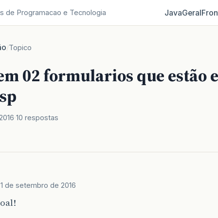
Java
Geral
Fron
s de Programacao e Tecnologia
ão
/
Topico
em 02 formularios que estão
jsp
2016
10 respostas
e
1 de setembro de 2016
oal!