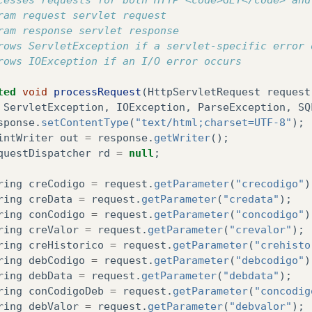
bel
for
=
"debvalor"
>
Valor
:
</
label
>
ram request servlet request
put
type
=
"text"
name
=
"debvalor"
id
=
"debvalor"
requ
ram response servlet response
bel
for
=
"debhistorico"
>
Historico
:
</
label
>
rows ServletException if a servlet-specific error 
put
type
=
"text"
name
=
"debhistorico"
id
=
"debhistori
rows IOException if an I/O error occurs
put
type
=
"submit"
name
=
"acao"
value
=
"novo"
/>
ted
void
processRequest
(
HttpServletRequest
request
rt
url
=
"rodape.jsp"
/>
ServletException
,
IOException
,
ParseException
,
SQ
sponse
.
setContentType
(
"text/html;charset=UTF-8"
);
intWriter
out
=
response
.
getWriter
();
questDispatcher
rd
=
null
;
ring
creCodigo
=
request
.
getParameter
(
"crecodigo"
)
ring
creData
=
request
.
getParameter
(
"credata"
);
ring
conCodigo
=
request
.
getParameter
(
"concodigo"
)
ring
creValor
=
request
.
getParameter
(
"crevalor"
);
ring
creHistorico
=
request
.
getParameter
(
"crehisto
ring
debCodigo
=
request
.
getParameter
(
"debcodigo"
)
ring
debData
=
request
.
getParameter
(
"debdata"
);
ring
conCodigoDeb
=
request
.
getParameter
(
"concodig
ring
debValor
=
request
.
getParameter
(
"debvalor"
);