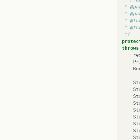
la
 * @pa
in
 * @pa
la
 * @th
in
 * @th
in
 */
/
form
>
protec
c
:
impo
throws
re
Pr
Re
St
St
St
St
St
St
St
St
St