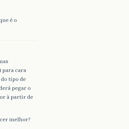
que é o
);
MM/yyyy");
a
);
umas
) para cara
 do tipo de
);
oderá pegar o
or à partir de
);
ecer melhor?