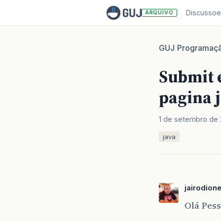
Discussoe
ARQUIVO
GUJ
Programaç
/
Submit 
pagina 
1 de setembro de 
java
jairodion
Olá Pess