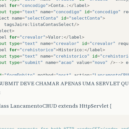
bel
for
=
"concodigo"
>
Conta
.
:
</
label
>
put
type
=
"text"
name
=
"concodigo"
id
=
"concodigo"
re
lect
name
=
"selectConta"
id
=
"selectConta"
>
tagsJairo
:
listaContasSelect
/>
elect
>
bel
for
=
"crevalor"
>
Valor
:
</
label
>
put
type
=
"text"
name
=
"crevalor"
id
=
"crevalor"
requ
bel
for
=
"crehistorico"
>
Historico
:
</
label
>
put
type
=
"text"
name
=
"crehistorico"
id
=
"crehistori
put
type
=
"submit"
name
=
"acao"
value
=
"novo"
/>-->
e
d
=
"formDebito"
method
=
"post"
action
=
"LancamentoCRU
>
Debito
</
h1
>
O SUBMIT DEVE CHAMAR APENAS UMA SERVLET QU
bel
for
=
"debdata"
>
Data
.
:
</
label
>
:
put
type
=
"date"
name
=
"debdata"
id
=
"debdata"
onkeyp
bel
for
=
"concodigo"
>
Conta
.
:
</
label
>
class LancamentoCRUD extends HttpServlet {
put
type
=
"text"
name
=
"concodigo"
id
=
"concodigo"
re
lect
name
=
"selectConta"
id
=
"selectConta"
>
tagsJairo
:
listaContasSelect
/>
elect
>
cesses requests for both HTTP <code>GET</code> and