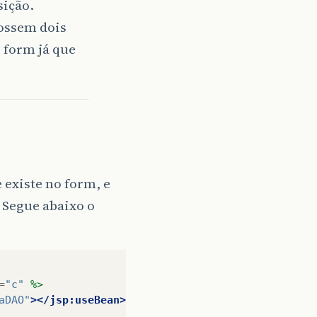
sição.
fossem dois
 form já que
 existe no form, e
. Segue abaixo o
=
"c"
%>
aDAO"
></jsp:useBean>