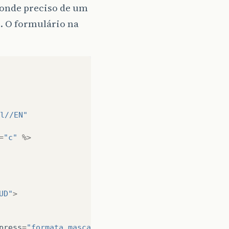
 onde preciso de um
s. O formulário na
l//EN"
=
"c"
%>
UD"
>
press
=
"formata_mascara(this,'##/##/####'); return 