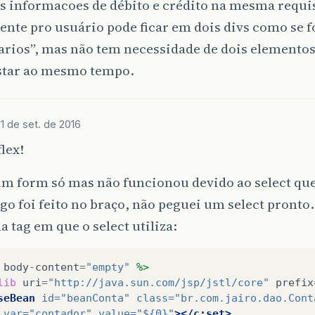
s informacoes de débito e crédito na mesma requi
nte pro usuário pode ficar em dois divs como se 
.
forward
(
request
,
response
);
rios”, mas não tem necessidade de dois elementos
star ao mesmo tempo.
e
1 de set. de 2016
flex!
m form só mas não funcionou devido ao select que
go foi feito no braço, não peguei um select pronto
a tag em que o select utiliza:
body
-
content
=
"empty"
%>
lib
uri
=
"http://java.sun.com/jsp/jstl/core"
prefix
seBean
id=
"beanConta"
class=
"br.com.jairo.dao.Cont
var=
"contador"
value=
"${0}"
></c:set>