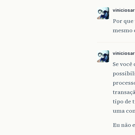
De
viniciosa
De
Por que 
if
mesmo c
}
//
if
viniciosa
Se você 
}
possibil
if
processo
}
transaçã
if
tipo de 
}
uma con
de
//
Eu não e
St