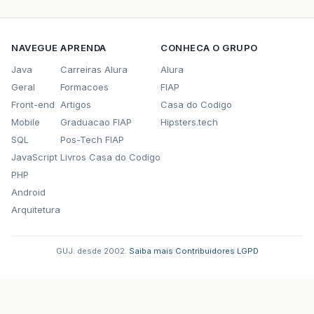
NAVEGUE
APRENDA
CONHECA O GRUPO
Java
Carreiras Alura
Alura
Geral
Formacoes
FIAP
Front-end
Artigos
Casa do Codigo
Mobile
Graduacao FIAP
Hipsters.tech
SQL
Pos-Tech FIAP
JavaScript
Livros Casa do Codigo
PHP
Android
Arquitetura
GUJ: desde 2002.
·
Saiba mais
·
Contribuidores
·
LGPD