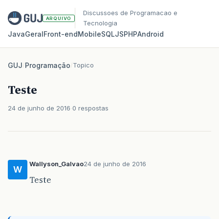
Discussoes de Programacao e
ARQUIVO
Tecnologia
Java
Geral
Front‑end
Mobile
SQL
JS
PHP
Android
GUJ
/
Programação
/
Topico
Teste
24 de junho de 2016
0 respostas
Wallyson_Galvao
24 de junho de 2016
W
Teste