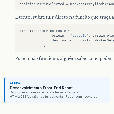
destination
:
{
'placeId'
:
destinati
positionMarkerSelected
=
markersArray
[
indiceAu
},
function
(
response
,
status
)
{
if
(
status
===
google
.
maps
.
Directi
E tentei substituir direto na função que traça a
directionsDisplay
.
setDirection
}
else
{
window
.
alert
(
'Directions reque
directionsService
.
route
({
}
origin
:
{
'placeId'
:
origin_pla
});
destination
:
positionMarkerSel
}
}
Porem não funciona, alguém sabe como poderia
ALURA
Desenvolvimento Front-End React
Do primeiro componente à liderança técnica!
HTML/CSS/JavaScript fundamental, React com hooks e...