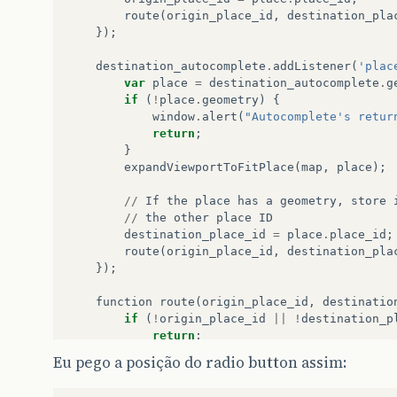
route
(
origin_place_id
,
destination_pla
});
destination_autocomplete
.
addListener
(
'plac
var
place
=
destination_autocomplete
.
g
if
(
!
place
.
geometry
)
{
window
.
alert
(
"Autocomplete's retur
return
;
}
expandViewportToFitPlace
(
map
,
place
);
//
If
the
place
has
a
geometry
,
store
//
the
other
place
ID
destination_place_id
=
place
.
place_id
;
route
(
origin_place_id
,
destination_pla
});
function
route
(
origin_place_id
,
destinatio
if
(
!
origin_place_id
||
!
destination_p
return
;
}
Eu pego a posição do radio button assim:
directionsService
.
route
({
origin
:
{
'placeId'
:
origin_place_i