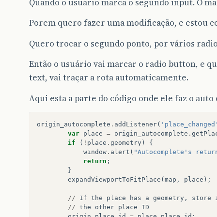
Quando o usuário marca o segundo input. O mapa
Porem quero fazer uma modificação, e estou 
Quero trocar o segundo ponto, por vários radio
Então o usuário vai marcar o radio button, e qu
text, vai traçar a rota automaticamente.
Aqui esta a parte do código onde ele faz o auto
origin_autocomplete
.
addListener
(
'place_changed
var
place
=
origin_autocomplete
.
getPla
if
(
!
place
.
geometry
)
{
window
.
alert
(
"Autocomplete's retur
return
;
}
expandViewportToFitPlace
(
map
,
place
);
//
If
the
place
has
a
geometry
,
store
//
the
other
place
ID
origin_place_id
=
place
.
place_id
;