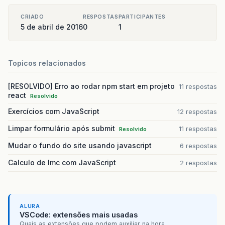
CRIADO
RESPOSTAS
PARTICIPANTES
5 de abril de 2016
0
1
Topicos relacionados
[RESOLVIDO] Erro ao rodar npm start em projeto
11 respostas
react
Resolvido
Exercícios com JavaScript
12 respostas
Limpar formulário após submit
11 respostas
Resolvido
Mudar o fundo do site usando javascript
6 respostas
Calculo de Imc com JavaScript
2 respostas
ALURA
VSCode: extensões mais usadas
Quais as extensões que podem auxiliar na hora