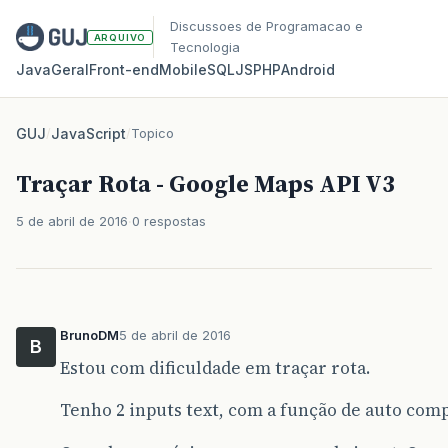
Discussoes de Programacao e
ARQUIVO
Tecnologia
Java
Geral
Front‑end
Mobile
SQL
JS
PHP
Android
GUJ
/
JavaScript
/
Topico
Traçar Rota - Google Maps API V3
5 de abril de 2016
0 respostas
BrunoDM
5 de abril de 2016
B
Estou com dificuldade em traçar rota.
Tenho 2 inputs text, com a função de auto comp