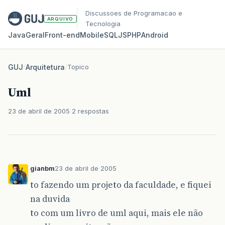
Discussoes de Programacao e
ARQUIVO
Tecnologia
Java
Geral
Front‑end
Mobile
SQL
JS
PHP
Android
GUJ
/
Arquitetura
/
Topico
Uml
23 de abril de 2005
2 respostas
gianbm
23 de abril de 2005
to fazendo um projeto da faculdade, e fiquei
na duvida
to com um livro de uml aqui, mais ele não