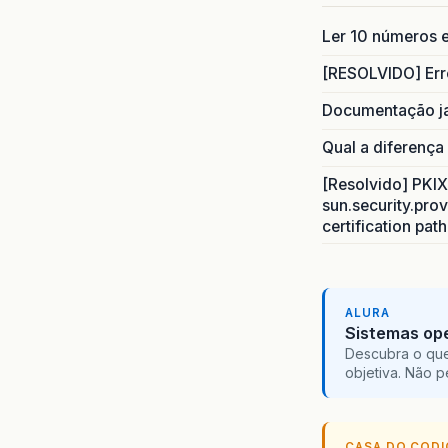
Ler 10 números e
[RESOLVIDO] Err
Documentação j
Qual a diferença
[Resolvido] PKIX 
sun.security.prov
certification pat
ALURA
Sistemas ope
Descubra o que
objetiva. Não 
CASA DO COD