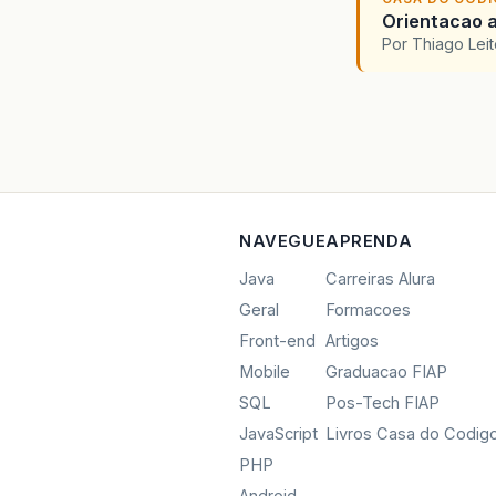
Orientacao a
Por Thiago Lei
NAVEGUE
APRENDA
Java
Carreiras Alura
Geral
Formacoes
Front-end
Artigos
Mobile
Graduacao FIAP
SQL
Pos-Tech FIAP
JavaScript
Livros Casa do Codig
PHP
Android