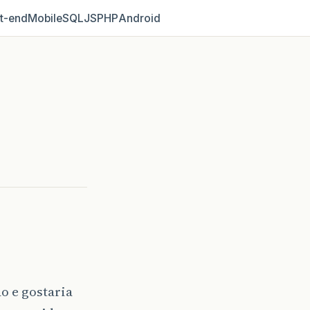
t‑end
Mobile
SQL
JS
PHP
Android
o e gostaria