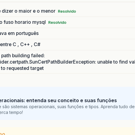
 dizer o maior e o menor
Resolvido
o fuso horario mysql
Resolvido
ava em português
 entre C , C++ , C#
path building failed:
ider.certpath.SunCertPathBuilderException: unable to find va
h to requested target
racionais: entenda seu conceito e suas funções
 são sistemas operacionais, suas funções e tipos. Aprenda tudo de
perca tempo!
IGO