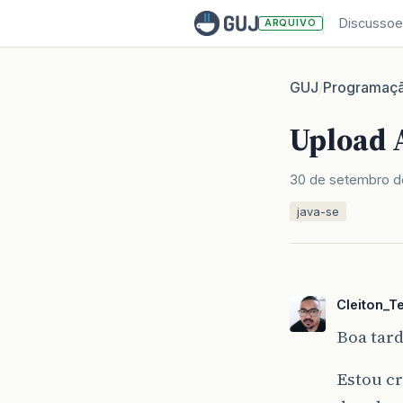
Discussoe
ARQUIVO
GUJ
Programaç
/
Upload 
30 de setembro d
java-se
Cleiton_Te
Boa tard
Estou cr