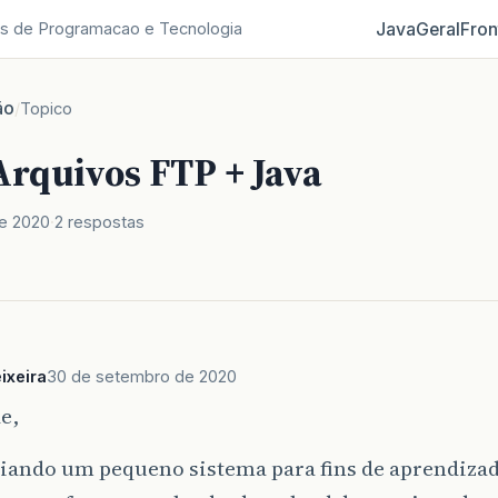
Java
Geral
Fron
s de Programacao e Tecnologia
ão
/
Topico
Arquivos FTP + Java
e 2020
2 respostas
ixeira
30 de setembro de 2020
e,
iando um pequeno sistema para fins de aprendizad