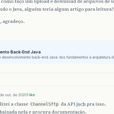
r como faço um upload e download de arquivos de 
do o Java, alguém teria algum artigo para leitura?
, agradeço.
ento Back-End Java
m desenvolvimento back-end Java: dos fundamentos à arquitetura de
 de out. de 2020
1 like
lizei a classe
da API
jsch
pra isso.
ChannelSftp
baixada nela e procura documentação.