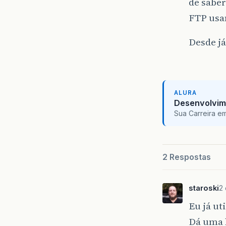
de sabe
FTP usan
Desde já
ALURA
Desenvolvim
Sua Carreira e
2 Respostas
staroski
2
Eu já uti
Dá uma 