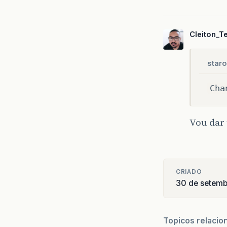
Cleiton_Te
staro
Cha
Vou dar
CRIADO
30 de setem
Topicos relacio