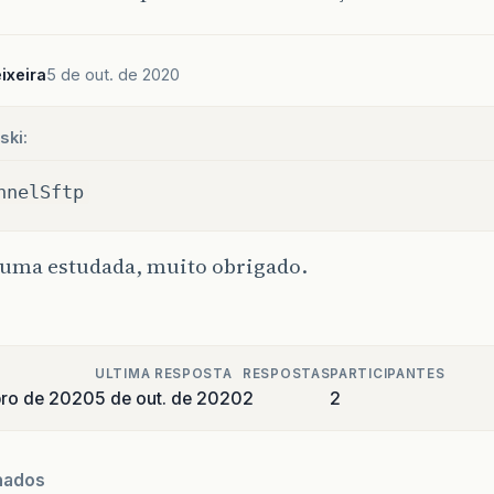
ixeira
5 de out. de 2020
ski:
nnelSftp
 uma estudada, muito obrigado.
ULTIMA RESPOSTA
RESPOSTAS
PARTICIPANTES
bro de 2020
5 de out. de 2020
2
2
nados