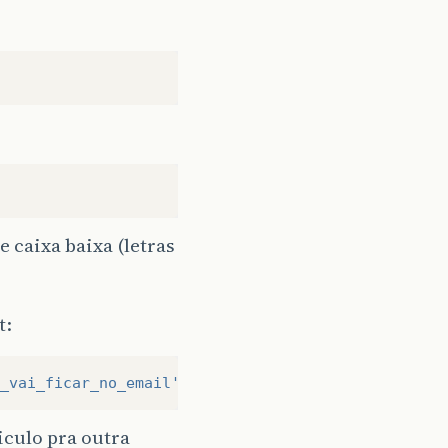
e caixa baixa (letras
t:
_vai_ficar_no_email'
);
iculo pra outra