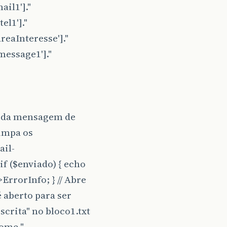
il1']."
el1']."
reaInteresse']."
message1']."
o da mensagem de
Limpa os
ail-
f ($enviado) { echo
>ErrorInfo; } // Abre
é aberto para ser
escrita" no bloco1.txt
nome."