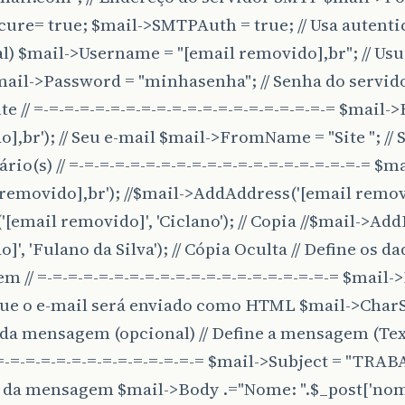
ure= true; $mail->SMTPAuth = true; // Usa autent
l) $mail->Username = "[email removido],br"; // Usu
il->Password = "minhasenha"; // Senha do servido
e // =-=-=-=-=-=-=-=-=-=-=-=-=-=-=-=-=-=-=-= $mail-
],br'); // Seu e-mail $mail->FromName = "Site "; // 
ário(s) // =-=-=-=-=-=-=-=-=-=-=-=-=-=-=-=-=-=-=-= 
 removido],br'); //$mail->AddAddress('[email removi
[email removido]', 'Ciclano'); // Copia //$mail->Ad
]', 'Fulano da Silva'); // Cópia Oculta // Define os d
 // =-=-=-=-=-=-=-=-=-=-=-=-=-=-=-=-=-=-=-= $mail->
ue o e-mail será enviado como HTML $mail->CharSet 
da mensagem (opcional) // Define a mensagem (Texto
=-=-=-=-=-=-=-=-=-=-=-=-=-= $mail->Subject = "TRA
 da mensagem $mail->Body .="Nome: ".$_post['nome