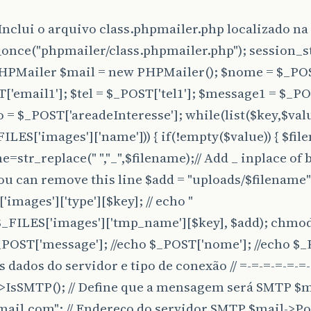
 Inclui o arquivo class.phpmailer.php localizado n
</div>
once("phpmailer/class.phpmailer.php"); session_star
</div>
PHPMailer $mail = new PHPMailer(); $nome = $_PO
<select
name=
"areaInteresse"
placeholder=
"Área
['email1']; $tel = $_POST['tel1']; $message1 = $_P
<option
value=
"Área"
>
Escolha
a
área
de
Inter
 = $_POST['areadeInteresse']; while(list($key,$val
<option
value=
"RH"
>
RH
</option>
ILES['images']['name'])) { if(!empty($value)) { $fil
<option
value=
"Administrativo"
>
Administrativ
<option
value=
"Atendimento"
>
Atendimento
</opt
e=str_replace(" ","_",$filename);// Add _ inplace of b
</select>
u can remove this line $add = "uploads/$filename";
<textarea
cols=
"10"
name=
"message1"
id=
"mess
<input
type=
"submit"
class=
"btn btn-link"
valu
'images']['type'][$key]; // echo "
$_FILES['images']['tmp_name'][$key], $add); chmod(
<button
type=
"button"
class=
"btn btn-default"
</form>
_POST['message']; //echo $_POST['nome']; //echo $_P
</div>
s dados do servidor e tipo de conexão // =-=-=-=-=-=-
div>
->IsSMTP(); // Define que a mensagem será SMTP $m
v>
ail.com"; // Endereço do servidor SMTP $mail->Por