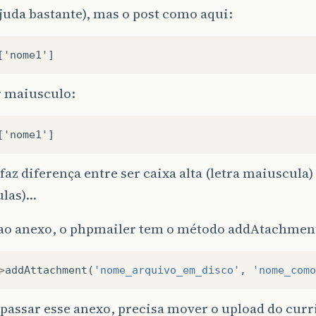
juda bastante), mas o post como aqui:
['nome1']
r maiusculo:
['nome1']
faz diferença entre ser caixa alta (letra maiuscula) 
las)…
ao anexo, o phpmailer tem o método addAtachmen
>
addAttachment
(
'nome_arquivo_em_disco'
,
'nome_como
 passar esse anexo, precisa mover o upload do curr