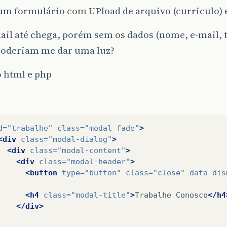
m formulário com UPload de arquivo (curriculo) e
ail até chega, porém sem os dados (nome, e-mail, 
Poderiam me dar uma luz?
o html e php
d=
"trabalhe"
class=
"modal fade"
>
<div
class=
"modal-dialog"
>
<div
class=
"modal-content"
>
<div
class=
"modal-header"
>
<button
type=
"button"
class=
"close"
data-dis
<h4
class=
"modal-title"
>
Trabalhe
Conosco
</h4
</div>