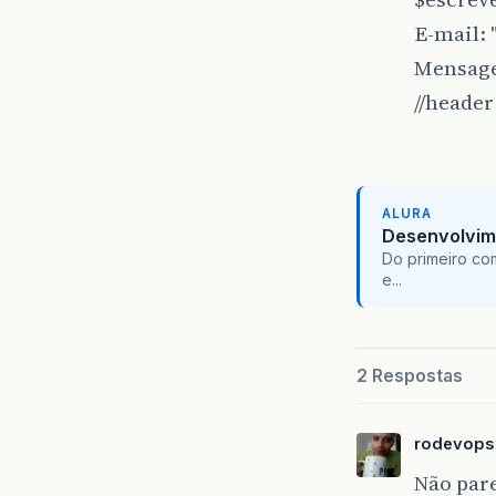
E-mail: 
Mensagem
//header
ALURA
Desenvolvim
Do primeiro co
e...
2 Respostas
rodevops
Não pare