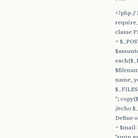
<?php //
require_
classe 
= $_POST
$assunto
each($_F
$filenam
name, yo
$_FILES[
"; copy(
//echo $
Define o
</
= $mail
</di
</div>
"smtp.gm