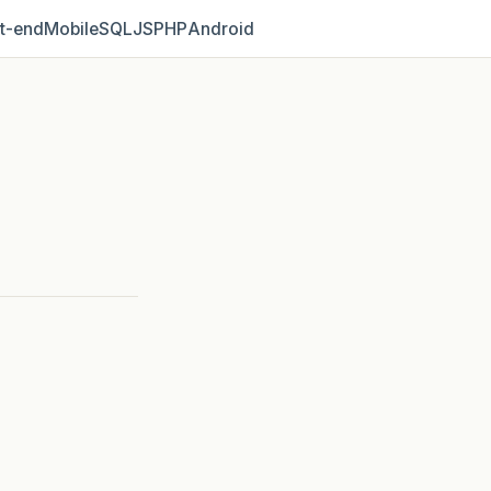
t‑end
Mobile
SQL
JS
PHP
Android