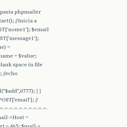
a pasta phpmailer
t(); //Inicia a
ST['nome1']; $email
 de Interesse"
class=
"form-control"
>
OST['message1'];
esse:
</option>
ue) =
ename = $value;
o
</option>
ion>
lank space in file
 //echo
age1"
rows=
"5"
placeholder=
"Escreva sua mensagem..
e=
"Enviar"
>
"$add",0777); } }
data-dismiss=
"modal"
>
Fechar
</button>
OST['email']; //
=-=-=-=-=-=-=-=-=-=-
ail->Host =
t = 465; $mail->