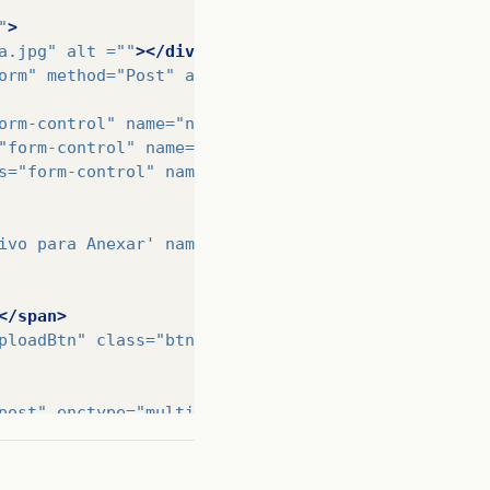
"
>
a.jpg"
alt =
""
></div>
orm"
method=
"Post"
action=
"sender_trabalho.php"
cl
orm-control"
name=
"nome1"
id=
"nome1"
>
"form-control"
name=
"email1"
id=
"email1"
>
s=
"form-control"
name=
"tel1"
id=
"tel1"
>
ivo para Anexar'
name=
"arquivo1"
placeholder=
"Sele
</span>
ploadBtn"
class=
"btn upload"
onClick=
"javascript:f
post"
enctype=
"multipart/form-data"
>