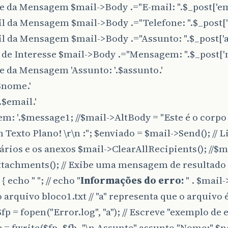
me da Mensagem $mail->Body .="E-mail: ".$_post['ema
ail da Mensagem $mail->Body .="Telefone: ".$_post['t
ail da Mensagem $mail->Body .="Assunto: ".$_post['a
ea de Interesse $mail->Body .="Mensagem: ".$_post['
me da Mensagem 'Assunto: '.$assunto.'
$nome.'
.$email.'
m: '.$message1; //$mail->AltBody = "Este é o corp
m Texto Plano! \r\n :"; $enviado = $mail->Send(); // 
ários e os anexos $mail->ClearAllRecipients(); //$m
tachments(); // Exibe uma mensagem de resultado i
e { echo " "; // echo "
Informações do erro:
" . $mail-
o arquivo bloco1.txt // "a" representa que o arquivo 
$fp = fopen("Error.log", "a"); // Escreve "exemplo de 
 = fwrite($fp, $fb. "\n Assunto".assunto."Nome:".$