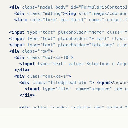
<div
class=
"modal-body"
id=
"FormularioContato1
<div
class=
"mdlimg"
><img
src=
"images/cobranc
<form
role=
"form"
id=
"form1"
name=
"contact-f
<input
type=
"text"
placeholder=
"Nome"
class=
"f
<input
type=
"text"
placeholder=
"E-mail"
class=
<input
type=
"text"
placeholder=
"Telefone"
clas
<div
class=
"row"
>
<div
class=
"col-xs-10"
>
<input
type=
"text"
value=
'Selecione o Arqu
</div>
<div
class=
"col-xs-1"
>
<div
class=
"fileUpload btn "
>
<span>
Anexar
<input
type=
"file"
name=
"arquivo"
id=
"u
</div>
<div
action=
"sender_trabalho.php"
method=
"
</div>