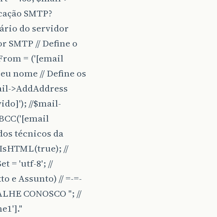
icação SMTP?
ário do servidor
r SMTP // Define o
>From = ('[email
Seu nome // Define os
$mail->AddAddress
do]'); //$mail-
dBCC('[email
ados técnicos da
IsHTML(true); //
= 'utf-8'; //
 e Assunto) // =-=-
BALHE CONOSCO "; //
1']."