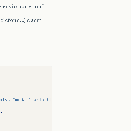
 envio por e-mail.
telefone…) e sem
miss=
"modal"
aria-hidden=
"true"
>
&times;
</button>
>