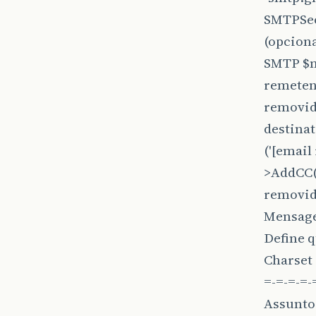
SMTPSec
(opciona
SMTP $ma
remetent
removido
destinat
('[email
>AddCC('
removido
Mensagem
Define q
Charset 
=-=-=-=-
Assunto