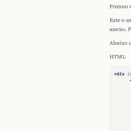
Possuo u
Este e-m
anexo. 
Abaixo 
HTML
<div
i