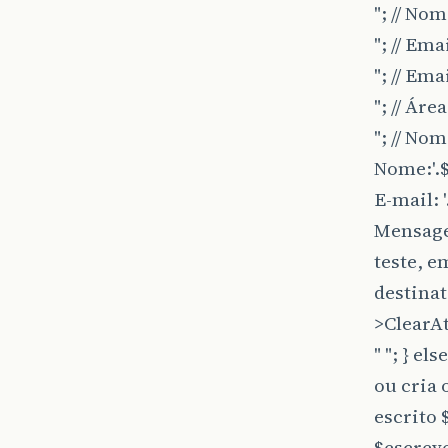
"; // No
"; // Em
"; // Em
"; // Ár
"; // No
Nome:'.
E-mail: '
Mensage
teste, e
destinat
>ClearAt
" "; } els
ou cria 
escrito 
$escreve