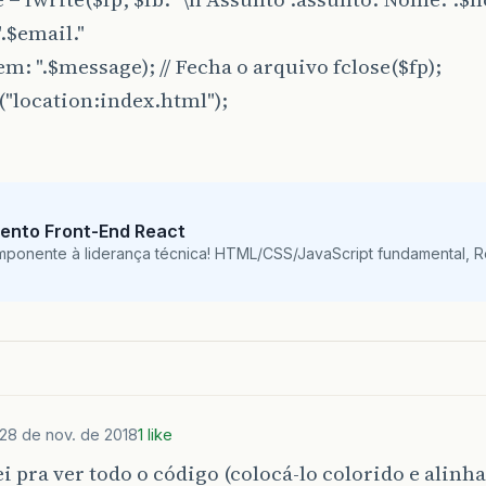
".$email."
: ".$message); // Fecha o arquivo fclose($fp);
("location:index.html");
ento Front-End React
mponente à liderança técnica! HTML/CSS/JavaScript fundamental, 
28 de nov. de 2018
1 like
i pra ver todo o código (colocá-lo colorido e alin