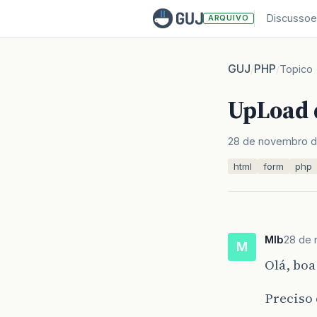
Discussoe
ARQUIVO
GUJ
PHP
/
/
Topico
UpLoad 
28 de novembro d
html
form
php
Mlb
28 de 
M
Olá, boa
Preciso