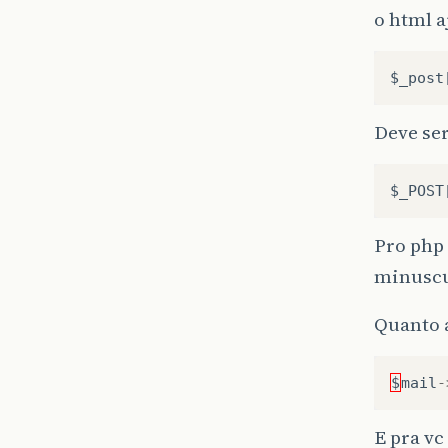
o html a
$_post
Deve se
$_POST
Pro php 
minuscu
Quanto 
$
mail
-
E pra vc