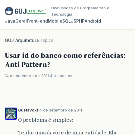
Discussoes de Programacao e
ARQUIVO
Tecnologia
Java
Geral
Front‑end
Mobile
SQL
JS
PHP
Android
GUJ
/
Arquitetura
/
Topico
Usar id do banco como referências:
Anti Pattern?
14 de setembro de 2011
4 respostas
Gustavokt
14 de setembro de 2011
O problema é simples:
Tenho uma árvore de uma entidade. Ela