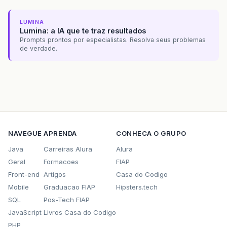
LUMINA
Lumina: a IA que te traz resultados
Prompts prontos por especialistas. Resolva seus problemas
de verdade.
NAVEGUE
APRENDA
CONHECA O GRUPO
Java
Carreiras Alura
Alura
Geral
Formacoes
FIAP
Front-end
Artigos
Casa do Codigo
Mobile
Graduacao FIAP
Hipsters.tech
SQL
Pos-Tech FIAP
JavaScript
Livros Casa do Codigo
PHP